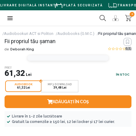
LIVRARE DIGITALĂ INSTANTĂ
PLATĂ SECURIZATĂ
TRANSPOR
0
Audiobookuri ACT si Politon
Audiobooks (G.M.C.)
Fii propriul tău şaman
Fii propriul tău şaman
0
(0)
de
Deborah King
PREȚ
61,32
Lei
ÎN STOC
AUDIOBOOK
MP3 DOWNLOAD
61,32 Lei
39,48 Lei
ADĂUGAȚI ÎN COȘ
Livrare în 1-2 zile lucrătoare
Gratuit la comenzile ≥ 150 lei, 12 lei locker și 17 lei curier.