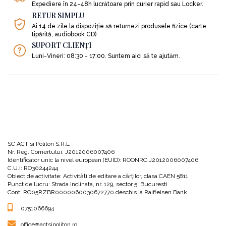
Expediere în 24-48h lucrătoare prin curier rapid sau Locker.
RETUR SIMPLU
Ai 14 de zile la dispoziție să returnezi produsele fizice (carte
tipărită, audiobook CD).
SUPORT CLIENȚI
Luni-Vineri: 08:30 - 17:00. Suntem aici să te ajutăm.
SC ACT si Politon S.R.L
Nr. Reg. Comertului: J2012006007406
Identificator unic la nivel european (EUID): ROONRC.J2012006007406
C.U.I: RO30244244
Obiect de activitate: Activităţi de editare a cărţilor, clasa CAEN 5811
Punct de lucru: Strada Inclinata, nr. 129, sector 5, Bucuresti
Cont: RO05RZBR0000060030672770 deschis la Raiffeisen Bank
0751066694
office@actsipoliton.ro