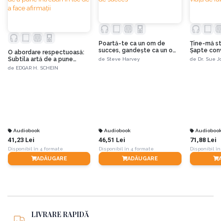
Poartă-te ca un om de
Ţine-mă str
succes, gandeşte ca un om
Șapte conv
O abordare respectuoasă:
de succes
viaţă de iu
Subtila artă de a pune
de
Steve Harvey
de
Dr. Sue 
întrebări în loc de a face
de
EDGAR H. SCHEIN
afirmații
Audiobook
Audiobook
Audioboo
41,23 Lei
46,51 Lei
71,88 Lei
Disponibil în 4 formate
Disponibil în 4 formate
Disponibil în
ADĂUGARE
ADĂUGARE
LIVRARE RAPIDĂ