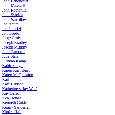
John Lanchester
John Maxwell
John Rothchild
John Sviokla
John Warrillow
Jon Acuff
Jon Gabriel
Jon Gordon
Jorge Cruise
Joseph Bradley
Joseph Murphy
Julia Cameron
Julie Starr
Jurriaan Kamp
Kabir Sehgal
Karen Kingsbury
Karen McQuestion
Karl Pillemer
Kate Hudson
Katherine si Jay Wolf
Kay Barron
Ken Honda
Kenneth Cukier
Kenny Sanderfer
Kindra Hall