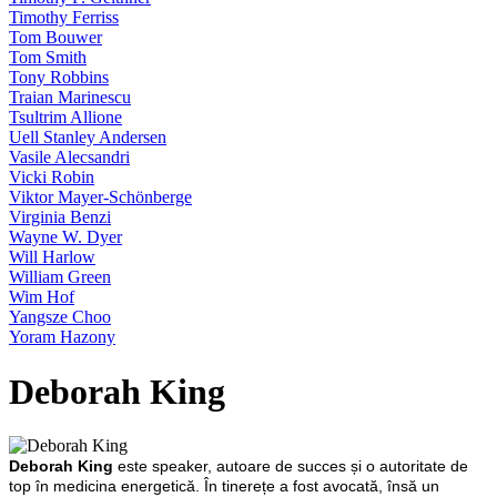
Timothy Ferriss
Tom Bouwer
Tom Smith
Tony Robbins
Traian Marinescu
Tsultrim Allione
Uell Stanley Andersen
Vasile Alecsandri
Vicki Robin
Viktor Mayer-Schönberge
Virginia Benzi
Wayne W. Dyer
Will Harlow
William Green
Wim Hof
Yangsze Choo
Yoram Hazony
Deborah King
Deborah King
este speaker, autoare de succes și o autoritate de
top în medicina energetică. În tinerețe a fost avocată, însă un