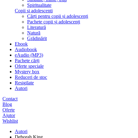
Spiritualitate
Copii si adolescenti
Cărți pentru copii și adolescenți
Pachete copii și adolescenți
Literatură
Natură
Grădinărit
Ebook
Audiobook
eAudio (MP3)
Pachete cărți
Oferte speciale
Mystery box
Reduceri de stoc
Resigilate
Autori
Contact
Blog
Oferte
Ajutor
Wishlist
Autori
Deborah King