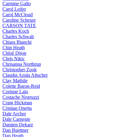
Carmine Gallo
Carol Leifer
Carol McCloud
Caroline Scheuer
CARSON TATE
Charles Koch
Charles Schwab
Chiara Bianchi
Chip Heath
Chloé Dijon
Chris Nikic
Chrisanna Northrup
Christopher Zook
Claudia Azula Altucher
Clay Mathile
Colette Baron-Reid
Corinne Lalo
Costache Negruzzi
Craig Hickman
Cristian Onețiu
Dale Archer
Dale Carnegie
Damien Dekarz
Dan Buettner
Dan Heath