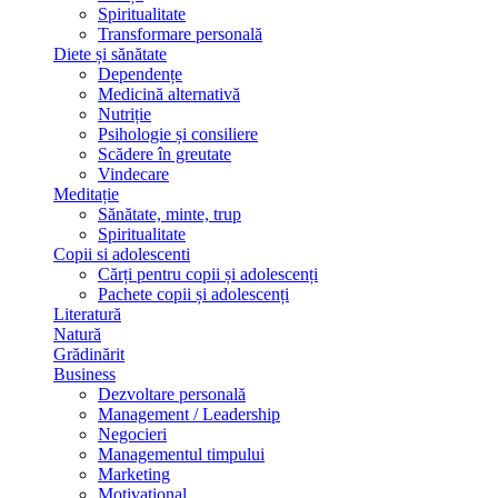
Spiritualitate
Transformare personală
Diete și sănătate
Dependențe
Medicină alternativă
Nutriție
Psihologie și consiliere
Scădere în greutate
Vindecare
Meditație
Sănătate, minte, trup
Spiritualitate
Copii si adolescenti
Cărți pentru copii și adolescenți
Pachete copii și adolescenți
Literatură
Natură
Grădinărit
Business
Dezvoltare personală
Management / Leadership
Negocieri
Managementul timpului
Marketing
Motivațional