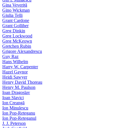
Gina Veveriță
Gino Wickman
Giulia Telli
Grant Cardone
Grant Golliher
Greg Dinkin
Greg Lockwood
Greg McKeown
Gretchen Rubin
Grigore Alexandrescu
Guy Raz
Hans Wilhelm
Harry W. Carpenter
Hazel Gaynor
Heidi Sawyer
Henry David Thoreau
Henry M. Paulson
Ioan Dragoslav
Ioan Slavici
Ion Creangă
Ion Minulescu
Ion Pop-Reteganu
Ion Pop-Reteganul
J. J. Peterson