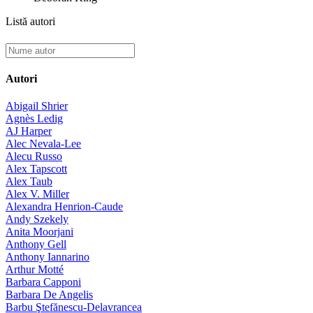
Listă autori
Autori
Abigail Shrier
Agnès Ledig
AJ Harper
Alec Nevala-Lee
Alecu Russo
Alex Tapscott
Alex Taub
Alex V. Miller
Alexandra Henrion-Caude
Andy Szekely
Anita Moorjani
Anthony Gell
Anthony Iannarino
Arthur Motté
Barbara Capponi
Barbara De Angelis
Barbu Ştefănescu-Delavrancea