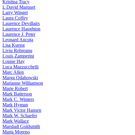
Kristina Tracy
L David Marquet
Larry Winget
Laura Coffey
Laurence Devillairs
Laurence Haughton
Laurence J. Peter
Leonard Ancuța
Lisa Kueng
Liviu Rebreanu
Louis Zamperini
Louise Hay
Luca Mazzucchelli
Marc Allen
Marga Odahowski
Marianne Williamson
Marie Robert
Mark Batterson
Mark C. Winters
Mark Hyman
Mark Victor Hansen
Mark W. Schaefer
Mark Wallace
Marshall Goldsmith
Marta Moreno