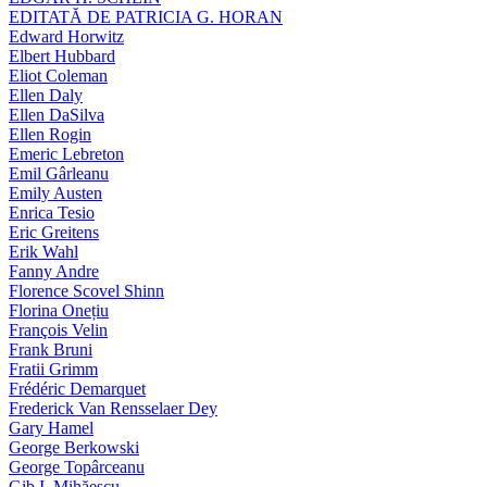
EDITATĂ DE PATRICIA G. HORAN
Edward Horwitz
Elbert Hubbard
Eliot Coleman
Ellen Daly
Ellen DaSilva
Ellen Rogin
Emeric Lebreton
Emil Gârleanu
Emily Austen
Enrica Tesio
Eric Greitens
Erik Wahl
Fanny Andre
Florence Scovel Shinn
Florina Onețiu
François Velin
Frank Bruni
Fratii Grimm
Frédéric Demarquet
Frederick Van Rensselaer Dey
Gary Hamel
George Berkowski
George Topârceanu
Gib I. Mihăescu