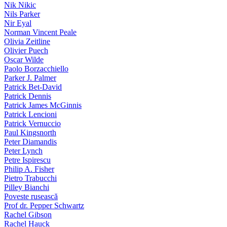
Nik Nikic
Nils Parker
Nir Eyal
Norman Vincent Peale
Olivia Zeitline
Olivier Puech
Oscar Wilde
Paolo Borzacchiello
Parker J. Palmer
Patrick Bet-David
Patrick Dennis
Patrick James McGinnis
Patrick Lencioni
Patrick Vernuccio
Paul Kingsnorth
Peter Diamandis
Peter Lynch
Petre Ispirescu
Philip A. Fisher
Pietro Trabucchi
Pilley Bianchi
Poveste rusească
Prof dr. Pepper Schwartz
Rachel Gibson
Rachel Hauck