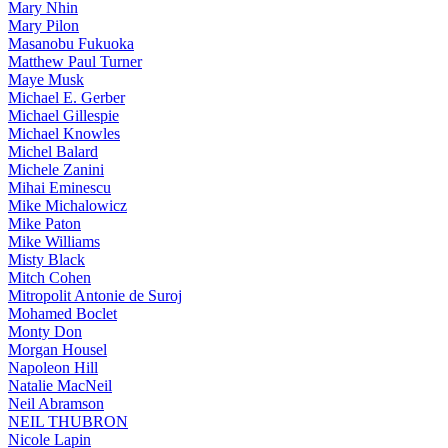
Mary Nhin
Mary Pilon
Masanobu Fukuoka
Matthew Paul Turner
Maye Musk
Michael E. Gerber
Michael Gillespie
Michael Knowles
Michel Balard
Michele Zanini
Mihai Eminescu
Mike Michalowicz
Mike Paton
Mike Williams
Misty Black
Mitch Cohen
Mitropolit Antonie de Suroj
Mohamed Boclet
Monty Don
Morgan Housel
Napoleon Hill
Natalie MacNeil
Neil Abramson
NEIL THUBRON
Nicole Lapin