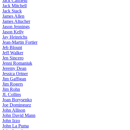
Jack Canfield
Jack Mitchell
Jack Stack
James Allen
James Altucher
Jason Jennings
Jason Kelly
Jay Heinrichs
Jean-Martin Fortier
Jeb Blount
Jeff Walker
Jen Sincero
Jenni Romaniuk
Jeremy Dean
Jessica Ortner
Jim Gaffigan
Jim Rogers
Jim Rohn
JL Collins
Joan Borysenko
Joe Dominguez
John Allison
John David Mann
John Izzo
John La Puma