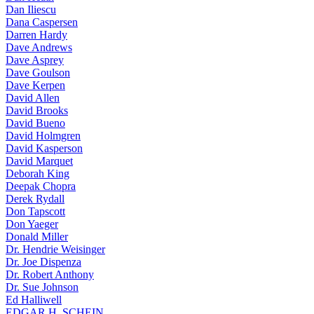
Dan Iliescu
Dana Caspersen
Darren Hardy
Dave Andrews
Dave Asprey
Dave Goulson
Dave Kerpen
David Allen
David Brooks
David Bueno
David Holmgren
David Kasperson
David Marquet
Deborah King
Deepak Chopra
Derek Rydall
Don Tapscott
Don Yaeger
Donald Miller
Dr. Hendrie Weisinger
Dr. Joe Dispenza
Dr. Robert Anthony
Dr. Sue Johnson
Ed Halliwell
EDGAR H. SCHEIN