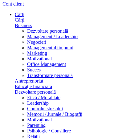
Cont client
Cărți
Cărți
Business
Dezvoltare personală
Management / Leadership
Negocieri
Managementul timpului
Marketing
Motivațional
Office Management
Succes
Transformare personală
Antreprenoriat
Educație financiară
Dezvoltare personală
Etică / Moralitate
Leadership
Controlul stresului
Memorii / Jurnale / Biografii
Motivațional
Parenting
Psihologie / Consiliere
Relații