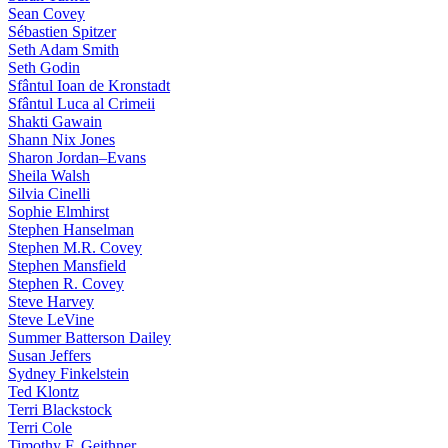
Sean Covey
Sébastien Spitzer
Seth Adam Smith
Seth Godin
Sfântul Ioan de Kronstadt
Sfântul Luca al Crimeii
Shakti Gawain
Shann Nix Jones
Sharon Jordan–Evans
Sheila Walsh
Silvia Cinelli
Sophie Elmhirst
Stephen Hanselman
Stephen M.R. Covey
Stephen Mansfield
Stephen R. Covey
Steve Harvey
Steve LeVine
Summer Batterson Dailey
Susan Jeffers
Sydney Finkelstein
Ted Klontz
Terri Blackstock
Terri Cole
Timothy F. Geithner