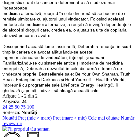
diagnostic crunt de cancer a determinat-o să studieze mai
îndeaproape
medicina alternativă, reușind în cele din urmă să se bucure de o
remisie uimitoare cu ajutorul unui vindecător. Folosind aceleași
metode ale medicinei alternative, a reușit să învingă dependențele
de alcool și droguri care, credea ea, o ajutau să uite de copilăria
abuzivă pe care a avut-o.
Descoperind această lume fascinantă, Deborah a renunțat în scurt
timp la cariera de avocat alăturându-se acestei
tagme misterioase de vindecători, înțelepți și șamani.
Familiarizându-se cu sistemele antice și moderne de medicină
energetică, Deborah a dezvoltat în cele din urmă o tehnică de
vindecare proprie. Bestsellerele sale: Be Your Own Shaman, Truth
Heals, Entangled in Darkness și Heal Yourself – Heal the World,
împreună cu programele sale LifeForce Energy Healing®, îi
ghidează și pe alți indivizi să aleagă această cale.
Afișare 1 - 2 din 2
Afișează:
24
24
25
50
75
100
Sortează:
Noutăți
Noutăți
Preț (mic > mare)
Preț (mare > mic)
Cele mai căutate
Număr
review-uri