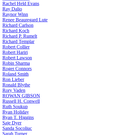
Rachel Held Evans
Ray Dalio
Raynor Winn
Renee Beauregard Lute
Richard Carlson
Richard Koch
Richard P. Rumelt
Richard Templar
Robert Collier
Robert Hariri
Robert Lawson
Robin Sharma
Roger Connors
Roland Smith
Ron Lieber
Ronald Blythe
Rory Vaden
ROWAN GIBSON
Russell H. Conwell
Ruth Soukup
Ryan Holiday
Ryan T. Higgins
Saje Dyer
Sanda Socoliuc
Sarah Turner