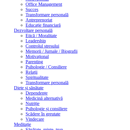
Office Management
Succes
Transformare personală
Antreprenoriat
Educație financiară
Dezvoltare personală
Etică / Moralitate
Leadership
Controlul stresului
Memorii / Jurnale / Biografii
Motivațional
Parenting
Psihologie / Consiliere
Relații
Spiritualitate
Transformare personală
Diete și sănătate
Dependențe
Medicină alternativă
Nutriție
Psihologie și consiliere
Scădere în greutate
Vindecare
Meditație
Sănătate, minte, trup