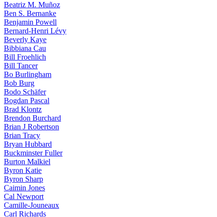
Beatriz M. Muñoz
Ben S. Bernanke
Benjamin Powell
Bernard-Henri Lévy
Beverly Kaye
Bibbiana Cau
Bill Froehlich
Bill Tancer
Bo Burlingham
Bob Burg
Bodo Schäfer
Bogdan Pascal
Brad Klontz
Brendon Burchard
Brian J Robertson
Brian Tracy
Bryan Hubbard
Buckminster Fuller
Burton Malkiel
Byron Katie
Byron Sharp
Caimin Jones
Cal Newport
Camille-Jouneaux
Carl Richards