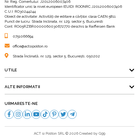
Nr. Reg. Comertului: J2012006007406
Identificator unic la nivel european (EUID): ROONRC.J2012006007406
C.U.I: RO30244244
Obiect de activitate: Activităţi de editare a cărţilor, clasa CAEN 5811
Punct de lucru: Strada Inclinata, nr. 129, sector 5, Bucuresti
Cont: RO05RZBR0000060030672770 deschis la Raiffeisen Bank
0751066694
office@actsipoliton.ro
Strada Înclinată, nr. 129, sector 5, București, 050202
UTILE
ALTE INFORMATII
URMARESTE-NE
ACT si Politon SRL © 2026 Created by
G99