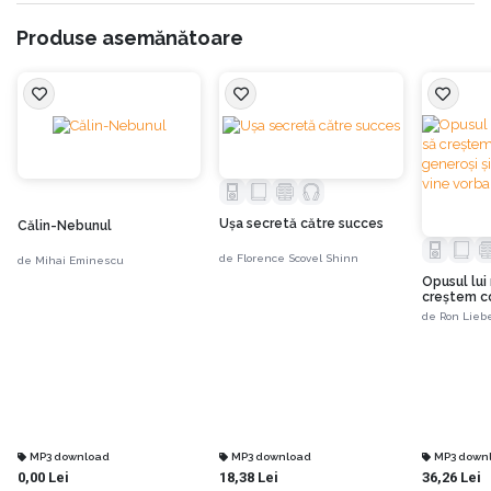
Produse asemănătoare
Uşa secretă către succes
Călin-Nebunul
de
Florence Scovel Shinn
de
Mihai Eminescu
Opusul lui
creștem cop
generoși și
de
Ron Lieb
vine vorba
MP3 download
MP3 download
MP3 down
0,00 Lei
18,38 Lei
36,26 Lei