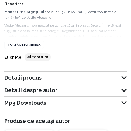
Descriere
Monastirea Argeșului
apare în 1852, în volumul „Poezii populare ale
românilor”, de Vasile Alecsandri.
Vasile Alecsandri s-a născut pe 21 iulie 1821, în orașul Bacău. Între 1834 și
1839 studiază la Paris, fiind coleg cu Kogălniceanu, Cuza și câțiva tineri
munteni, printre care și Ion Ghica. În 1839 ia parte la întemeierea revistei lui
Mihai Kogălniceanu, Dacia literară, unde publică, în 1840, nuvela „Bucheteria
TOATĂ DESCRIEREA
de la Florența”. În același an este numit, împreună cu Costache Negruzzi și
M. Kogălniceanu, director al Teatrului românesc din Iași. În 1844 se află
Etichete:
#literatura
printre redactorii revistei „Propășirea”. Aici publică o parte din doinele sale,
nuvelele „O plimbare la munți” și „Istoria unui galban”. În 1849 redactează
studiul „Românii și poezia lor”, sub forma unei scrisori către A. Hurmuzachi.
În 1857 scrie „Păcală și Tândală”, „Cinel-Cinel”, „Cetatea Neamțului”. În 1866
Detalii produs
apare într-un volum întreaga colecție a „Poeziilor populare”. În 1878 apare
volumul „Ostașii noștri”. Vasile Alecsandri este numit ministru plenipotențiar
Detalii despre autor
al României la Paris, în 1885. Deține acest post până la sfârșitul vieții sale - 22
august 1890.
Mp3 Downloads
Produse de același autor