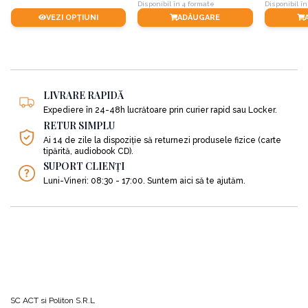
Disponibil în 4 formate
Disponibil în
VEZI OPȚIUNI
ADĂUGARE
LIVRARE RAPIDĂ
Expediere în 24-48h lucrătoare prin curier rapid sau Locker.
RETUR SIMPLU
Ai 14 de zile la dispoziție să returnezi produsele fizice (carte
tipărită, audiobook CD).
SUPORT CLIENȚI
Luni-Vineri: 08:30 - 17:00. Suntem aici să te ajutăm.
SC ACT si Politon S.R.L