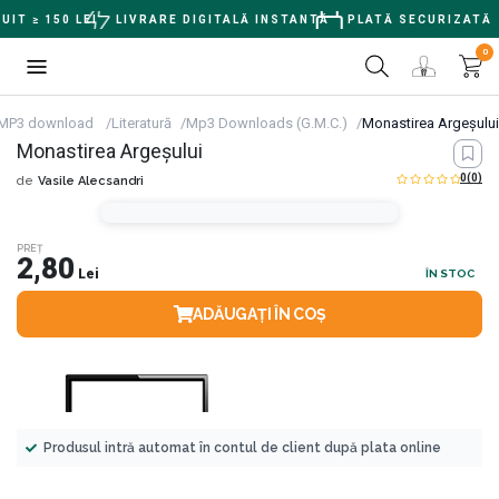
T ≥ 150 LEI
LIVRARE DIGITALĂ INSTANTĂ
PLATĂ SECURIZATĂ
0
 MP3 download
Literatură
Mp3 Downloads (G.M.C.)
Monastirea Argeşului
Monastirea Argeşului
0
(0)
de
Vasile Alecsandri
PREȚ
2,80
Lei
ÎN STOC
ADĂUGAȚI ÎN COȘ
Produsul intră automat în contul de client după plata online