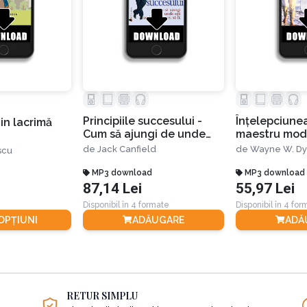
Principiile succesului -
Înțelepciunea
in lacrimă
Cum să ajungi de unde
maestru mod
eşti acolo unde vrei să fii
adevărurile e
de
Jack Canfield
de
Wayne W. Dy
scu
viața de zi cu
MP3 download
MP3 download
87,14 Lei
55,97 Lei
Disponibil în 4 formate
Disponibil în 4 fo
 OPȚIUNI
ADĂUGARE
ADĂ
RETUR SIMPLU