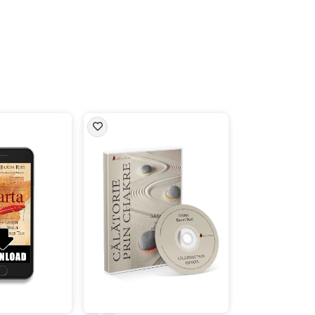
scăpărând în nisip. Ridică-l și ține-l sus, spre
uternică înconjurându-te pe tine și tot ceea
e simți.