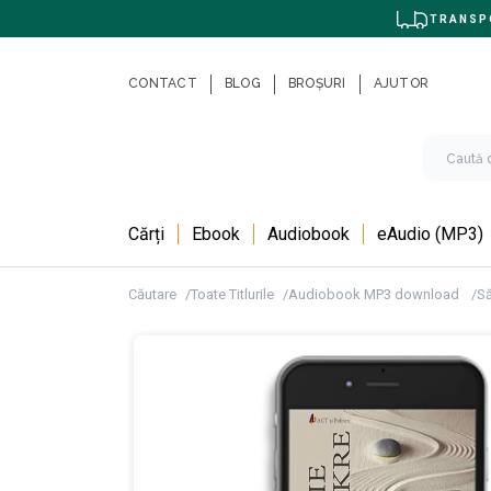
TRANSPO
CONTACT
BLOG
BROȘURI
AJUTOR
Cărți
Ebook
Audiobook
eAudio (MP3)
Căutare
Toate Titlurile
Audiobook MP3 download
Să