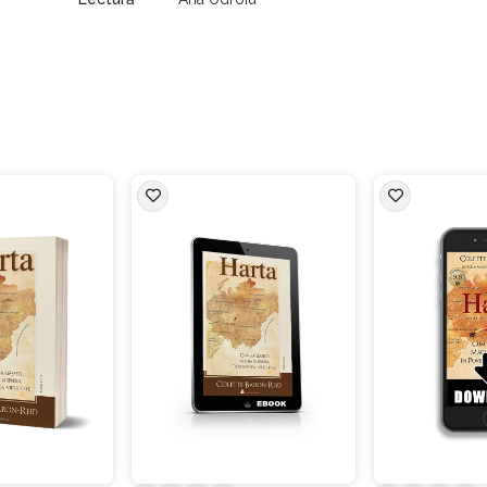
e audiobook:
tenția îţi va fi captată de un frumos cristal citrin galben-lămâi 
ntr-un vârtej de energie galben-lămâi strălucitoare, o lumină p
ă ceea ce simți. Culoarea este galben. Experimentează ceea c