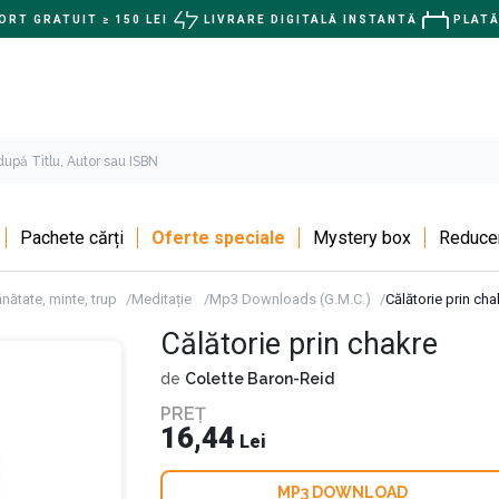
RT GRATUIT ≥ 150 LEI
LIVRARE DIGITALĂ INSTANTĂ
PLATĂ
Pachete cărți
Oferte speciale
Mystery box
Reducer
nătate, minte, trup
Meditație
Mp3 Downloads (G.M.C.)
Călătorie prin cha
Călătorie prin chakre
de
Colette Baron-Reid
PREȚ
16,44
Lei
MP3 DOWNLOAD