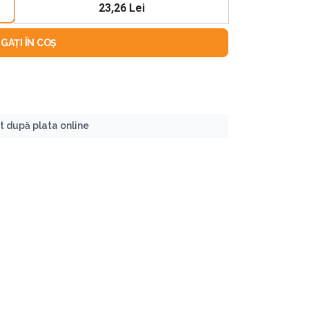
23,26 Lei
GAȚI ÎN COȘ
nt după plata online