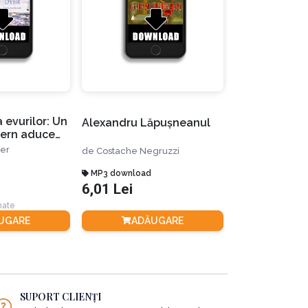
 evurilor: Un
Dorinţe împli
Alexandru Lăpuşneanul
ern aduce
stăpanim arta
terne în
er
de
Wayne W. Dy
de
Costache Negruzzi
 zi
MP3 download
MP3 download
6,01 Lei
29,08 Lei
rmate
Disponibil în 2 for
UGARE
ADĂUGARE
ADĂ
SUPORT CLIENȚI