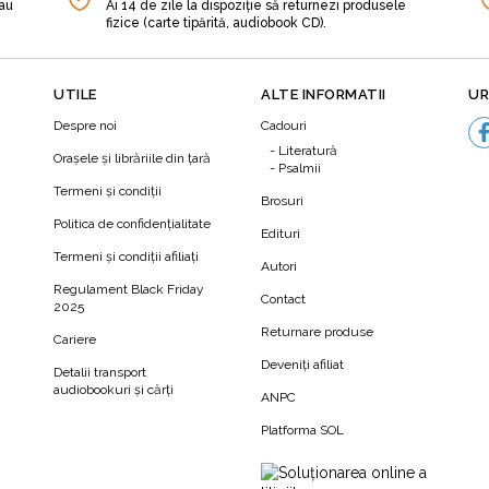
sau
Ai 14 de zile la dispoziție să returnezi produsele
fizice (carte tipărită, audiobook CD).
UTILE
ALTE INFORMATII
UR
Despre noi
Cadouri
Literatură
Orașele și librăriile din țară
Psalmii
Termeni şi condiţii
Brosuri
Politica de confidenţialitate
Edituri
Termeni şi condiţii afiliaţi
Autori
N
Regulament Black Friday
Contact
2025
Returnare produse
Cariere
Deveniți afiliat
Detalii transport
audiobookuri şi cărţi
ANPC
Platforma SOL