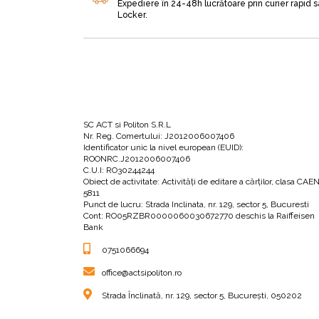
Expediere în 24-48h lucrătoare prin curier rapid 
Locker.
SC ACT si Politon S.R.L
Nr. Reg. Comertului: J2012006007406
Identificator unic la nivel european (EUID):
ROONRC.J2012006007406
C.U.I: RO30244244
Obiect de activitate: Activităţi de editare a cărţilor, clasa CAE
5811
Punct de lucru: Strada Inclinata, nr. 129, sector 5, Bucuresti
Cont: RO05RZBR0000060030672770 deschis la Raiffeisen
Bank
0751066694
office@actsipoliton.ro
Strada Înclinată, nr. 129, sector 5, București, 050202