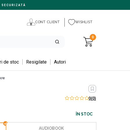
 SECURIZATĂ
CONT CLIENT
WISHLIST
0
i de stoc
Resigilate
Autori
kre
0
(0)
ÎN STOC
AUDIOBOOK