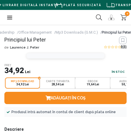
LIVRARE DIGITALĂ INSTANTĂ
PLATĂ SECURIZATĂ
TRANSPOR
0
adership
Office Management
Mp3 Downloads (G.M.C.)
Principiul lui Peter
Principiul lui Peter
0
(0)
de
Laurence J. Peter
PREȚ
34,92
Lei
ÎN STOC
MP3 DOWNLOAD
CARTE TIPARITA
EBOOK
AUDIOB
34,92 Lei
28,54 Lei
19,64 Lei
50,74 
ADĂUGAȚI ÎN COȘ
Produsul intră automat în contul de client după plata online
Descriere