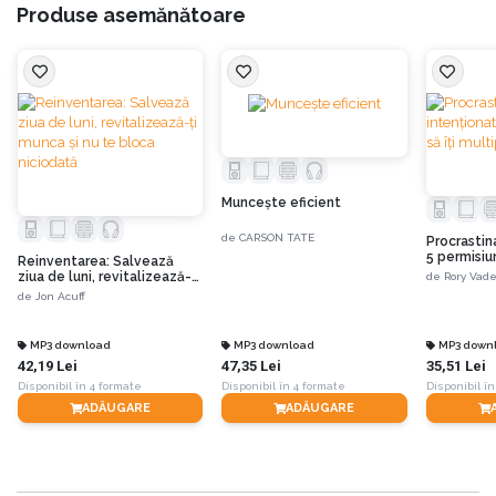
Produse asemănătoare
Munceşte eficient
de
CARSON TATE
Procrastin
5 permisiuni
Reinventarea: Salvează
multiplici 
ziua de luni, revitalizează-ți
de
Rory Vad
munca și nu te bloca
de
Jon Acuff
niciodată
MP3 download
MP3 download
MP3 down
42,19 Lei
47,35 Lei
35,51 Lei
Disponibil în 4 formate
Disponibil în 4 formate
Disponibil în
ADĂUGARE
ADĂUGARE