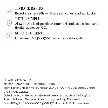
LIVRARE RAPIDĂ
Expediere în 24-48h lucrătoare prin curier rapid sau Locker.
RETUR SIMPLU
Ai 14 de zile la dispoziție să returnezi produsele fizice (carte
tipărită, audiobook CD).
SUPORT CLIENȚI
Luni-Vineri: 08:30 - 17:00. Suntem aici să te ajutăm.
SC ACT si Politon S.R.L
Nr. Reg. Comertului: J2012006007406
Identificator unic la nivel european (EUID): ROONRC.J2012006007406
C.U.I: RO30244244
Obiect de activitate: Activităţi de editare a cărţilor, clasa CAEN 5811
Punct de lucru: Strada Inclinata, nr. 129, sector 5, Bucuresti
Cont: RO05RZBR0000060030672770 deschis la Raiffeisen Bank