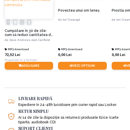
Audiobookul
de față îți va răspunde la patru întrebări pe
Povestea unui om leneş
Prostia o
care și le pune orice lider:
de
Ion Creangă
de
Ion Crea
Cumpătare în 30 de zile:
•
Ce fac diferit cei mai realizați oameni de pe planetă?
cum să reduci cantitatea de
alcool sau să renunți
de
Dave Andrews,
Jack Canfield
complet la el în intimitatea
căminului
MP3 download
MP3 download
MP3 down
•
Ce fac diferit acei CEO de talie mondială și
72,52 Lei
0,00 Lei
0,00 Lei
Disponibil în 4 formate
antreprenorii miliardari?
ADĂUGARE
VEZI OPȚIUNI
V
•
Ce fac diferit cei mai mari lideri, care transmit un
sentiment de puternică loialitate echipei lor?
LIVRARE RAPIDĂ
Expediere în 24-48h lucrătoare prin curier rapid sau Locker.
•
Și ce fac diferit organizațiile de talie mondială, care
RETUR SIMPLU
prosperă și câștigă iar și iar pe piețele lor?
Ai 14 de zile la dispoziție să returnezi produsele fizice (carte
tipărită, audiobook CD).
SUPORT CLIENȚI