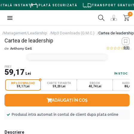
ITALĂ INSTANTĂ
PLATĂ SECURIZATĂ
TRANSPORT GRATUIT ≥
0
Management/Leadership
Mp3 Downloads (G.M.C.)
Cartea de leadership
Cartea de leadership
0
(0)
de
Anthony Gell
PREȚ
59,17
Lei
ÎN STOC
MP3 DOWNLOAD
CARTE TIPARITA
EBOOK
AUDIOB
59,17 Lei
59,20 Lei
40,74 Lei
86,69 
ADĂUGAȚI ÎN COȘ
Produsul intră automat în contul de client după plata online
Descriere