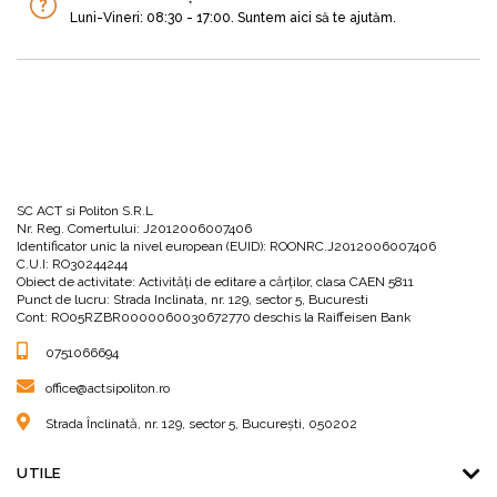
Răspunsurile au fost formulate de Anthony Gell în urma
Luni-Vineri: 08:30 - 17:00. Suntem aici să te ajutăm.
unei vaste documentări ce a constat în sute de interviuri
luate celor mai renumiți CEO din lume, antreprenorilor care
au creat organizații în valoare de milioane sau miliarde de
dolari pornind de la zero și celor mai recunoscuți și
respectați specialiști în afaceri de pe planetă.
Audiobookul sintetizează astfel obiceiurile repetitive de
succes, tipice tuturor liderilor intervievați.
SC ACT si Politon S.R.L
Nr. Reg. Comertului: J2012006007406
Identificator unic la nivel european (EUID): ROONRC.J2012006007406
C.U.I: RO30244244
Așadar, pe parcursul audiobookului vei găsi împărtășită
Obiect de activitate: Activităţi de editare a cărţilor, clasa CAEN 5811
Punct de lucru: Strada Inclinata, nr. 129, sector 5, Bucuresti
experiența unora dintre cei mai mari lideri ai lumii, precum:
Cont: RO05RZBR0000060030672770 deschis la Raiffeisen Bank
0751066694
•
Markus Kramer, director internațional de marketing,
office@actsipoliton.ro
Aston Martin
Strada Înclinată, nr. 129, sector 5, București, 050202
UTILE
•
Robert Senior, CEO pentru Europa, Orientul Mijlociu și