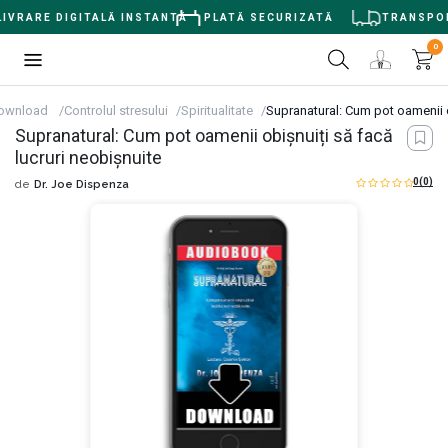
IVRARE DIGITALĂ INSTANTĂ
PLATĂ SECURIZATĂ
TRANSPORT 
0
download
Controlul stresului
Spiritualitate
Supranatural: Cum pot oamenii o
Supranatural: Cum pot oamenii obișnuiți să facă
lucruri neobișnuite
0
(0)
de
Dr. Joe Dispenza