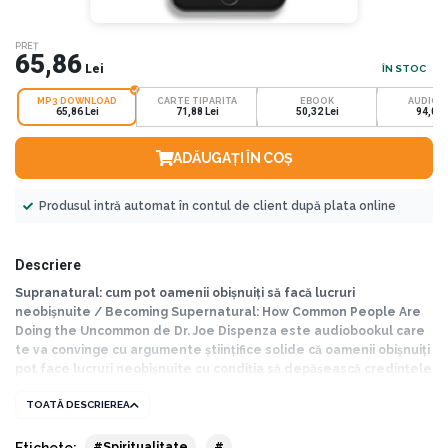
PREȚ
65,86
Lei
ÎN STOC
MP3 DOWNLOAD
CARTE TIPARITA
EBOOK
AUDIOB
65,86 Lei
71,88 Lei
50,32 Lei
94,08 
ADĂUGAȚI ÎN COȘ
Produsul intră automat în contul de client după plata online
Descriere
Supranatural: cum pot oamenii obișnuiți să facă lucruri
neobișnuite / Becoming Supernatural: How Common People Are
Doing the Uncommon de Dr. Joe Dispenza este audiobookul care
te va convinge cu argumente științifice solide că oamenii obișnuiți
pot face lucruri neobișnuite cu condiția să depășească credințele
limitative cu care au crescut.
TOATĂ DESCRIEREA
Maestrul în arte marțiale chinez Li Ching-Yuen a trăit 256 de ani, din 1677
Etichete:
#Spiritualitate
#