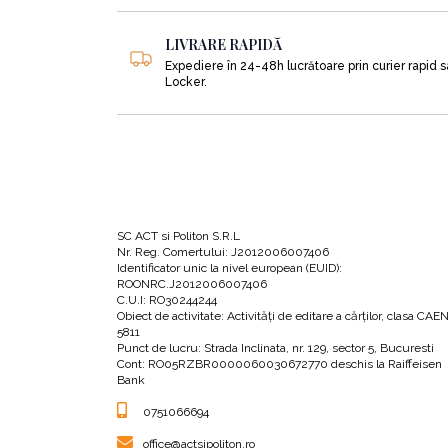
•
Noua teorie a atașamentului elaborată de psi
LIVRARE RAPIDĂ
permanentă și sigură care a schimbat fundamen
Expediere în 24-48h lucrătoare prin curier rapid 
Locker.
•
Cum a schimbat fundamental această teorie mo
•
Ce asemănări există între teoria atașamentului
SC ACT si Politon S.R.L
Nr. Reg. Comertului: J2012006007406
•
O scurtă sinteză a numeroaselor cercetări re
Identificator unic la nivel european (EUID):
ROONRC.J2012006007406
C.U.I: RO30244244
Obiect de activitate: Activităţi de editare a cărţilor, clasa CAE
•
Cum ne afectează sănătatea fizică și mintală
5811
Punct de lucru: Strada Inclinata, nr. 129, sector 5, Bucuresti
Cont: RO05RZBR0000060030672770 deschis la Raiffeisen
Bank
•
De ce conexiunea dintre parteneri se rupe a
0751066694
office@actsipoliton.ro