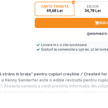
CARTE TIPARITA
EBOOK
49,68 Lei
34,78 Lei
ADĂU
RĂSFOIEȘTE
Livrare în 1-2 zile lucrătoare
Gratuit la comenzile ≥ 150 lei, 12 lei locker
 strâns în brațe” pentru cupluri creștine / Created fo
și Kenny Sanderfer este o ediție revizuită pentru cupluri
”. Această variantă a cărții prezintă informația din volu
le autoarei sunt în totală concordață cu credința lor și 