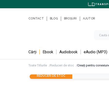
TRANSPO
CONTACT
BLOG
BROȘURI
AJUTOR
Cărți
Ebook
Audiobook
eAudio (MP3)
Toate Titlurile
Reduceri de stoc
Creați pentru conexiune
REDUCERI DE STOC