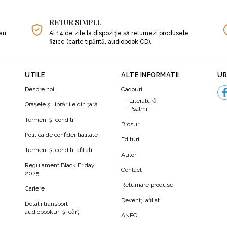
hiatrul britanic John Bowlby, conform căreia copiii au nevoie
RETUR SIMPLU
tal metodele de creștere și îngrijire a copiilor în America d
sau
Ai 14 de zile la dispoziție să returnezi produsele
fizice (carte tipărită, audiobook CD).
dul de abordare a tratării iubirii dintre adulți, rezolvând tot
UTILE
ALTE INFORMATII
UR
Despre noi
Cadouri
 și învățăturile creștine.
Literatură
Orașele și librăriile din țară
Psalmii
Termeni şi condiţii
Brosuri
cente asupra relațiilor apropiate.
Politica de confidenţialitate
Edituri
Termeni şi condiţii afiliaţi
Autori
N
 relațiile negative
Regulament Black Friday
Contact
2025
Returnare produse
Cariere
desea fără să ne dăm seama și ne pierdem dragostea, în ciuda 
Deveniți afiliat
Detalii transport
audiobookuri şi cărţi
ANPC