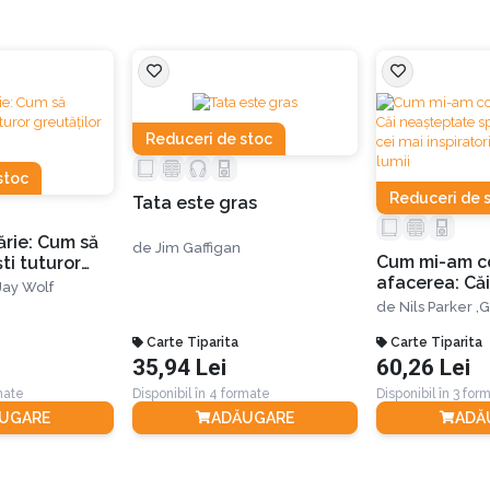
 în trei părți, după cum urmează:
ii
Reduceri de stoc
 este esențial în relațiile pozitive, pline de iubire și un izvor 
stoc
l sănătății noastre − mental, emoțional și fizic − să avem legături
Reduceri de 
Tata este gras
tărie: Cum să
de
Jim Gaffigan
străvechea întrebare: ce este iubirea?
Cum mi-am co
ti tuturor
afacerea: Căi
edefinind
Jay Wolf
neașteptate 
de
Nils Parker ,
G
de la cei mai 
a că Dumnezeu este iubire, vedem cum iubirea reprezintă însăși 
Carte Tiparita
antreprenori 
Carte Tiparita
 alții”, ne asigurăm de fapt nu numai capacitatea de a supravieț
35,94 Lei
60,26 Lei
rmate
Disponibil în 4 formate
Disponibil în 3 for
UGARE
ADĂUGARE
ADĂ
sunt: