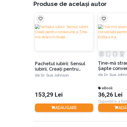
Produse de același autor
conversații Ține-mă strâns în brațe. Aceste conv
EFT se concentrează așadar pe crearea și întă
favorizează o relație plină de iubire: deschide
Terapia EFT a fost recunoscută de mult timp d
cuplu testată și demonstrată. Eficiența terapi
Ţine-mă stran
Pachetul iubirii: Sensul
Șapte conver
iubirii, Creați pentru
o viaţă de iub
conexiune și Ține-mă
•
70-75% dintre cuplurile care parcurg terapia p
de
Dr. Sue John
de
Dr. Sue Johnson
II-a
strâns în brațe
eBook
•
153,29 Lei
până la 86% relatează chiar o îmbunătățire s
36,26 Lei
Disponibil în 4 fo
ADĂUGARE
ADĂ
•
rezultatele pozitive ale EFT persistă chiar și 