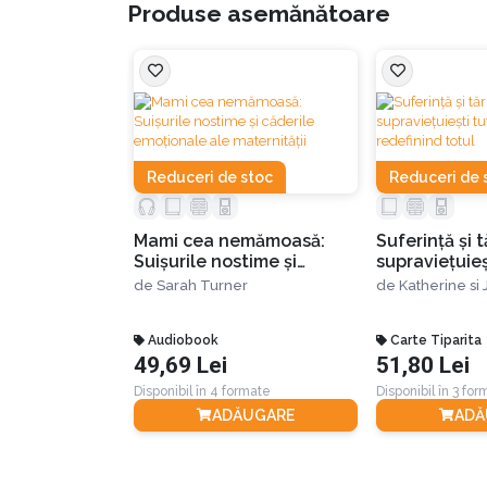
Produse asemănătoare
Ca și varianta originală, cartea este împărțită
PARTEA ÎNTÂI - O lumină nouă asupra iubir
„Un sentiment de conexiune sigură între parteneri
Reduceri de stoc
Reduceri de 
relații. [...] Este vital pentru fiecare aspect a
Mami cea nemămoasă:
Suferință și 
În această primă parte autoarea răspunde la 
Suișurile nostime și
supraviețuieș
căderile emoționale ale
greutăților r
de
Sarah Turner
de
Katherine si 
maternității
totul
Pornind de la mesajul central al Bibliei, acel
Audiobook
Carte Tiparita
fundamentale a lui Dumnezeu: „Iubiți-vă unii pe
49,69 Lei
51,80 Lei
maximum.
Disponibil în 4 formate
Disponibil în 3 fo
ADĂUGARE
ADĂ
Principalele teme dezbătute în acest capitol 