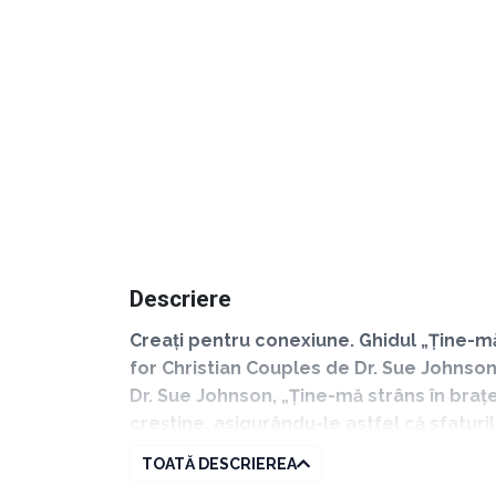
Descriere
Creați pentru conexiune. Ghidul „Ține-mă
for Christian Couples
de Dr. Sue Johnson 
Dr. Sue Johnson, „Ține-mă strâns în brațe
creștine, asigurându-le astfel că sfaturi
înțelepciunii divine.
TOATĂ DESCRIEREA