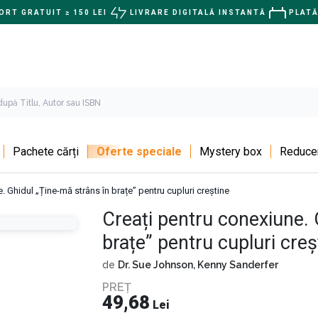
RT GRATUIT ≥ 150 LEI
LIVRARE DIGITALĂ INSTANTĂ
PLATĂ
Pachete cărți
Oferte speciale
Mystery box
Reducer
. Ghidul „Ține-mă strâns în brațe” pentru cupluri creștine
Creați pentru conexiune. 
brațe” pentru cupluri creș
de
Dr. Sue Johnson,
Kenny Sanderfer
PREȚ
49,68
Lei