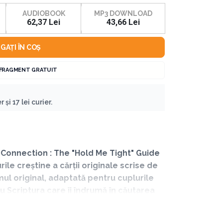
AUDIOBOOK
MP3 DOWNLOAD
62,37 Lei
43,66 Lei
GAȚI ÎN COȘ
 FRAGMENT GRATUIT
 și 17 lei curier.
r Connection : The "Hold Me Tight" Guide
le creștine a cărții originale scrise de
mul original, adaptată pentru cuplurile
cu Scriptura care îi îndrumă în căutarea