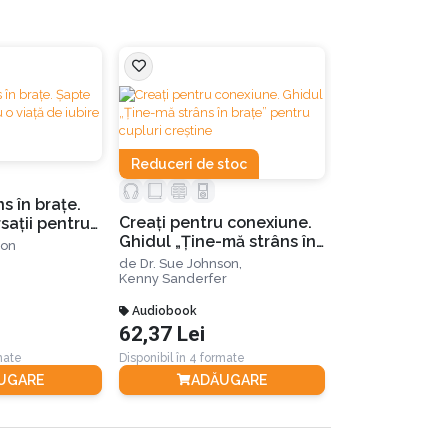
 în relația lor.
transformând momentele și mesajele-cheie care
Reduceri de stoc
teriile necesare unei forme de terapie de
s în braţe.
Creați pentru conexiune.
Ţine-mă stran
saţii pentru
Ghidul „Ține-mă strâns în
Șapte convers
ire
son
brațe” pentru cupluri
o viaţă de iub
icite în relație;
de
Dr. Sue Johnson,
de
Dr. Sue John
creștine
II-a
Kenny Sanderfer
Audiobook
Carte Tiparita
.
62,37 Lei
51,80 Lei
rmate
Disponibil în 4 formate
Disponibil în 4 for
UGARE
ADĂUGARE
ADĂ