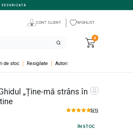
 SECURIZATĂ
CONT CLIENT
WISHLIST
0
i de stoc
Resigilate
Autori
Ghidul „Ține-mă strâns în
tine
5
(1)
ÎN STOC