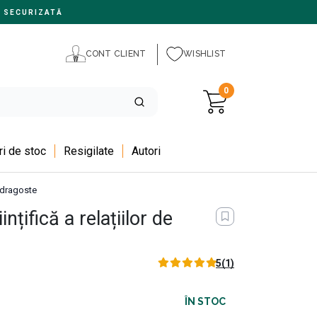
 SECURIZATĂ
CONT CLIENT
WISHLIST
0
i de stoc
Resigilate
Autori
de dragoste
ințifică a relațiilor de
5
(1)
ÎN STOC