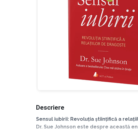
Descriere
Sensul iubirii: Revoluția științifică a r
Dr. Sue Johnson este despre această en