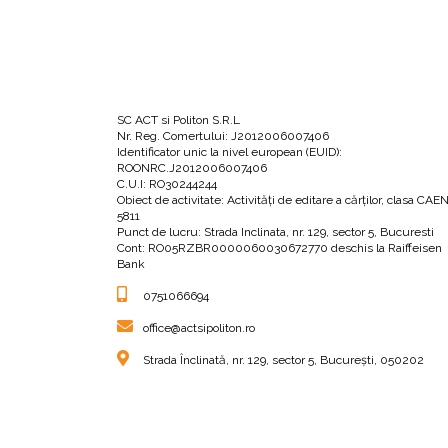
•
De ce încetează iubirea?
SC ACT si Politon S.R.L
•
Ce o face să persiste?
Nr. Reg. Comertului: J2012006007406
Identificator unic la nivel european (EUID):
ROONRC.J2012006007406
C.U.I: RO30244244
•
Are iubirea vreo logică?
Obiect de activitate: Activităţi de editare a cărţilor, clasa CAE
5811
Punct de lucru: Strada Inclinata, nr. 129, sector 5, Bucuresti
Cont: RO05RZBR0000060030672770 deschis la Raiffeisen
Autoarea elucidează pentru noi în această par
Bank
cele mai vechi timpuri și până azi și mai ales 
0751066694
mulți oameni trăiesc singuri azi în America, dar
office@actsipoliton.ro
frica) ca obiect de studiu al psihologiei, socio
Strada Înclinată, nr. 129, sector 5, București, 050202
Iar studiile din aceste domenii au relevat unel