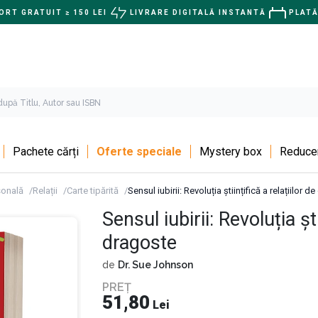
RT GRATUIT ≥ 150 LEI
LIVRARE DIGITALĂ INSTANTĂ
PLATĂ
Pachete cărți
Oferte speciale
Mystery box
Reducer
sonală
Relații
Carte tipărită
Sensul iubirii: Revoluția științifică a relațiilor 
Sensul iubirii: Revoluția ști
dragoste
de
Dr. Sue Johnson
PREȚ
51,80
Lei