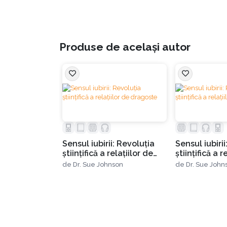
Cartea reprezintă rezultatul studiilor clinice,
Din carte vei afla:
Produse de același autor
•
Cât de mult ne afectează respingerea ș
•
Cât de supraapreciate sunt pasiunea sexu
Sensul iubirii: Revoluția
Sensul iubirii
•
Ce șanse există ca până și cele mai neferi
științifică a relațiilor de
științifică a r
dragoste
dragoste
de
Dr. Sue Johnson
de
Dr. Sue John
•
Povești reale despre problemele cu care 
Dar mai ales vei afla adevărata valoare a iubi
din musical-ul Rent, care este valoarea a „cin