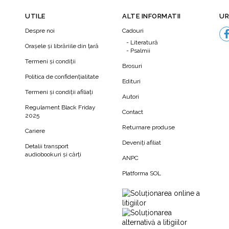
UTILE
ALTE INFORMATII
UR
Despre noi
Cadouri
Literatură
Orașele și librăriile din țară
Psalmii
Termeni şi condiţii
Brosuri
Politica de confidenţialitate
Edituri
Termeni şi condiţii afiliaţi
Autori
N
Regulament Black Friday
Contact
2025
Returnare produse
Cariere
te a cărții câteva din enigmele iubirii, arătându-ne totodată 
Deveniți afiliat
ce motive stau astăzi la baza formării cuplurilor spre deosebire
Detalii transport
audiobookuri şi cărţi
ANPC
 și de cât de târziu a început să fie acceptată iubirea (ca și alt
logiei și antropologiei.
Platforma SOL
e descoperiri cel puțin uluitoare. Iată doar câteva dintre ele: