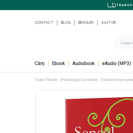
TRANSPO
CONTACT
BLOG
BROȘURI
AJUTOR
Cărți
Ebook
Audiobook
eAudio (MP3)
Toate Titlurile
Psihologie/Consiliere
Transformare per