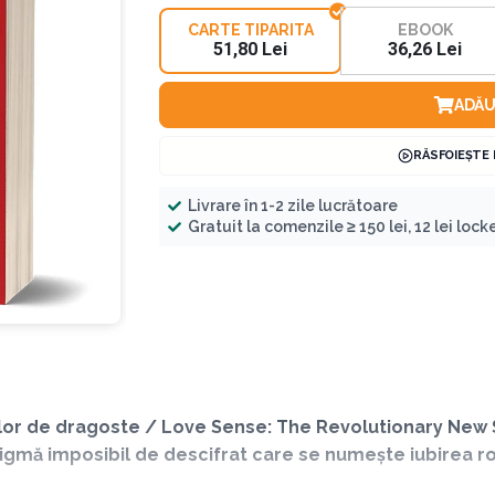
CARTE TIPARITA
EBOOK
51,80 Lei
36,26 Lei
ADĂU
RĂSFOIEȘTE
Livrare în 1-2 zile lucrătoare
Gratuit la comenzile ≥ 150 lei, 12 lei locker
elațiilor de dragoste / Love Sense: The Revolutionary N
igmă imposibil de descifrat care se numește iubirea r