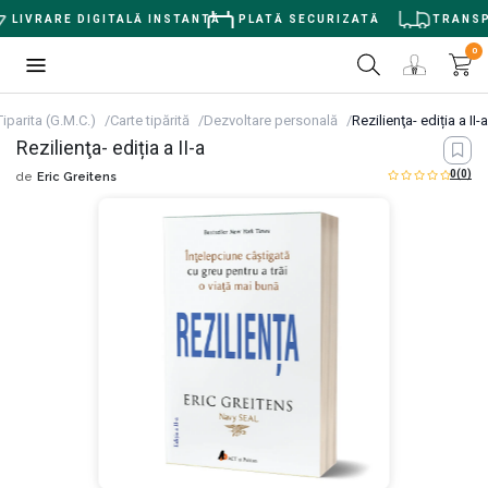
LIVRARE DIGITALĂ INSTANTĂ
PLATĂ SECURIZATĂ
TRANSPOR
0
Tiparita (G.M.C.)
Carte tipărită
Dezvoltare personală
Rezilienţa- ediția a II-a
Rezilienţa- ediția a II-a
0
(0)
de
Eric Greitens