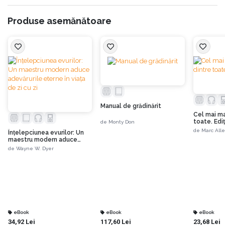
Produse asemănătoare
Manual de grădinărit
Cel mai ma
toate. Ediți
de
Monty Don
de
Marc All
Înțelepciunea evurilor: Un
maestru modern aduce
adevărurile eterne în viața
de
Wayne W. Dyer
de zi cu zi
eBook
eBook
eBook
34,92 Lei
117,60 Lei
23,68 Lei