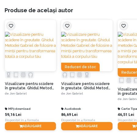
Jon Gabriel
spune că în loc să lucrați împotriva corpului vostru, există o altă
Produse de același autor
soluție extrem de eficace: puteți folosi vizualizarea pentru a face ca mintea
și corpul vostru să lucreze împreună.
Site-ul oficial al acestei cărți poate fi vizitat
AICI
Citiți mai multe informații despre cartea "Vizualizare pentru
scădere în greutate"
Reduceri de stoc
Reduceri
Vizualizare pentru scădere
Vizualizare pentru scădere
în greutate. Ghidul Metodei
în greutate. Ghidul Metodei
Vizualizar
Gabriel de folosire a minţii
Gabriel de folosire a minţii
în greutat
de
Jon Gabriel
de
Jon Gabriel
pentru transformarea
pentru transformarea
Gabriel de 
de
Jon Gabri
totală a corpului tău
totală a corpului tău
pentru tr
totală a co
MP3 download
Audiobook
Carte Tipa
a II-a
59,16 Lei
86,69 Lei
46,51 Lei
Disponibil în 4 formate
Disponibil în 4 formate
Disponibil în
ADĂUGARE
ADĂUGARE