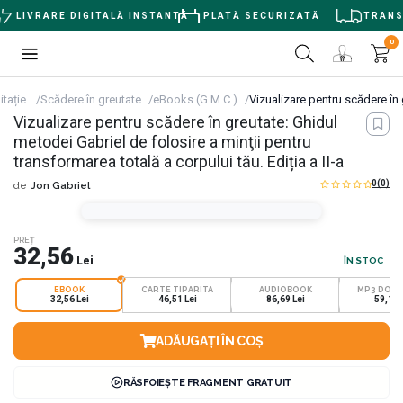
LIVRARE DIGITALĂ INSTANTĂ
PLATĂ SECURIZATĂ
TRANSP
0
itație
Scădere în greutate
eBooks (G.M.C.)
Vizualizare pentru scădere în g
Vizualizare pentru scădere în greutate: Ghidul
metodei Gabriel de folosire a minţii pentru
transformarea totală a corpului tău. Ediția a II-a
0
(0)
de
Jon Gabriel
PREȚ
32,56
Lei
ÎN STOC
EBOOK
CARTE TIPARITA
AUDIOBOOK
MP3 DOW
32,56 Lei
46,51 Lei
86,69 Lei
59,16 
ADĂUGAȚI ÎN COȘ
RĂSFOIEȘTE FRAGMENT GRATUIT