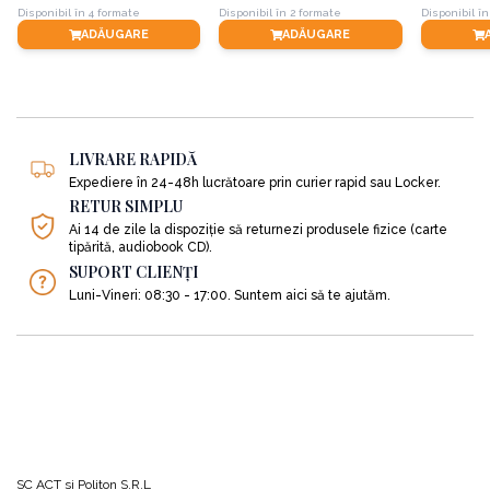
Disponibil în 4 formate
Disponibil în 2 formate
Disponibil în
ADĂUGARE
ADĂUGARE
LIVRARE RAPIDĂ
Expediere în 24-48h lucrătoare prin curier rapid sau Locker.
RETUR SIMPLU
Ai 14 de zile la dispoziție să returnezi produsele fizice (carte
tipărită, audiobook CD).
SUPORT CLIENȚI
Luni-Vineri: 08:30 - 17:00. Suntem aici să te ajutăm.
SC ACT si Politon S.R.L