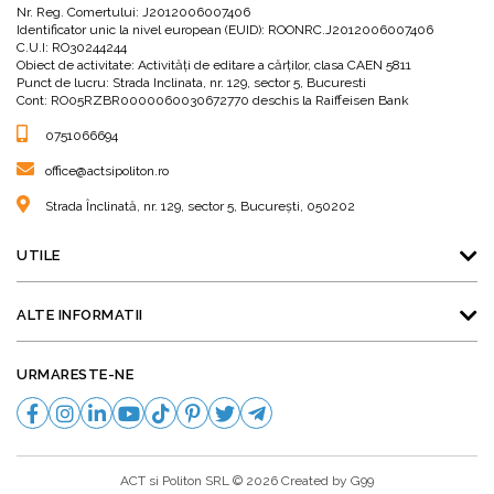
Nr. Reg. Comertului: J2012006007406
Identificator unic la nivel european (EUID): ROONRC.J2012006007406
C.U.I: RO30244244
Obiect de activitate: Activităţi de editare a cărţilor, clasa CAEN 5811
Punct de lucru: Strada Inclinata, nr. 129, sector 5, Bucuresti
Cont: RO05RZBR0000060030672770 deschis la Raiffeisen Bank
0751066694
office@actsipoliton.ro
Strada Înclinată, nr. 129, sector 5, București, 050202
UTILE
ALTE INFORMATII
URMARESTE-NE
ACT si Politon SRL © 2026 Created by
G99