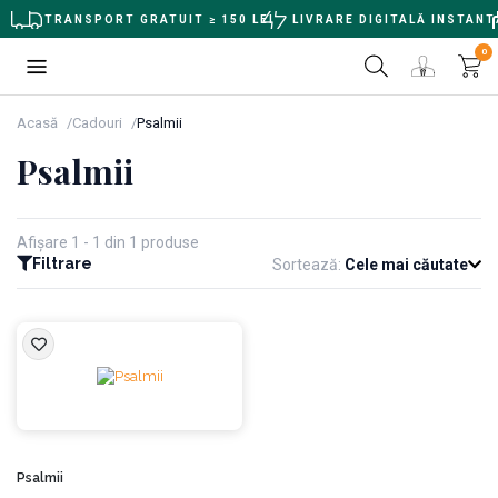
TRANSPORT GRATUIT ≥ 150 LEI
LIVRARE DIGITALĂ INSTANT
0
Acasă
Cadouri
Psalmii
Psalmii
Afișare 1 - 1 din 1 produse
Filtrare
Sortează:
Cele mai căutate
Psalmii