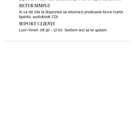
RETUR SIMPLU
Ai 14 de zile la dispoziție să returnezi produsele fizice (carte
tipărită, audiobook CD).
SUPORT CLIENȚI
Luni-Vineri: 08:30 - 17:00. Suntem aici să te ajutăm.
SC ACT si Politon S.R.L
Nr. Reg. Comertului: J2012006007406
Identificator unic la nivel european (EUID): ROONRC.J2012006007406
C.U.I: RO30244244
Obiect de activitate: Activităţi de editare a cărţilor, clasa CAEN 5811
Punct de lucru: Strada Inclinata, nr. 129, sector 5, Bucuresti
Cont: RO05RZBR0000060030672770 deschis la Raiffeisen Bank
0751066694
office@actsipoliton.ro