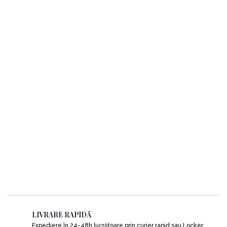
LIVRARE RAPIDĂ
Expediere în 24-48h lucrătoare prin curier rapid sau Locker.