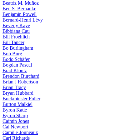
Beatriz M. Muñoz
Ben S. Bernanke
Benjamin Powell
Bernard-Henri Lévy
Beverly Kaye
Bibbiana Cau
Bill Froehlich
Bill Tancer
Bo Burlingham
Bob Burg
Bodo Schäfer
Bogdan Pascal
Brad Klontz
Brendon Burchard
Brian J Robertson
Brian Tracy
Bryan Hubbard
Buckminster Fuller
Burton Malkiel
Byron Katie
Byron Sharp
Caimin Jones
Cal Newport
Camille-Jouneaux
Carl Richards