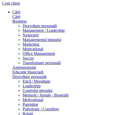
Cont client
Cărți
Cărți
Business
Dezvoltare personală
Management / Leadership
Negocieri
Managementul timpului
Marketing
Motivațional
Office Management
Succes
Transformare personală
Antreprenoriat
Educație financiară
Dezvoltare personală
Etică / Moralitate
Leadership
Controlul stresului
Memorii / Jurnale / Biografii
Motivațional
Parenting
Psihologie / Consiliere
Relații