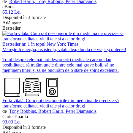
de
Robert Hariri,
Tony Robbins,
Peter Diamandis
eBook
65,12 Lei
Disponibil în 3 formate
Adăugare
Bestseller
Bestseller nr. 1 în topul New York Times
Mărește-ți energia, rezistența, vitalitatea, durata de viață și puterea!
Totul despre cele mai noi descoperiri medicale care ne dau
posibilitatea să tratăm unele dintre cele mai grave boli, să ne
menținem tineri și să ne bucurăm de o stare de spirit excelentă.
Forța vitală: Cum pot descoperirile din medicina de precizie să
transforme calitatea vieții tale și a celor dragi
de
Tony Robbins,
Robert Hariri,
Peter Diamandis
Carte Tiparita
93,03 Lei
Disponibil în 3 formate
Adăugare