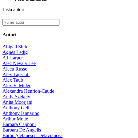
Listă autori
Autori
Abigail Shrier
Agnès Ledig
AJ Harper
Alec Nevala-Lee
Alecu Russo
Alex Tapscott
Alex Taub
Alex V. Miller
Alexandra Henrion-Caude
Andy Szekely
Anita Moorjani
Anthony Gell
Anthony Iannarino
Arthur Motté
Barbara Capponi
Barbara De Angelis
Barbu Ştefănescu-Delavrancea