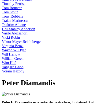
Timothy Ferriss
Tom Bouwer
Tom Smith
Tony Robbins
Traian Marinescu
Tsultrim Allione
Uell Stanley Andersen
Vasile Alecsandri
Vicki Robin
Viktor Mayer-Schönberge
Virginia Benzi
Wayne W. Dyer
Will Harlow
William Green
Wim Hof
Yangsze Choo
Yoram Hazony
Peter Diamandis
Peter H. Diamandis
este autor de bestsellere, fondatorul Bold