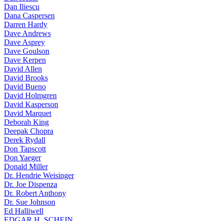
Dan Iliescu
Dana Caspersen
Darren Hardy
Dave Andrews
Dave Asprey
Dave Goulson
Dave Kerpen
David Allen
David Brooks
David Bueno
David Holmgren
David Kasperson
David Marquet
Deborah King
Deepak Chopra
Derek Rydall
Don Tapscott
Don Yaeger
Donald Miller
Dr. Hendrie Weisinger
Dr. Joe Dispenza
Dr. Robert Anthony
Dr. Sue Johnson
Ed Halliwell
EDGAR H. SCHEIN