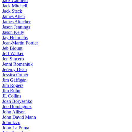
Jack Canfield
Jack Mitchell
Jack Stack
James Allen
James Altucher
Jason Jennings
Jason Kelly
Jay Heinrichs
Jean-Martin Fortier
Jeb Blount
Jeff Walker
Jen Sincero
Jenni Romaniuk
Jeremy Dean
Jessica Ortner
Jim Gaffigan
Jim Rogers
Jim Rohn
JL Collins
Joan Borysenko
Joe Dominguez
John Allison
John David Mann
John Izzo
John La Puma