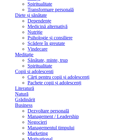
Spiritualitate
Transformare personală
Diete și sănătate
Dependențe
Medicină alternativă
Nutriție
Psihologie și consiliere
Scădere în greutate
Vindecare
Meditație
Sănătate, minte, trup
Spiritualitate
Copii si adolescenti
Cărți pentru copii și adolescenți
Pachete copii și adolescenți
Literatură
Natură
Grădinărit
Business
Dezvoltare personală
Management / Leadership
Negocieri
Managementul timpului
Marketing
Motivațional