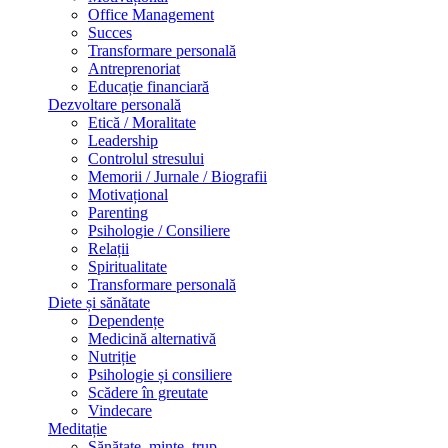
Office Management
Succes
Transformare personală
Antreprenoriat
Educație financiară
Dezvoltare personală
Etică / Moralitate
Leadership
Controlul stresului
Memorii / Jurnale / Biografii
Motivațional
Parenting
Psihologie / Consiliere
Relații
Spiritualitate
Transformare personală
Diete și sănătate
Dependențe
Medicină alternativă
Nutriție
Psihologie și consiliere
Scădere în greutate
Vindecare
Meditație
Sănătate, minte, trup