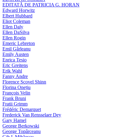
EDITATĂ DE PATRICIA G. HORAN
Edward Horwitz
Elbert Hubbard
Eliot Coleman
Ellen Daly
Ellen DaSilva
Ellen Rogin
Emeric Lebreton
Emil Gârleanu
Emily Austen
Enrica Tesio
Eric Greitens
Erik Wahl
Fanny Andre
Florence Scovel Shinn
Florina Onețiu
François Velin
Frank Bruni
Fratii Grimm
Frédéric Demarquet
Frederick Van Rensselaer Dey
Gary Hamel
George Berkowski
George Topârceanu
Gib I. Mihăescu