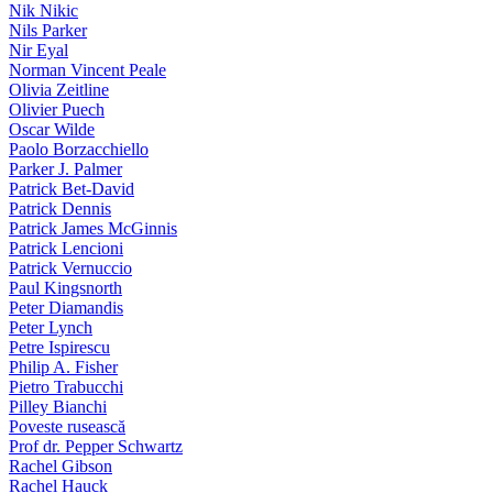
Nik Nikic
Nils Parker
Nir Eyal
Norman Vincent Peale
Olivia Zeitline
Olivier Puech
Oscar Wilde
Paolo Borzacchiello
Parker J. Palmer
Patrick Bet-David
Patrick Dennis
Patrick James McGinnis
Patrick Lencioni
Patrick Vernuccio
Paul Kingsnorth
Peter Diamandis
Peter Lynch
Petre Ispirescu
Philip A. Fisher
Pietro Trabucchi
Pilley Bianchi
Poveste rusească
Prof dr. Pepper Schwartz
Rachel Gibson
Rachel Hauck