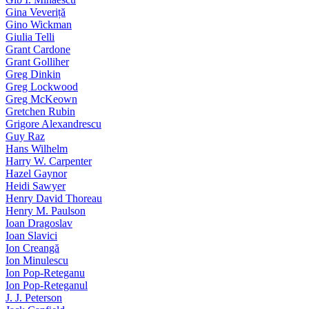
Gina Veveriță
Gino Wickman
Giulia Telli
Grant Cardone
Grant Golliher
Greg Dinkin
Greg Lockwood
Greg McKeown
Gretchen Rubin
Grigore Alexandrescu
Guy Raz
Hans Wilhelm
Harry W. Carpenter
Hazel Gaynor
Heidi Sawyer
Henry David Thoreau
Henry M. Paulson
Ioan Dragoslav
Ioan Slavici
Ion Creangă
Ion Minulescu
Ion Pop-Reteganu
Ion Pop-Reteganul
J. J. Peterson