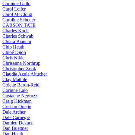
Carmine Gallo
Carol Leifer
Carol McCloud
Caroline Scheuer
CARSON TATE
Charles Koch
Charles Schwab
Chiara Bianchi
Chip Heath
Chloé Dijon
Chris Nikic
Chrisanna Northrup
Christopher Zook
Claudia Azula Altucher
Clay Mathile
Colette Baron-Reid
Corinne Lalo
Costache Negruzzi
Craig Hickman
Cristian Onețiu
Dale Archer
Dale Carnegie
Damien Dekarz
Dan Buettner
Dan Heath