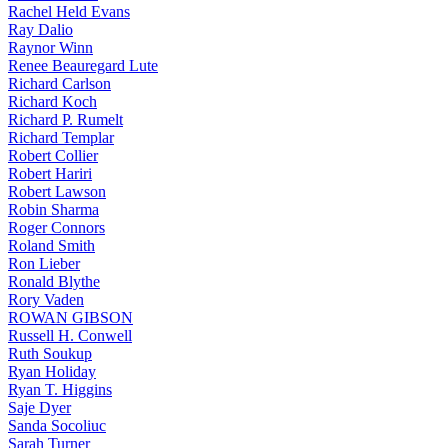
Rachel Held Evans
Ray Dalio
Raynor Winn
Renee Beauregard Lute
Richard Carlson
Richard Koch
Richard P. Rumelt
Richard Templar
Robert Collier
Robert Hariri
Robert Lawson
Robin Sharma
Roger Connors
Roland Smith
Ron Lieber
Ronald Blythe
Rory Vaden
ROWAN GIBSON
Russell H. Conwell
Ruth Soukup
Ryan Holiday
Ryan T. Higgins
Saje Dyer
Sanda Socoliuc
Sarah Turner