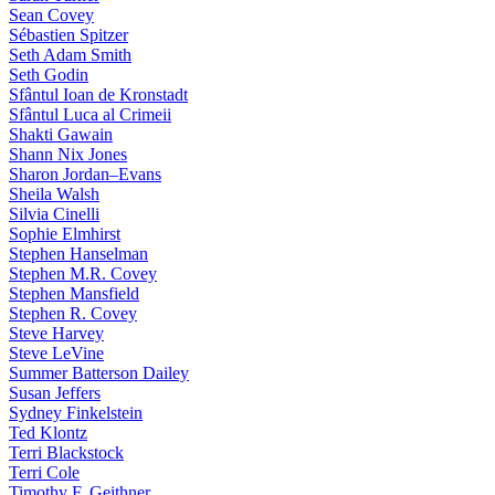
Sean Covey
Sébastien Spitzer
Seth Adam Smith
Seth Godin
Sfântul Ioan de Kronstadt
Sfântul Luca al Crimeii
Shakti Gawain
Shann Nix Jones
Sharon Jordan–Evans
Sheila Walsh
Silvia Cinelli
Sophie Elmhirst
Stephen Hanselman
Stephen M.R. Covey
Stephen Mansfield
Stephen R. Covey
Steve Harvey
Steve LeVine
Summer Batterson Dailey
Susan Jeffers
Sydney Finkelstein
Ted Klontz
Terri Blackstock
Terri Cole
Timothy F. Geithner