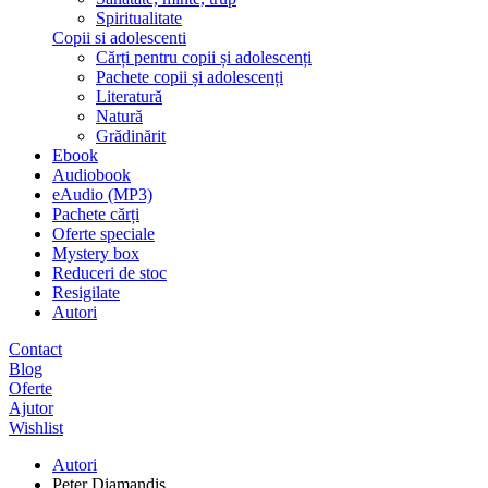
Spiritualitate
Copii si adolescenti
Cărți pentru copii și adolescenți
Pachete copii și adolescenți
Literatură
Natură
Grădinărit
Ebook
Audiobook
eAudio (MP3)
Pachete cărți
Oferte speciale
Mystery box
Reduceri de stoc
Resigilate
Autori
Contact
Blog
Oferte
Ajutor
Wishlist
Autori
Peter Diamandis