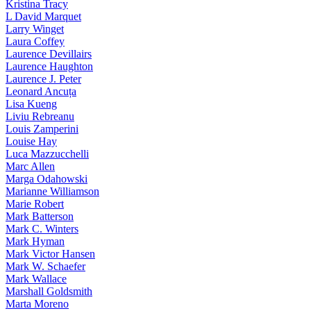
Kristina Tracy
L David Marquet
Larry Winget
Laura Coffey
Laurence Devillairs
Laurence Haughton
Laurence J. Peter
Leonard Ancuța
Lisa Kueng
Liviu Rebreanu
Louis Zamperini
Louise Hay
Luca Mazzucchelli
Marc Allen
Marga Odahowski
Marianne Williamson
Marie Robert
Mark Batterson
Mark C. Winters
Mark Hyman
Mark Victor Hansen
Mark W. Schaefer
Mark Wallace
Marshall Goldsmith
Marta Moreno