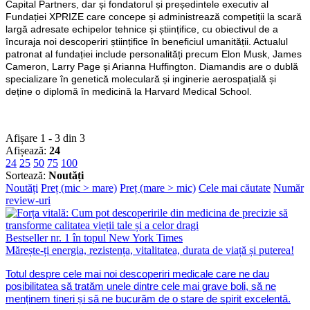
Capital Partners, dar și fondatorul și președintele executiv al
Fundației XPRIZE care concepe și administrează competiții la scară
largă adresate echipelor tehnice și științifice, cu obiectivul de a
încuraja noi descoperiri științifice în beneficiul umanității. Actualul
patronat al fundației include personalități precum Elon Musk, James
Cameron, Larry Page și Arianna Huffington. Diamandis are o dublă
specializare în genetică moleculară și inginerie aerospațială și
deține o diplomă în medicină la Harvard Medical School.
Afișare 1 - 3 din 3
Afișează:
24
24
25
50
75
100
Sortează:
Noutăți
Noutăți
Preț (mic > mare)
Preț (mare > mic)
Cele mai căutate
Număr
review-uri
Bestseller nr. 1 în topul New York Times
Mărește-ți energia, rezistența, vitalitatea, durata de viață și puterea!
Totul despre cele mai noi descoperiri medicale care ne dau
posibilitatea să tratăm unele dintre cele mai grave boli, să ne
menținem tineri și să ne bucurăm de o stare de spirit excelentă.