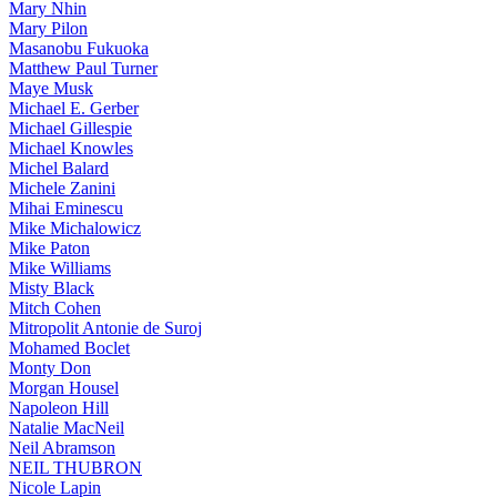
Mary Nhin
Mary Pilon
Masanobu Fukuoka
Matthew Paul Turner
Maye Musk
Michael E. Gerber
Michael Gillespie
Michael Knowles
Michel Balard
Michele Zanini
Mihai Eminescu
Mike Michalowicz
Mike Paton
Mike Williams
Misty Black
Mitch Cohen
Mitropolit Antonie de Suroj
Mohamed Boclet
Monty Don
Morgan Housel
Napoleon Hill
Natalie MacNeil
Neil Abramson
NEIL THUBRON
Nicole Lapin