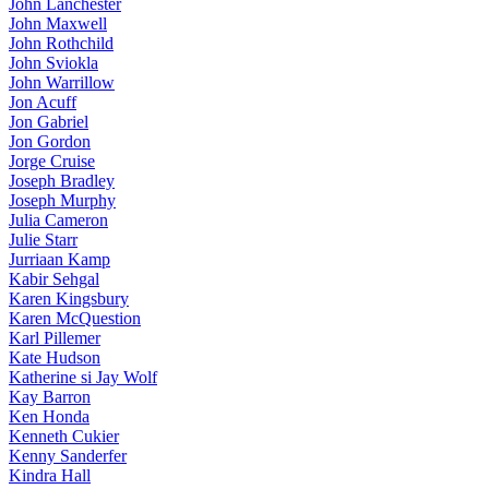
John Lanchester
John Maxwell
John Rothchild
John Sviokla
John Warrillow
Jon Acuff
Jon Gabriel
Jon Gordon
Jorge Cruise
Joseph Bradley
Joseph Murphy
Julia Cameron
Julie Starr
Jurriaan Kamp
Kabir Sehgal
Karen Kingsbury
Karen McQuestion
Karl Pillemer
Kate Hudson
Katherine si Jay Wolf
Kay Barron
Ken Honda
Kenneth Cukier
Kenny Sanderfer
Kindra Hall