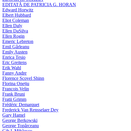
EDITATĂ DE PATRICIA G. HORAN
Edward Horwitz
Elbert Hubbard
Eliot Coleman
Ellen Daly
Ellen DaSilva
Ellen Rogin
Emeric Lebreton
Emil Gârleanu
Emily Austen
Enrica Tesio
Eric Greitens
Erik Wahl
Fanny Andre
Florence Scovel Shinn
Florina Onețiu
François Velin
Frank Bruni
Fratii Grimm
Frédéric Demarquet
Frederick Van Rensselaer Dey
Gary Hamel
George Berkowski
George Topârceanu
Gib I. Mihăescu