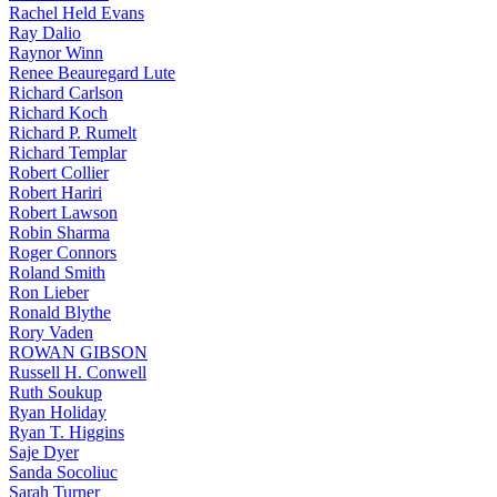
Rachel Held Evans
Ray Dalio
Raynor Winn
Renee Beauregard Lute
Richard Carlson
Richard Koch
Richard P. Rumelt
Richard Templar
Robert Collier
Robert Hariri
Robert Lawson
Robin Sharma
Roger Connors
Roland Smith
Ron Lieber
Ronald Blythe
Rory Vaden
ROWAN GIBSON
Russell H. Conwell
Ruth Soukup
Ryan Holiday
Ryan T. Higgins
Saje Dyer
Sanda Socoliuc
Sarah Turner