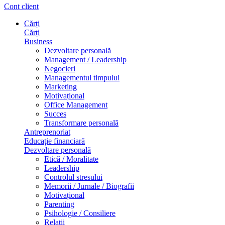
Cont client
Cărți
Cărți
Business
Dezvoltare personală
Management / Leadership
Negocieri
Managementul timpului
Marketing
Motivațional
Office Management
Succes
Transformare personală
Antreprenoriat
Educație financiară
Dezvoltare personală
Etică / Moralitate
Leadership
Controlul stresului
Memorii / Jurnale / Biografii
Motivațional
Parenting
Psihologie / Consiliere
Relații