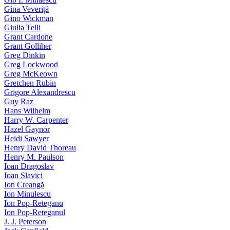
Gina Veveriță
Gino Wickman
Giulia Telli
Grant Cardone
Grant Golliher
Greg Dinkin
Greg Lockwood
Greg McKeown
Gretchen Rubin
Grigore Alexandrescu
Guy Raz
Hans Wilhelm
Harry W. Carpenter
Hazel Gaynor
Heidi Sawyer
Henry David Thoreau
Henry M. Paulson
Ioan Dragoslav
Ioan Slavici
Ion Creangă
Ion Minulescu
Ion Pop-Reteganu
Ion Pop-Reteganul
J. J. Peterson