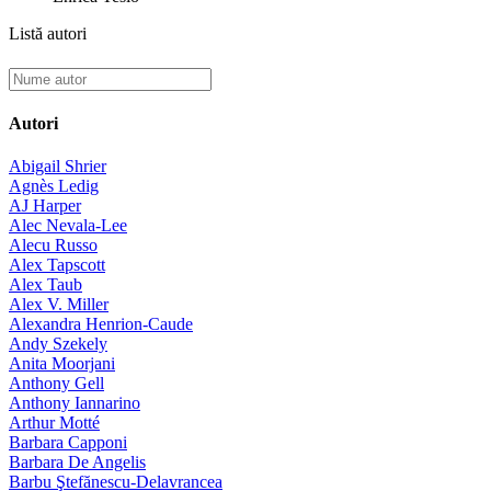
Listă autori
Autori
Abigail Shrier
Agnès Ledig
AJ Harper
Alec Nevala-Lee
Alecu Russo
Alex Tapscott
Alex Taub
Alex V. Miller
Alexandra Henrion-Caude
Andy Szekely
Anita Moorjani
Anthony Gell
Anthony Iannarino
Arthur Motté
Barbara Capponi
Barbara De Angelis
Barbu Ştefănescu-Delavrancea