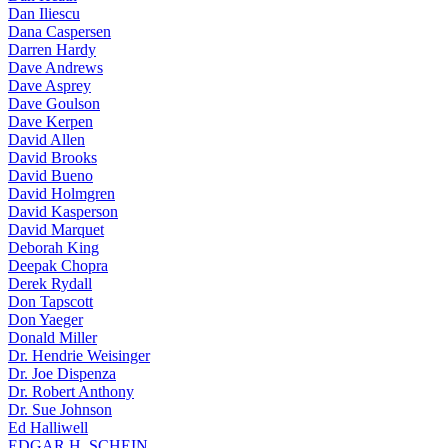
Dan Iliescu
Dana Caspersen
Darren Hardy
Dave Andrews
Dave Asprey
Dave Goulson
Dave Kerpen
David Allen
David Brooks
David Bueno
David Holmgren
David Kasperson
David Marquet
Deborah King
Deepak Chopra
Derek Rydall
Don Tapscott
Don Yaeger
Donald Miller
Dr. Hendrie Weisinger
Dr. Joe Dispenza
Dr. Robert Anthony
Dr. Sue Johnson
Ed Halliwell
EDGAR H. SCHEIN