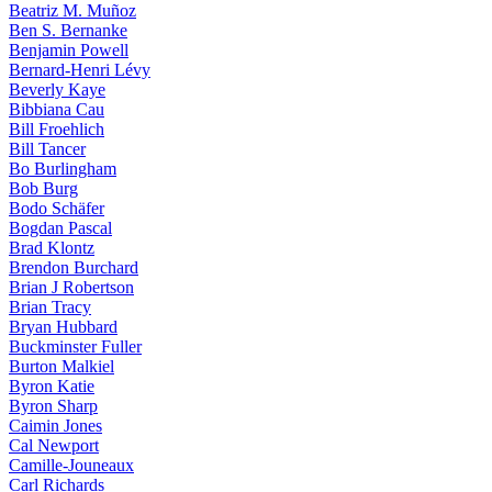
Beatriz M. Muñoz
Ben S. Bernanke
Benjamin Powell
Bernard-Henri Lévy
Beverly Kaye
Bibbiana Cau
Bill Froehlich
Bill Tancer
Bo Burlingham
Bob Burg
Bodo Schäfer
Bogdan Pascal
Brad Klontz
Brendon Burchard
Brian J Robertson
Brian Tracy
Bryan Hubbard
Buckminster Fuller
Burton Malkiel
Byron Katie
Byron Sharp
Caimin Jones
Cal Newport
Camille-Jouneaux
Carl Richards