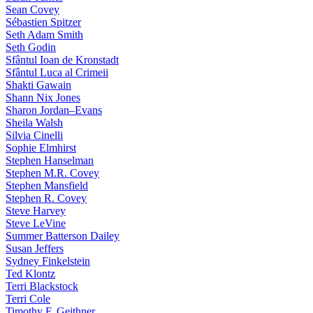
Sean Covey
Sébastien Spitzer
Seth Adam Smith
Seth Godin
Sfântul Ioan de Kronstadt
Sfântul Luca al Crimeii
Shakti Gawain
Shann Nix Jones
Sharon Jordan–Evans
Sheila Walsh
Silvia Cinelli
Sophie Elmhirst
Stephen Hanselman
Stephen M.R. Covey
Stephen Mansfield
Stephen R. Covey
Steve Harvey
Steve LeVine
Summer Batterson Dailey
Susan Jeffers
Sydney Finkelstein
Ted Klontz
Terri Blackstock
Terri Cole
Timothy F. Geithner