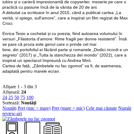
iubire și o carieră impresionantă de copywriter, meserie pe care o
practică cu pasiune încă de la vârsta de 20 de ani.
A debutat ca scriitoare în anul 2015, când a publicat cartea „La
verità, vi spiego, sull'amore”, care a inspirat un film regizat de Max
Croci.
Enrica Tesio a cochetat și cu poezia, fiind autoarea volumului în
versuri „Filastorta d'amore: Rime fragili per donne resistenti”. Însă
se pare că proza este genul care o prinde cel mai
bine, din portofoliul ei făcând parte și romanele „Dodici ricordi e un
segreto” (2017) și „Tutta la stanchezza del mondo” (2022), care a
inspirat un spectacol împreună cu Andrea Mirò.
Cartea de față, „Zâmbetele nu fac zgomot” va fi, de asemenea,
adaptată pentru marele ecran.
Afișare 1 - 3 din 3
Afișează:
24
24
25
50
75
100
Sortează:
Noutăți
Noutăți
Preț (mic > mare)
Preț (mare > mic)
Cele mai căutate
Număr
review-uri