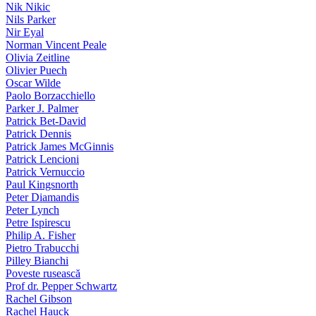
Nik Nikic
Nils Parker
Nir Eyal
Norman Vincent Peale
Olivia Zeitline
Olivier Puech
Oscar Wilde
Paolo Borzacchiello
Parker J. Palmer
Patrick Bet-David
Patrick Dennis
Patrick James McGinnis
Patrick Lencioni
Patrick Vernuccio
Paul Kingsnorth
Peter Diamandis
Peter Lynch
Petre Ispirescu
Philip A. Fisher
Pietro Trabucchi
Pilley Bianchi
Poveste rusească
Prof dr. Pepper Schwartz
Rachel Gibson
Rachel Hauck