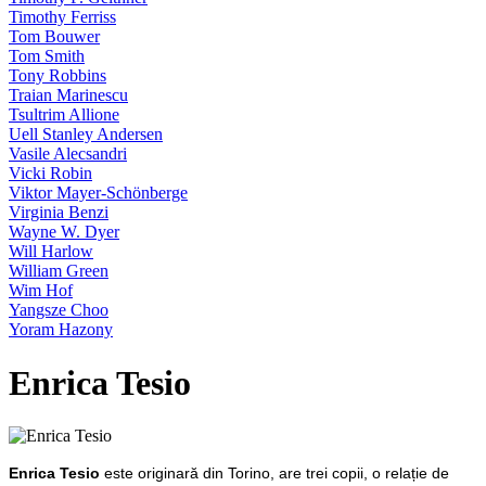
Timothy Ferriss
Tom Bouwer
Tom Smith
Tony Robbins
Traian Marinescu
Tsultrim Allione
Uell Stanley Andersen
Vasile Alecsandri
Vicki Robin
Viktor Mayer-Schönberge
Virginia Benzi
Wayne W. Dyer
Will Harlow
William Green
Wim Hof
Yangsze Choo
Yoram Hazony
Enrica Tesio
Enrica Tesio
este originară din Torino, are trei copii, o relație de