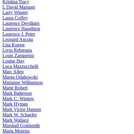
Kristina Tracy
L David Marquet
Larry Winget
Laura Coffey
Laurence Devillairs
Laurence Haughton
Laurence J. Peter
Leonard Ancuța
Lisa Kueng
Liviu Rebreanu
Louis Zamperini
Louise Hay
Luca Mazzucchelli
Marc Allen
Marga Odahowski
Marianne Williamson
Marie Robert
Mark Batterson
Mark C. Winters
Mark Hyman
Mark Victor Hansen
Mark W. Schaefer
Mark Wallace
Marshall Goldsmith
Marta Moreno