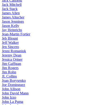
Jack Canfield
Jack Mitchell
Jack Stack
James Allen
James Altucher
Jason Jennings
Jason Kelly
Jay Heinrichs
Jean-Martin Fortier
Jeb Blount
Jeff Walker
Jen Sincero
Jenni Romaniuk
Jeremy Dean
Jessica Ortner
Jim Gaffigan
Jim Rogers
Jim Rohn
JL Collins
Joan Borysenko
Joe Dominguez
John Allison
John David Mann
John Izzo
John La Puma