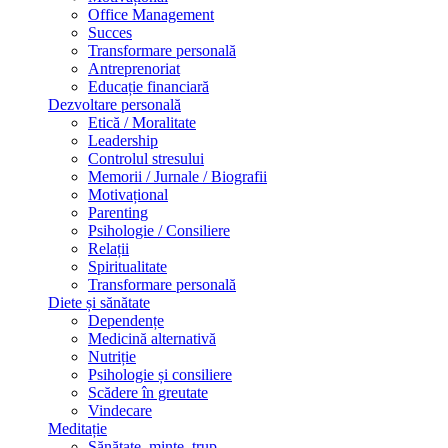
Office Management
Succes
Transformare personală
Antreprenoriat
Educație financiară
Dezvoltare personală
Etică / Moralitate
Leadership
Controlul stresului
Memorii / Jurnale / Biografii
Motivațional
Parenting
Psihologie / Consiliere
Relații
Spiritualitate
Transformare personală
Diete și sănătate
Dependențe
Medicină alternativă
Nutriție
Psihologie și consiliere
Scădere în greutate
Vindecare
Meditație
Sănătate, minte, trup