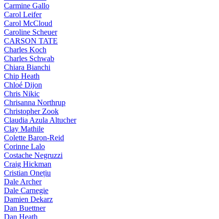
Carmine Gallo
Carol Leifer
Carol McCloud
Caroline Scheuer
CARSON TATE
Charles Koch
Charles Schwab
Chiara Bianchi
Chip Heath
Chloé Dijon
Chris Nikic
Chrisanna Northrup
Christopher Zook
Claudia Azula Altucher
Clay Mathile
Colette Baron-Reid
Corinne Lalo
Costache Negruzzi
Craig Hickman
Cristian Onețiu
Dale Archer
Dale Carnegie
Damien Dekarz
Dan Buettner
Dan Heath