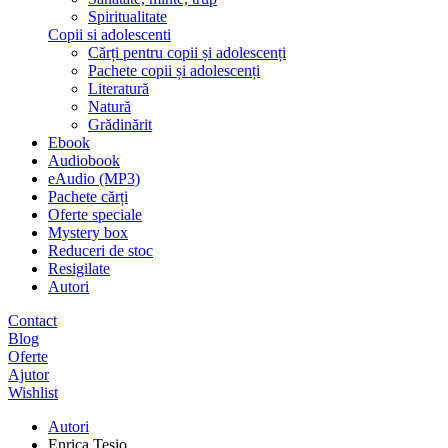
Spiritualitate
Copii si adolescenti
Cărți pentru copii și adolescenți
Pachete copii și adolescenți
Literatură
Natură
Grădinărit
Ebook
Audiobook
eAudio (MP3)
Pachete cărți
Oferte speciale
Mystery box
Reduceri de stoc
Resigilate
Autori
Contact
Blog
Oferte
Ajutor
Wishlist
Autori
Enrica Tesio