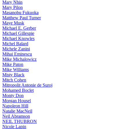
Mary Nhin
Mary Pilon
Masanobu Fukuoka
Matthew Paul Turner
Maye Musk
Michael E. Gerber
Michael Gillespie
Michael Knowles
Michel Balard
Michele Zanini
Mihai Eminescu
Mike Michalowicz
Mike Paton
Mike Williams
Misty Black
Mitch Cohen
Mitropolit Antonie de Suroj
Mohamed Boclet
Monty Don
Morgan Housel
Napoleon Hill
Natalie MacNeil
Neil Abramson
NEIL THUBRON
Nicole Lapin