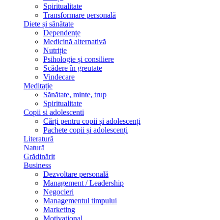
Spiritualitate
Transformare personală
Diete și sănătate
Dependențe
Medicină alternativă
Nutriție
Psihologie și consiliere
Scădere în greutate
Vindecare
Meditație
Sănătate, minte, trup
Spiritualitate
Copii si adolescenti
Cărți pentru copii și adolescenți
Pachete copii și adolescenți
Literatură
Natură
Grădinărit
Business
Dezvoltare personală
Management / Leadership
Negocieri
Managementul timpului
Marketing
Motivațional