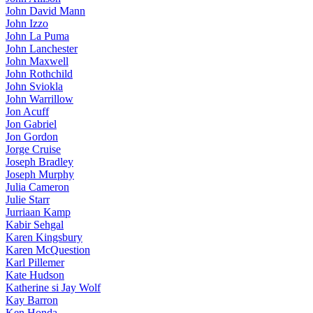
John David Mann
John Izzo
John La Puma
John Lanchester
John Maxwell
John Rothchild
John Sviokla
John Warrillow
Jon Acuff
Jon Gabriel
Jon Gordon
Jorge Cruise
Joseph Bradley
Joseph Murphy
Julia Cameron
Julie Starr
Jurriaan Kamp
Kabir Sehgal
Karen Kingsbury
Karen McQuestion
Karl Pillemer
Kate Hudson
Katherine si Jay Wolf
Kay Barron
Ken Honda