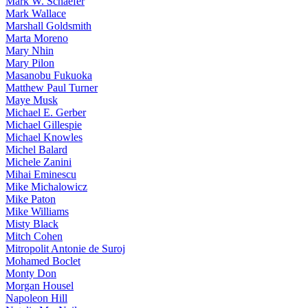
Mark W. Schaefer
Mark Wallace
Marshall Goldsmith
Marta Moreno
Mary Nhin
Mary Pilon
Masanobu Fukuoka
Matthew Paul Turner
Maye Musk
Michael E. Gerber
Michael Gillespie
Michael Knowles
Michel Balard
Michele Zanini
Mihai Eminescu
Mike Michalowicz
Mike Paton
Mike Williams
Misty Black
Mitch Cohen
Mitropolit Antonie de Suroj
Mohamed Boclet
Monty Don
Morgan Housel
Napoleon Hill