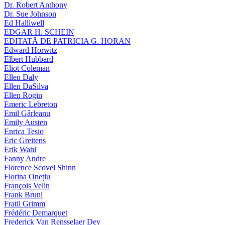
Dr. Robert Anthony
Dr. Sue Johnson
Ed Halliwell
EDGAR H. SCHEIN
EDITATĂ DE PATRICIA G. HORAN
Edward Horwitz
Elbert Hubbard
Eliot Coleman
Ellen Daly
Ellen DaSilva
Ellen Rogin
Emeric Lebreton
Emil Gârleanu
Emily Austen
Enrica Tesio
Eric Greitens
Erik Wahl
Fanny Andre
Florence Scovel Shinn
Florina Onețiu
François Velin
Frank Bruni
Fratii Grimm
Frédéric Demarquet
Frederick Van Rensselaer Dey