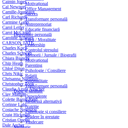
Caimin Jones
Motivațional
Cal Newport
Office Management
Camille-Jouneaux
Succes
Carl Richards
Transformare personală
Carmine Gallo
Antreprenoriat
Carol Leifer
Educație financiară
Carol McCloud
Dezvoltare personală
Caroline Scheuer
Etică / Moralitate
CARSON TATE
Leadership
Charles Koch
Controlul stresului
Charles Schwab
Memorii / Jurnale / Biografii
Chiara Bianchi
Motivațional
Chip Heath
Parenting
Chloé Dijon
Psihologie / Consiliere
Chris Nikic
Relații
Chrisanna Northrup
Spiritualitate
Christopher Zook
Transformare personală
Claudia Azula Altucher
Diete și sănătate
Clay Mathile
Dependențe
Colette Baron-Reid
Medicină alternativă
Corinne Lalo
Nutriție
Costache Negruzzi
Psihologie și consiliere
Craig Hickman
Scădere în greutate
Cristian Onețiu
Vindecare
Dale Archer
Meditație