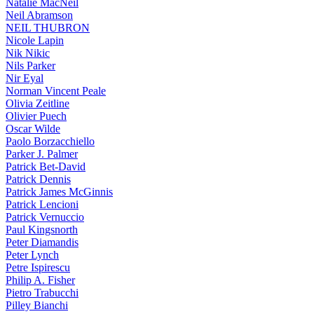
Natalie MacNeil
Neil Abramson
NEIL THUBRON
Nicole Lapin
Nik Nikic
Nils Parker
Nir Eyal
Norman Vincent Peale
Olivia Zeitline
Olivier Puech
Oscar Wilde
Paolo Borzacchiello
Parker J. Palmer
Patrick Bet-David
Patrick Dennis
Patrick James McGinnis
Patrick Lencioni
Patrick Vernuccio
Paul Kingsnorth
Peter Diamandis
Peter Lynch
Petre Ispirescu
Philip A. Fisher
Pietro Trabucchi
Pilley Bianchi