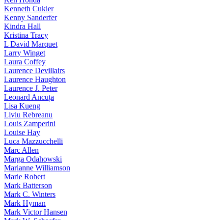
Kenneth Cukier
Kenny Sanderfer
Kindra Hall
Kristina Tracy
L David Marquet
Larry Winget
Laura Coffey
Laurence Devillairs
Laurence Haughton
Laurence J. Peter
Leonard Ancuța
Lisa Kueng
Liviu Rebreanu
Louis Zamperini
Louise Hay
Luca Mazzucchelli
Marc Allen
Marga Odahowski
Marianne Williamson
Marie Robert
Mark Batterson
Mark C. Winters
Mark Hyman
Mark Victor Hansen