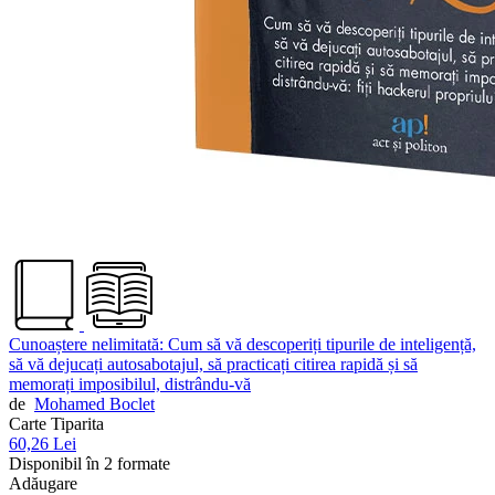
Cunoaștere nelimitată: Cum să vă descoperiți tipurile de inteligență,
să vă dejucați autosabotajul, să practicați citirea rapidă și să
memorați imposibilul, distrându-vă
de
Mohamed Boclet
Carte Tiparita
60,26 Lei
Disponibil în 2 formate
Adăugare