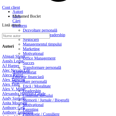
Cont client
Autori
Cărți
Mohamed Boclet
Cărți
Listă autori
Business
Dezvoltare personală
Management / Leadership
Negocieri
Managementul timpului
Autori
Marketing
Motivațional
Abigail Shrier
Office Management
Agnès Ledig
Succes
AJ Harper
Transformare personală
Alec Nevala-Lee
Antreprenoriat
Alecu Russo
Educație financiară
Alex Tapscott
Dezvoltare personală
Alex Taub
Etică / Moralitate
Alex V. Miller
Leadership
Alexandra Henrion-Caude
Controlul stresului
Andy Szekely
Memorii / Jurnale / Biografii
Anita Moorjani
Motivațional
Anthony Gell
Parenting
Anthony Iannarino
Psihologie / Consiliere