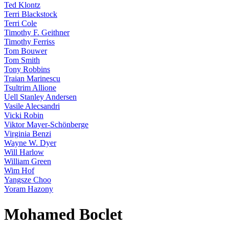
Ted Klontz
Terri Blackstock
Terri Cole
Timothy F. Geithner
Timothy Ferriss
Tom Bouwer
Tom Smith
Tony Robbins
Traian Marinescu
Tsultrim Allione
Uell Stanley Andersen
Vasile Alecsandri
Vicki Robin
Viktor Mayer-Schönberge
Virginia Benzi
Wayne W. Dyer
Will Harlow
William Green
Wim Hof
Yangsze Choo
Yoram Hazony
Mohamed Boclet