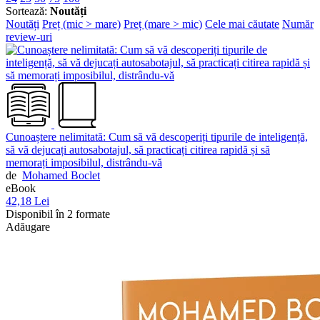
Sortează:
Noutăți
Noutăți
Preț (mic > mare)
Preț (mare > mic)
Cele mai căutate
Număr
review-uri
Cunoaștere nelimitată: Cum să vă descoperiți tipurile de inteligență,
să vă dejucați autosabotajul, să practicați citirea rapidă și să
memorați imposibilul, distrându-vă
de
Mohamed Boclet
eBook
42,18 Lei
Disponibil în 2 formate
Adăugare