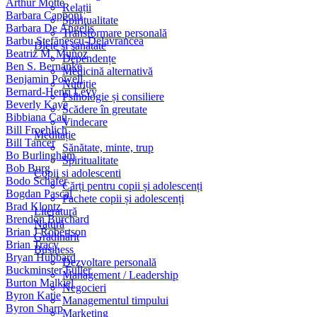
Arthur Motté
Relații
Barbara Capponi
Spiritualitate
Barbara De Angelis
Transformare personală
Barbu Ştefănescu-Delavrancea
Diete și sănătate
Beatriz M. Muñoz
Dependențe
Ben S. Bernanke
Medicină alternativă
Benjamin Powell
Nutriție
Bernard-Henri Lévy
Psihologie și consiliere
Beverly Kaye
Scădere în greutate
Bibbiana Cau
Vindecare
Bill Froehlich
Meditație
Bill Tancer
Sănătate, minte, trup
Bo Burlingham
Spiritualitate
Bob Burg
Copii si adolescenti
Bodo Schäfer
Cărți pentru copii și adolescenți
Bogdan Pascal
Pachete copii și adolescenți
Brad Klontz
Literatură
Brendon Burchard
Natură
Brian J Robertson
Grădinărit
Brian Tracy
Business
Bryan Hubbard
Dezvoltare personală
Buckminster Fuller
Management / Leadership
Burton Malkiel
Negocieri
Byron Katie
Managementul timpului
Byron Sharp
Marketing