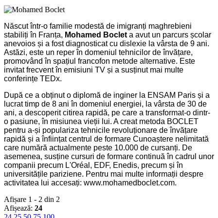
Născut într-o familie modestă de imigranți maghrebieni
stabiliți în Franța,
Mohamed Boclet
a avut un parcurs școlar
anevoios și a fost diagnosticat cu dislexie la vârsta de 9 ani.
Astăzi, este un reper în domeniul tehnicilor de învățare,
promovând în spațiul francofon metode alternative. Este
invitat frecvent în emisiuni TV și a susținut mai multe
conferințe TEDx.
După ce a obținut o diplomă de inginer la ENSAM Paris și a
lucrat timp de 8 ani în domeniul energiei, la vârsta de 30 de
ani, a descoperit citirea rapidă, pe care a transformat-o dintr-
o pasiune, în misiunea vieții lui. A creat metoda BOCLET
pentru a-și populariza tehnicile revoluționare de învățare
rapidă și a înființat centrul de formare Cunoaștere nelimitată
care numără actualmente peste 10.000 de cursanți. De
asemenea, susține cursuri de formare continuă în cadrul unor
companii precum L'Oréal, EDF, Enedis, precum și în
universitățile pariziene. Pentru mai multe informații despre
activitatea lui accesați: www.mohamedboclet.com.
Afișare 1 - 2 din 2
Afișează:
24
24
25
50
75
100