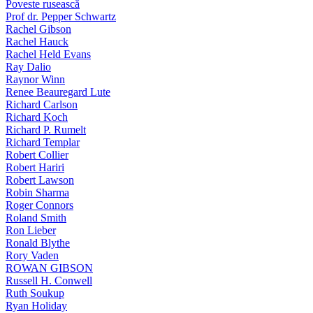
Poveste rusească
Prof dr. Pepper Schwartz
Rachel Gibson
Rachel Hauck
Rachel Held Evans
Ray Dalio
Raynor Winn
Renee Beauregard Lute
Richard Carlson
Richard Koch
Richard P. Rumelt
Richard Templar
Robert Collier
Robert Hariri
Robert Lawson
Robin Sharma
Roger Connors
Roland Smith
Ron Lieber
Ronald Blythe
Rory Vaden
ROWAN GIBSON
Russell H. Conwell
Ruth Soukup
Ryan Holiday