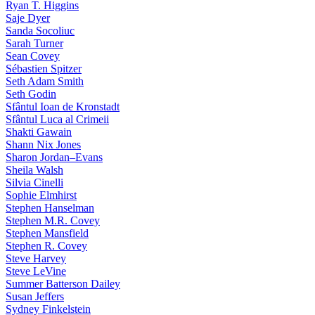
Ryan T. Higgins
Saje Dyer
Sanda Socoliuc
Sarah Turner
Sean Covey
Sébastien Spitzer
Seth Adam Smith
Seth Godin
Sfântul Ioan de Kronstadt
Sfântul Luca al Crimeii
Shakti Gawain
Shann Nix Jones
Sharon Jordan–Evans
Sheila Walsh
Silvia Cinelli
Sophie Elmhirst
Stephen Hanselman
Stephen M.R. Covey
Stephen Mansfield
Stephen R. Covey
Steve Harvey
Steve LeVine
Summer Batterson Dailey
Susan Jeffers
Sydney Finkelstein