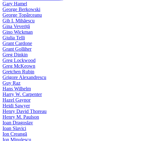
Gary Hamel
George Berkowski
George Topârceanu
Gib I. Mihăescu
Gina Veveriță
Gino Wickman
Giulia Telli
Grant Cardone
Grant Golliher
Greg Dinkin
Greg Lockwood
Greg McKeown
Gretchen Rubin
Grigore Alexandrescu
Guy Raz
Hans Wilhelm
Harry W. Carpenter
Hazel Gaynor
Heidi Sawyer
Henry David Thoreau
Henry M. Paulson
Ioan Dragoslav
Ioan Slavici
Ion Creangă
Ion Minulescu