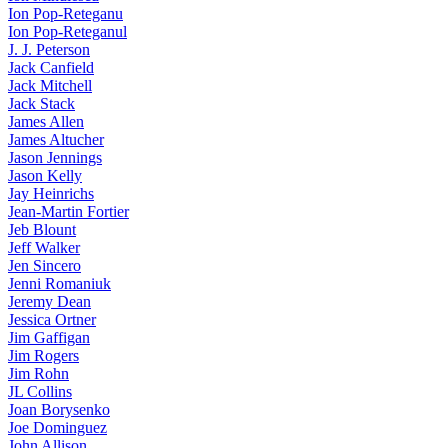
Ion Pop-Reteganu
Ion Pop-Reteganul
J. J. Peterson
Jack Canfield
Jack Mitchell
Jack Stack
James Allen
James Altucher
Jason Jennings
Jason Kelly
Jay Heinrichs
Jean-Martin Fortier
Jeb Blount
Jeff Walker
Jen Sincero
Jenni Romaniuk
Jeremy Dean
Jessica Ortner
Jim Gaffigan
Jim Rogers
Jim Rohn
JL Collins
Joan Borysenko
Joe Dominguez
John Allison