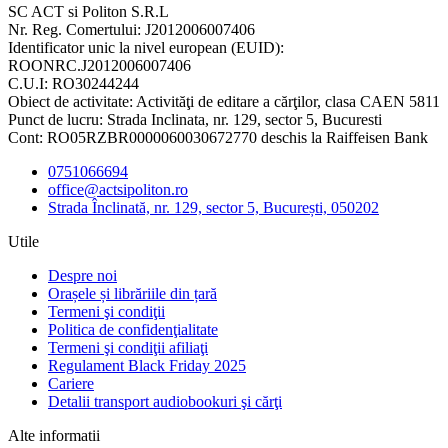
SC ACT si Politon S.R.L
Nr. Reg. Comertului: J2012006007406
Identificator unic la nivel european (EUID):
ROONRC.J2012006007406
C.U.I: RO30244244
Obiect de activitate: Activităţi de editare a cărţilor, clasa CAEN 5811
Punct de lucru: Strada Inclinata, nr. 129, sector 5, Bucuresti
Cont: RO05RZBR0000060030672770 deschis la Raiffeisen Bank
0751066694
office@actsipoliton.ro
Strada Înclinată, nr. 129, sector 5, București, 050202
Utile
Despre noi
Orașele și librăriile din țară
Termeni şi condiţii
Politica de confidenţialitate
Termeni şi condiţii afiliaţi
Regulament Black Friday 2025
Cariere
Detalii transport audiobookuri şi cărţi
Alte informatii