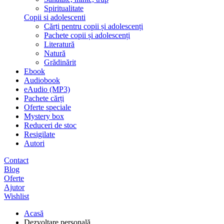
Spiritualitate
Copii si adolescenti
Cărți pentru copii și adolescenți
Pachete copii și adolescenți
Literatură
Natură
Grădinărit
Ebook
Audiobook
eAudio (MP3)
Pachete cărți
Oferte speciale
Mystery box
Reduceri de stoc
Resigilate
Autori
Contact
Blog
Oferte
Ajutor
Wishlist
Acasă
Dezvoltare personală