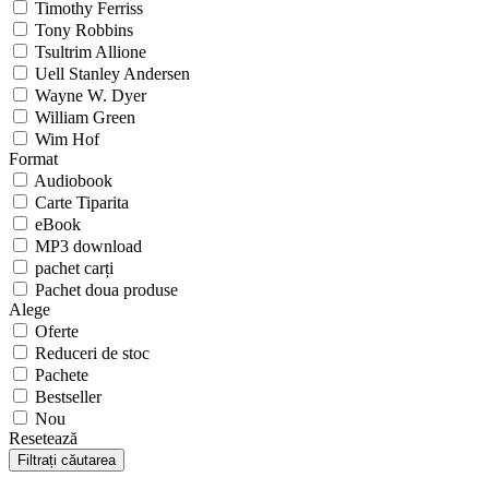
Timothy Ferriss
Tony Robbins
Tsultrim Allione
Uell Stanley Andersen
Wayne W. Dyer
William Green
Wim Hof
Format
Audiobook
Carte Tiparita
eBook
MP3 download
pachet carți
Pachet doua produse
Alege
Oferte
Reduceri de stoc
Pachete
Bestseller
Nou
Resetează
Filtrați căutarea