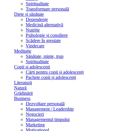
Spiritualitate
Transformare personală
Diete și sănătate
Dependențe
Medicină alternativă
Nutriție
Psihologie și consiliere
Scădere în greutate
Vindecare
Meditație
Sănătate, minte, trup
Spiritualitate
Copii si adolescenti
Cărți pentru copii și adolescenți
Pachete copii și adolescenți
Literatură
Natură
Grădinărit
Business
Dezvoltare personală
Management / Leadership
Negocieri
Managementul timpului
Marketing
Motivațional