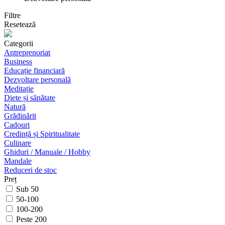
Filtre
Resetează
Categorii
Antreprenoriat
Business
Educație financiară
Dezvoltare personală
Meditație
Diete și sănătate
Natură
Grădinărit
Cadouri
Credință și Spiritualitate
Culinare
Ghiduri / Manuale / Hobby
Mandale
Reduceri de stoc
Preț
Sub 50
50-100
100-200
Peste 200