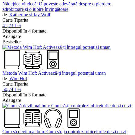
Nădejdea vindecă: O poveste adevărată despre o pierdere
zdrobitoare și o iubire învingătoare
de
Katherine si Jay Wolf
Carte Tiparita
41,23 Lei
Disponibil în 4 formate
Adăugare
Bestseller
Metoda Wim Hof: Activează-ți întregul potențial uman
de
Wim Hof
Carte Tiparita
50,74 Lei
Disponibil în 3 formate
Adăugare
Cum să devii mai bun: Cum să-ți controlezi obiceiurile de zi cu zi