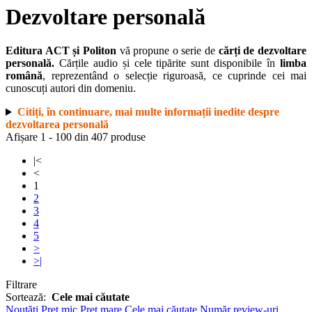
Dezvoltare personală
Editura ACT și Politon
vă propune o serie de
cărți de dezvoltare
personală.
Cărțile audio și cele tipărite sunt disponibile în
limba
română
, reprezentând o selecție riguroasă, ce cuprinde cei mai
cunoscuți autori din domeniu.
Citiți, în continuare, mai multe informații inedite despre
dezvoltarea personală
Afișare 1 - 100 din 407 produse
|<
<
1
2
3
4
5
>
>|
Filtrare
Sortează:
Cele mai căutate
Noutăți
Preț mic
Preț mare
Cele mai căutate
Număr review-uri