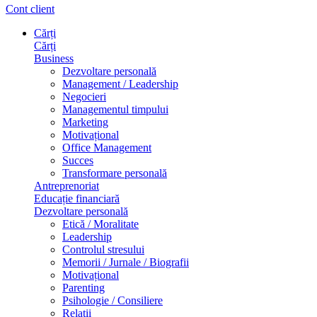
Cont client
Cărți
Cărți
Business
Dezvoltare personală
Management / Leadership
Negocieri
Managementul timpului
Marketing
Motivațional
Office Management
Succes
Transformare personală
Antreprenoriat
Educație financiară
Dezvoltare personală
Etică / Moralitate
Leadership
Controlul stresului
Memorii / Jurnale / Biografii
Motivațional
Parenting
Psihologie / Consiliere
Relații