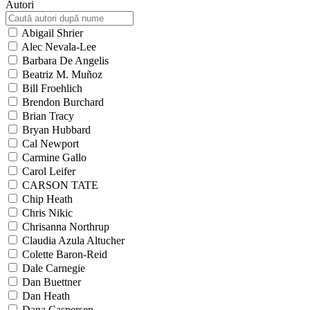
Autori
Abigail Shrier
Alec Nevala-Lee
Barbara De Angelis
Beatriz M. Muñoz
Bill Froehlich
Brendon Burchard
Brian Tracy
Bryan Hubbard
Cal Newport
Carmine Gallo
Carol Leifer
CARSON TATE
Chip Heath
Chris Nikic
Chrisanna Northrup
Claudia Azula Altucher
Colette Baron-Reid
Dale Carnegie
Dan Buettner
Dan Heath
Dana Caspersen