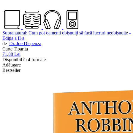
Supranatural: Cum pot oamenii obișnuiți să facă lucruri neobișnuite -
Ediția a II-a
de
Dr. Joe Dispenza
Carte Tiparita
71,88 Lei
Disponibil în 4 formate
Adăugare
Bestseller