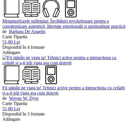
Metamorfozele sufletului: Învățături revoluționare pentru o
conștientizare autentică, libertate emoțională și spiritualitate practică
de
Barbara De Angelis
Carte Tiparita
51,80 Lei
Disponibil în 4 formate
Adăugare
Fii stăpân pe viața ta! Tehnici active pentru a interacționa cu ceilalți
și a-ți trăi viața așa cum dorești
de
Wayne W. Dyer
Carte Tiparita
51,80 Lei
Disponibil în 3 formate
Adăugare