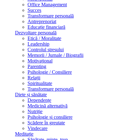
Office Management
Succes
Transformare personală
Antreprenoriat
Educație financiară
Dezvoltare personală
Etică / Moralitate
Leadership
Controlul stresului
Memorii / Jurnale / Biografii
Motivațional
Parenting
Psihologie / Consiliere
Relații
Spiritualitate
Transformare personală
Diete și sănătate
Dependențe
Medicină alternativă
Nutriție
Psihologie și consiliere
Scădere în greutate
Vindecare
Meditație
Sănătate, minte, trup