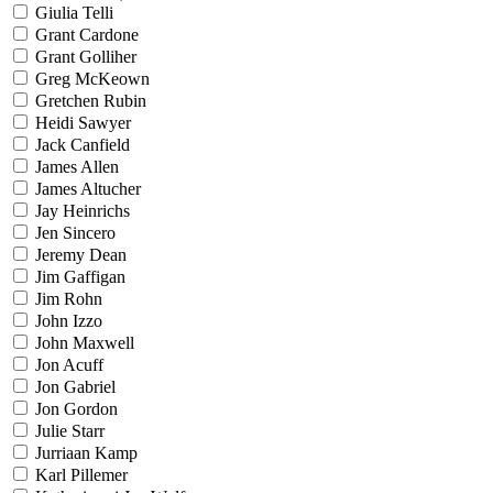
Giulia Telli
Grant Cardone
Grant Golliher
Greg McKeown
Gretchen Rubin
Heidi Sawyer
Jack Canfield
James Allen
James Altucher
Jay Heinrichs
Jen Sincero
Jeremy Dean
Jim Gaffigan
Jim Rohn
John Izzo
John Maxwell
Jon Acuff
Jon Gabriel
Jon Gordon
Julie Starr
Jurriaan Kamp
Karl Pillemer