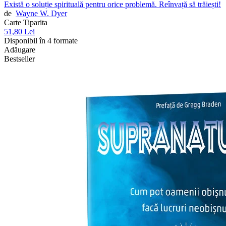
Există o soluție spirituală pentru orice problemă. Reînvață să trăiești!
de
Wayne W. Dyer
Carte Tiparita
51,80 Lei
Disponibil în 4 formate
Adăugare
Bestseller