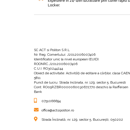
Expediere în 24-48h lucrătoare prin curier rapid 
Locker.
SC ACT si Politon S.R.L
Nr. Reg. Comertului: J2012006007406
Identificator unic la nivel european (EUID):
ROONRC.J2012006007406
C.U.I: RO30244244
Obiect de activitate: Activităţi de editare a cărţilor, clasa CAE
5811
Punct de lucru: Strada Inclinata, nr. 129, sector 5, Bucuresti
Cont: RO05RZBR0000060030672770 deschis la Raiffeisen
Bank
0751066694
office@actsipoliton.ro
Strada Înclinată, nr. 129, sector 5, București, 050202