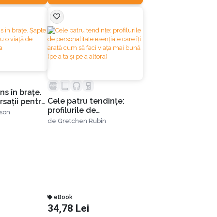
ns în braţe.
Cele patru tendințe:
saţii pentru
profilurile de
bire. Ediția a
nson
personalitate esențiale
de
Gretchen Rubin
care îți arată cum să faci
viața mai bună (pe a ta și
pe a altora)
eBook
34,78 Lei