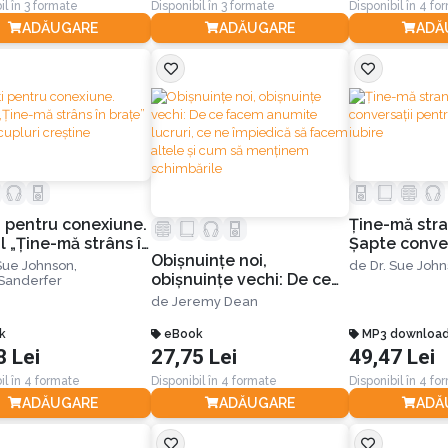
il în 3 formate
Disponibil în 3 formate
Disponibil în 4 fo
ADĂUGARE
ADĂUGARE
ADĂ
i pentru conexiune.
Ţine-mă stra
l „Ține-mă strâns în
Șapte conver
Obișnuințe noi,
” pentru cupluri
o viaţă de iu
 Sue Johnson,
de
Dr. Sue Joh
obișnuințe vechi: De ce
ine
Sanderfer
facem anumite lucruri,
de
Jeremy Dean
ce ne împiedică să facem
k
altele și cum să
eBook
MP3 downloa
8 Lei
27,75 Lei
49,47 Lei
menținem schimbările
il în 4 formate
Disponibil în 4 formate
Disponibil în 4 fo
ADĂUGARE
ADĂUGARE
ADĂ