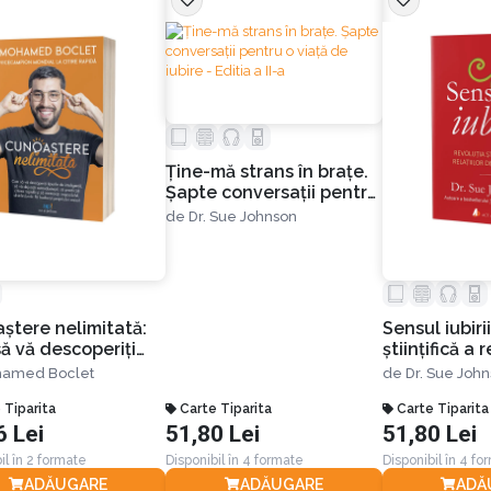
Ţine-mă strans în braţe.
Șapte conversaţii pentru
o viaţă de iubire - Editia
de
Dr. Sue Johnson
a II-a
ștere nelimitată:
Sensul iubiri
ă vă descoperiți
științifică a r
le de inteligență, să
dragoste
amed Boclet
de
Dr. Sue Joh
jucați
abotajul, să
 Tiparita
Carte Tiparita
Carte Tiparita
6 Lei
51,80 Lei
51,80 Lei
cați citirea rapidă
 memorați
il în 2 formate
Disponibil în 4 formate
Disponibil în 4 fo
ibilul, distrându-vă
ADĂUGARE
ADĂUGARE
ADĂ