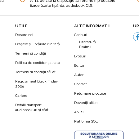
sau
Ai 14 de zile la dispoziție să returnezi produsele
fizice (carte tipărită, audiobook CD).
UTILE
ALTE INFORMATII
UR
Despre noi
Cadouri
Literatură
Orașele și librăriile din țară
Psalmii
Termeni şi condiţii
Brosuri
Politica de confidenţialitate
Edituri
Termeni şi condiţii afiliaţi
Autori
N
Regulament Black Friday
Contact
2025
Returnare produse
Cariere
Deveniți afiliat
Detalii transport
audiobookuri şi cărţi
ANPC
Platforma SOL