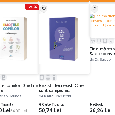
-20%
Ţine-mă stra
Șapte conver
o viaţă de iu
de
Dr. Sue Joh
II-a
le copiilor: Ghid de
Rezist, deci exist: Cine
re
sunt campionii
rezistenței psihologice și
triz M. Muñoz
de
Pietro Trabucchi
cum reușesc să trăiască
 Tiparita
fericiți în condiții de
Carte Tiparita
eBook
0 Lei
50,74 Lei
36,26 Lei
stres
64,00 Lei