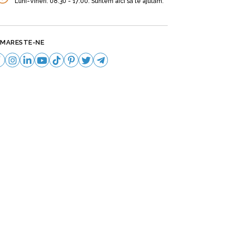
Luni-Vineri: 08:30 - 17:00. Suntem aici să te ajutăm.
MARESTE-NE