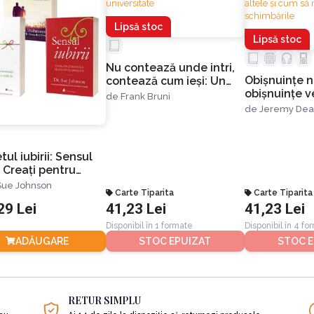
Lipsă stoc
Lipsă stoc
Nu contează unde intri,
Obișnuințe n
contează cum ieși: Un
obișnuințe v
antidot împotriva
de
Frank Bruni
facem anumit
nebuniei admiterii la
de
Jeremy Dea
ce ne împied
universitate
altele și cum
menținem sc
ul iubirii: Sensul
i, Creați pentru
iune și Ține-mă
 Sue Johnson
Carte Tiparita
Carte Tiparita
 în brațe
29 Lei
41,23 Lei
41,23 Lei
Disponibil în 1 formate
Disponibil în 4 fo
ADĂUGARE
STOC EPUIZAT
STOC E
RETUR SIMPLU