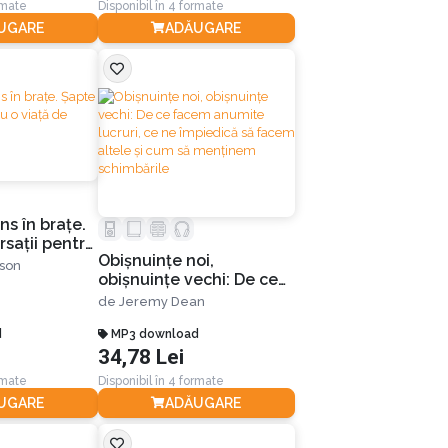
rmate
Disponibil în 4 formate
UGARE
ADĂUGARE
ns în braţe.
saţii pentru
Obișnuințe noi,
bire
nson
obișnuințe vechi: De ce
facem anumite lucruri,
de
Jeremy Dean
ce ne împiedică să facem
d
altele și cum să
MP3 download
34,78 Lei
menținem schimbările
rmate
Disponibil în 4 formate
UGARE
ADĂUGARE