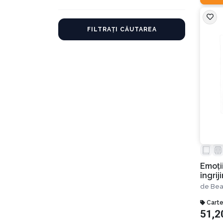
FILTRAȚI CĂUTAREA
Emoții
îngriji
de
Bea
Carte
51,2