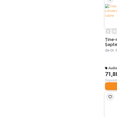
Ţine-
Șapte
o viaţ
de
Dr.
Audi
71,8
Disponib