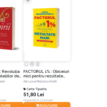
i: Revoluția
FACTORUL 1% : Obiceiuri
elațiilor de
mici pentru rezultate
mari
nson
de
Luca Mazzucchelli
Carte Tiparita
51,80 Lei
rmate
Disponibil în 3 formate
UGARE
ADĂUGARE