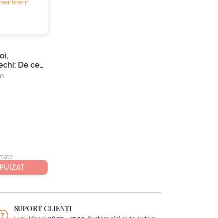
oi,
echi: De ce
e lucruri,
n
ică să facem
 să
himbările
rmate
PUIZAT
SUPORT CLIENȚI