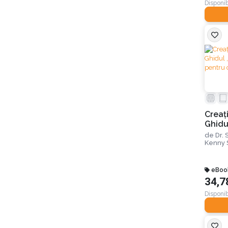
Disponib
Creaț
Ghidu
brațe
de
Dr.
creșt
Kenny 
eBoo
34,7
Disponib