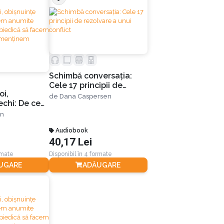
Schimbă conversația:
Cele 17 principii de
oi,
rezolvare a unui conflict
de
Dana Caspersen
echi: De ce
e lucruri,
n
ică să facem
 să
Audiobook
40,17 Lei
himbările
rmate
Disponibil în 4 formate
UGARE
ADĂUGARE