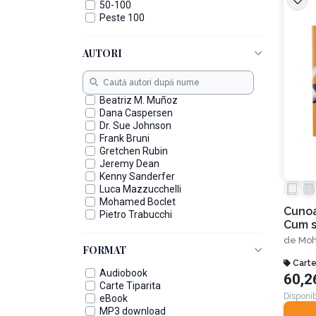
50-100
Peste 100
AUTORI
Beatriz M. Muñoz
Dana Caspersen
Dr. Sue Johnson
Frank Bruni
Gretchen Rubin
Jeremy Dean
Kenny Sanderfer
Luca Mazzucchelli
Mohamed Boclet
Cunoa
Pietro Trabucchi
Cum s
tipuri
de
Moh
FORMAT
vă de
autos
Carte
Audiobook
60,2
practi
Carte Tiparita
și să
Disponib
eBook
impos
MP3 download