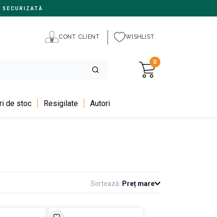
 SECURIZATĂ
CONT CLIENT
WISHLIST
0
i de stoc
Resigilate
Autori
Sortează:
Preț mare