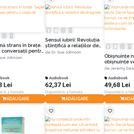
Sensul iubirii: Revoluția
mă strans în braţe.
științifică a relațiilor de
 conversaţii pentru
dragoste
de
Dr. Sue Johnson
Obișnuințe n
ă de iubire
 Sue Johnson
obișnuințe v
facem anumit
de
Jeremy Dea
ce ne împied
obook
Audiobook
altele și cum
Audiobook
8 Lei
62,37 Lei
49,68 Lei
menținem sc
il în 4 formate
Disponibil în 4 formate
Disponibil în 4 fo
ADĂUGARE
ADĂUGARE
ADĂ