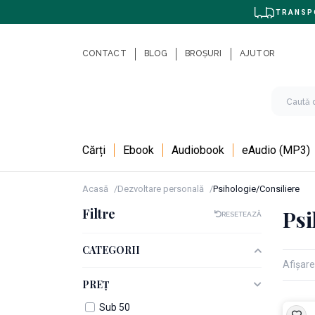
TRANSPO
CONTACT
BLOG
BROȘURI
AJUTOR
Cărți
Ebook
Audiobook
eAudio (MP3)
Acasă
Dezvoltare personală
Psihologie/Consiliere
Filtre
Psi
RESETEAZĂ
CATEGORII
Afișare
PREȚ
Sub 50