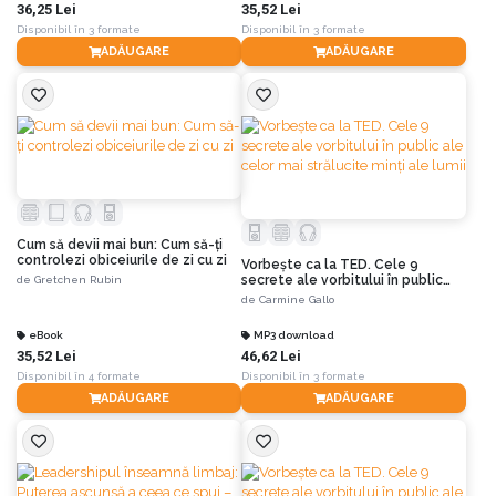
36,25 Lei
35,52 Lei
Disponibil în 3 formate
Disponibil în 3 formate
ADĂUGARE
ADĂUGARE
Cum să devii mai bun: Cum să-ți
controlezi obiceiurile de zi cu zi
Vorbește ca la TED. Cele 9
secrete ale vorbitului în public
de
Gretchen Rubin
ale celor mai strălucite minți ale
de
Carmine Gallo
lumii
eBook
MP3 download
35,52 Lei
46,62 Lei
Disponibil în 4 formate
Disponibil în 3 formate
ADĂUGARE
ADĂUGARE