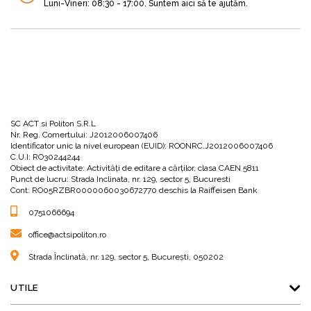
Luni-Vineri: 08:30 - 17:00. Suntem aici să te ajutăm.
SC ACT si Politon S.R.L
Nr. Reg. Comertului: J2012006007406
Identificator unic la nivel european (EUID): ROONRC.J2012006007406
C.U.I: RO30244244
Obiect de activitate: Activităţi de editare a cărţilor, clasa CAEN 5811
Punct de lucru: Strada Inclinata, nr. 129, sector 5, Bucuresti
Cont: RO05RZBR0000060030672770 deschis la Raiffeisen Bank
0751066694
office@actsipoliton.ro
Strada Înclinată, nr. 129, sector 5, București, 050202
UTILE