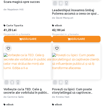
Scara magică spre succes
de
Napoleon Hill
Leadershipul înseamnă limbaj:
Puterea ascunsă a ceea ce spui –
și a ceea ce nu spui
de
David Marquet
Carte Tiparita
eBook
41,23 Lei
42,18 Lei
Disponibil în 4 formate
Disponibil în 3 formate
ADĂUGARE
ADĂUGARE
Vorbește ca la TED. Cele 9
Povești cu lipici: Cum poate
secrete ale vorbitului în public
storytellingul să captiveze
ale celor mai strălucite minți ale
clienții, să influențeze publicul și
de
Carmine Gallo
de
Kindra Hall
lumii. Ediția a II-a
să îți transforme afacerea
eBook
eBook