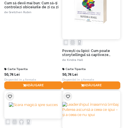
Cum să devii mai bun: Cum să-ți
controlezi obiceiurile de zi cu zi
de
Gretchen Rubin
Povești cu lipici: Cum poate
storytellingul să captiveze
clienții, să influențeze publicul și
de
Kindra Hall
să îți transforme afacerea
Carte Tiparita
Carte Tiparita
50,74 Lei
50,74 Lei
Disponibil în 4 formate
Disponibil în 3 formate
ADĂUGARE
ADĂUGARE