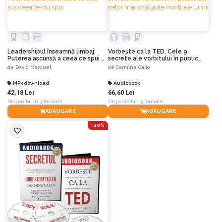
Leadershipul înseamnă limbaj:
Vorbește ca la TED. Cele 9
Puterea ascunsă a ceea ce spui –
secrete ale vorbitului în public
și a ceea ce nu spui
ale celor mai strălucite minți ale
de
David Marquet
de
Carmine Gallo
lumii
MP3 download
Audiobook
42,18 Lei
66,60 Lei
Disponibil în 3 formate
Disponibil în 3 formate
ADĂUGARE
ADĂUGARE
-10%