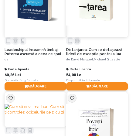
Leadershipul înseamnă limbaj:
Distanțarea: Cum se detașează
Puterea ascunsă a ceea ce spui –
liderii de excepție pentru a lua
și a ceea ce nu spui
decizii mai bune
de
de
David Marquet,
Michael Gillespie
Carte Tiparita
Carte Tiparita
60,26 Lei
54,00 Lei
Disponibil în 3 formate
Disponibil în 2 formate
ADĂUGARE
ADĂUGARE