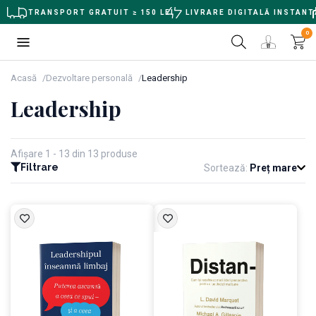
TRANSPORT GRATUIT ≥ 150 LEI
LIVRARE DIGITALĂ INSTANT
0
Acasă
Dezvoltare personală
Leadership
Leadership
Afișare 1 - 13 din 13 produse
Filtrare
Sortează:
Preț mare