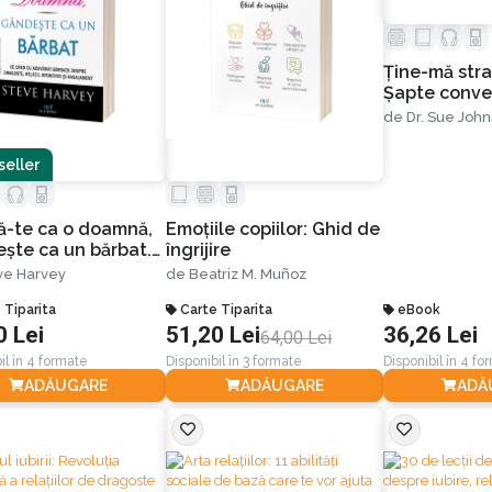
Ţine-mă stra
Șapte conver
o viaţă de iu
de
Dr. Sue Joh
II-a
seller
ă-te ca o doamnă,
Emoțiile copiilor: Ghid de
şte ca un bărbat.
îngrijire
ed cu adevărat
ve Harvey
de
Beatriz M. Muñoz
ţii despre
te, relaţii,
 Tiparita
Carte Tiparita
eBook
0 Lei
51,20 Lei
36,26 Lei
itate şi angajament.
64,00 Lei
 a III-a
il în 4 formate
Disponibil în 3 formate
Disponibil în 4 fo
ADĂUGARE
ADĂUGARE
ADĂ