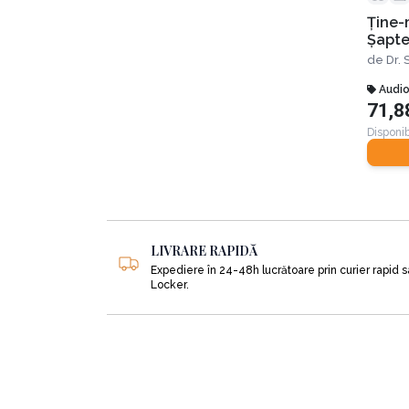
Ţine-
Șapte
o viaţ
de
Dr.
Audi
71,8
Disponib
LIVRARE RAPIDĂ
Expediere în 24-48h lucrătoare prin curier rapid 
Locker.