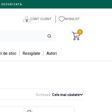
 SECURIZATĂ
CONT CLIENT
WISHLIST
0
i de stoc
Resigilate
Autori
Sortează:
Cele mai căutate