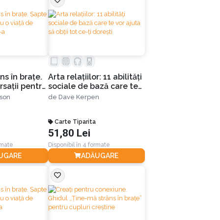
ns în braţe.
Arta relațiilor: 11 abilități
saţii pentru
sociale de bază care te
bire - Editia
vor ajuta să obții tot ce-ți
nson
de
Dave Kerpen
dorești
Carte Tiparita
51,80 Lei
rmate
Disponibil în 4 formate
UGARE
ADĂUGARE