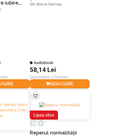
e iubire,
de
Steve Harvey
nicie de la
r
epți
d
Audiobook
58,14 Lei
rmate
Disponibil în 4 formate
UGARE
ADĂUGARE
Lipsă stoc
Reperul normalităţii