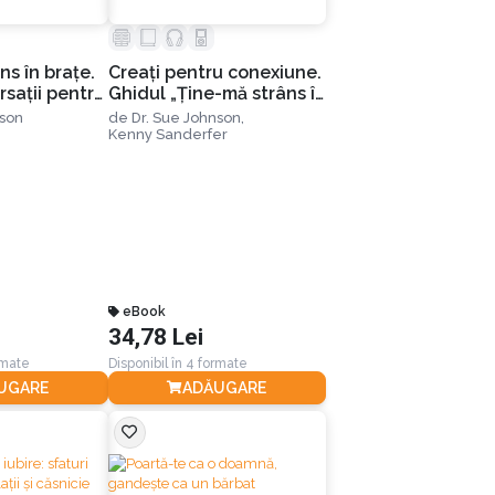
ns în braţe.
Creați pentru conexiune.
saţii pentru
Ghidul „Ține-mă strâns în
bire. Ediția a
brațe” pentru cupluri
nson
de
Dr. Sue Johnson,
creștine
Kenny Sanderfer
eBook
34,78 Lei
rmate
Disponibil în 4 formate
UGARE
ADĂUGARE