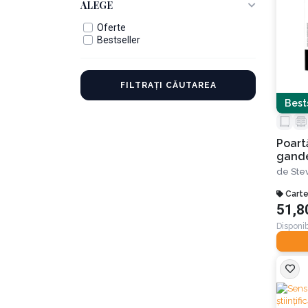
ALEGE
Oferte
Bestseller
FILTRAȚI CĂUTAREA
Best
Poart
gande
Ce cr
de
Ste
bărba
dragos
Carte
51,8
intim
Editia
Disponib