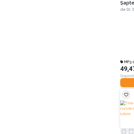
Șapte
o viaţ
de
Dr.
MP3 
49,4
Disponib