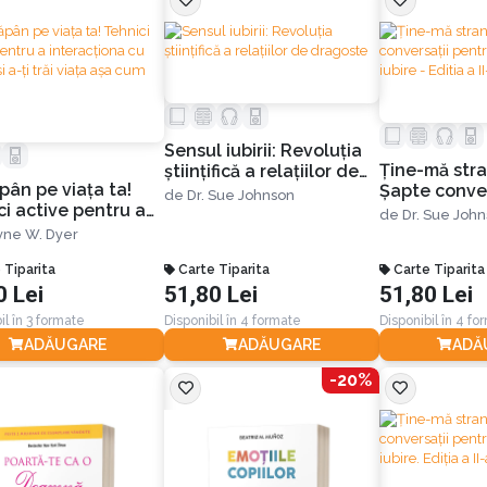
Sensul iubirii: Revoluția
Ţine-mă stra
științifică a relațiilor de
ăpân pe viața ta!
Șapte conver
dragoste
de
Dr. Sue Johnson
ci active pentru a
o viaţă de iu
de
Dr. Sue Joh
cționa cu ceilalți și
a II-a
ne W. Dyer
răi viața așa cum
ti
 Tiparita
Carte Tiparita
Carte Tiparita
0 Lei
51,80 Lei
51,80 Lei
il în 3 formate
Disponibil în 4 formate
Disponibil în 4 fo
ADĂUGARE
ADĂUGARE
ADĂ
-20%