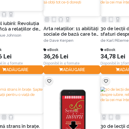
 iubirii: Revoluția
Arta relațiilor: 11 abilități
30 de lecții d
ifică a relațiilor de
sociale de bază care te
sfaturi despr
ste
 Sue Johnson
vor ajuta să obții tot ce-ți
relații și căs
de
Dave Kerpen
de
Karl Pilleme
dorești
cei mai înțel
k
eBook
americani
eBook
6 Lei
36,26 Lei
34,78 Lei
il în 4 formate
Disponibil în 4 formate
Disponibil în 3 fo
ADĂUGARE
ADĂUGARE
ADĂ
mă strans în braţe.
30 de lecții d