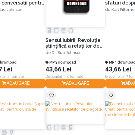
 conversaţii pentru
sfaturi despr
ă de iubire
relații și căs
 Sue Johnson
de
Karl Pilleme
cei mai înțel
americani
Sensul iubirii: Revoluția
științifică a relațiilor de
dragoste
de
Dr. Sue Johnson
download
MP3 download
MP3 downloa
7 Lei
43,66 Lei
43,66 Lei
il în 4 formate
Disponibil în 4 formate
Disponibil în 3 fo
ADĂUGARE
ADĂUGARE
ADĂ