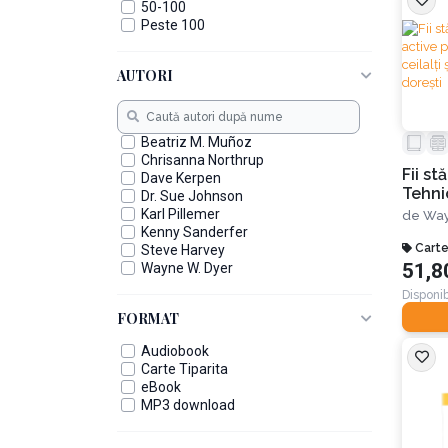
50-100
Peste 100
AUTORI
Beatriz M. Muñoz
Chrisanna Northrup
Fii st
Dave Kerpen
Tehni
Dr. Sue Johnson
intera
Karl Pillemer
de
Way
a-ți t
Kenny Sanderfer
doreș
Carte
Steve Harvey
51,8
Wayne W. Dyer
Disponib
FORMAT
Audiobook
Carte Tiparita
eBook
MP3 download