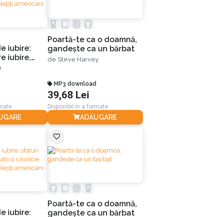
Poartă-te ca o doamnă,
e iubire:
gandeşte ca un bărbat
e iubire,
de
Steve Harvey
nicie de la
r
epți
MP3 download
39,68 Lei
rmate
Disponibil în 4 formate
UGARE
ADĂUGARE
Poartă-te ca o doamnă,
e iubire:
gandeşte ca un bărbat