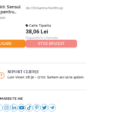
rii: Sensul
de
Chrisanna Northrup
i pentru
 Ține-mă
nson
țe
Carte Tiparita
38,06 Lei
Disponibil în 2 formate
UGARE
STOC EPUIZAT
SUPORT CLIENȚI
Luni-Vineri: 08:30 - 17:00. Suntem aici să te ajutăm.
MARESTE-NE