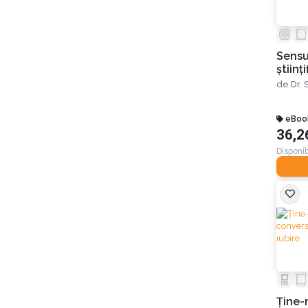
Sensul
științ
drago
de
Dr.
eBoo
36,2
Disponib
Ţine-