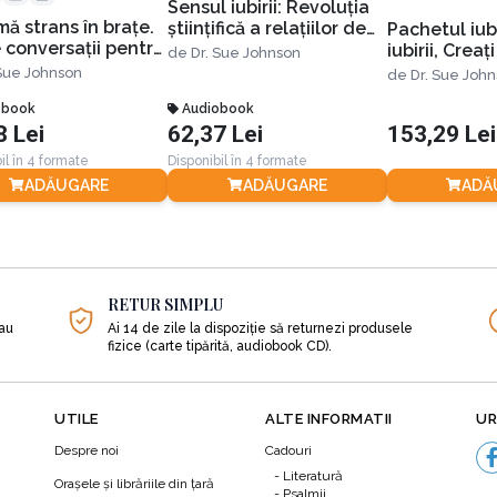
Sensul iubirii: Revoluția
mă strans în braţe.
științifică a relațiilor de
Pachetul iubi
 conversaţii pentru
dragoste
iubirii, Creaț
de
Dr. Sue Johnson
ă de iubire
conexiune și
 Sue Johnson
de
Dr. Sue Joh
strâns în bra
obook
Audiobook
8 Lei
62,37 Lei
153,29 Lei
il în 4 formate
Disponibil în 4 formate
ADĂUGARE
ADĂUGARE
ADĂ
RETUR SIMPLU
sau
Ai 14 de zile la dispoziție să returnezi produsele
fizice (carte tipărită, audiobook CD).
UTILE
ALTE INFORMATII
UR
Despre noi
Cadouri
Literatură
Orașele și librăriile din țară
Psalmii