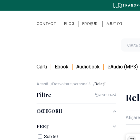
TRANSPO
CONTACT
BLOG
BROȘURI
AJUTOR
Cărți
Ebook
Audiobook
eAudio (MP3)
Acasă
Dezvoltare personală
Relații
Filtre
Rel
RESETEAZĂ
CATEGORII
Afișare
PREȚ
Sub 50