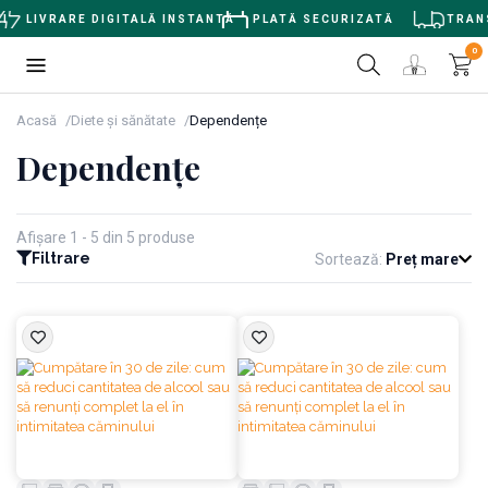
I
LIVRARE DIGITALĂ INSTANTĂ
PLATĂ SECURIZATĂ
TRANS
0
Acasă
Diete și sănătate
Dependențe
Dependențe
Afișare 1 - 5 din 5 produse
Filtrare
Sortează:
Preț mare