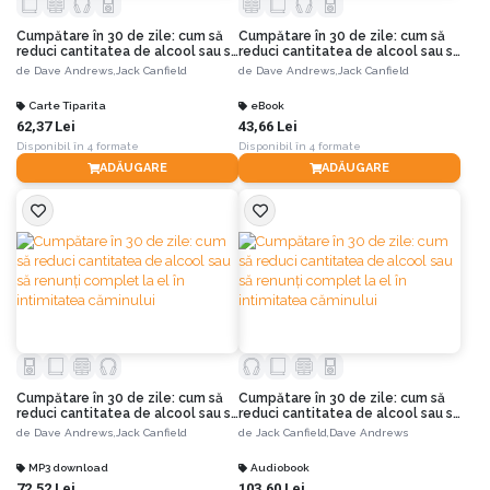
Cumpătare în 30 de zile: cum să
Cumpătare în 30 de zile: cum să
reduci cantitatea de alcool sau să
reduci cantitatea de alcool sau să
renunți complet la el în
renunți complet la el în
de
Dave Andrews,
Jack Canfield
de
Dave Andrews,
Jack Canfield
intimitatea căminului
intimitatea căminului
Carte Tiparita
eBook
62,37 Lei
43,66 Lei
Disponibil în 4 formate
Disponibil în 4 formate
ADĂUGARE
ADĂUGARE
Cumpătare în 30 de zile: cum să
Cumpătare în 30 de zile: cum să
reduci cantitatea de alcool sau să
reduci cantitatea de alcool sau să
renunți complet la el în
renunți complet la el în
de
Dave Andrews,
Jack Canfield
de
Jack Canfield,
Dave Andrews
intimitatea căminului
intimitatea căminului
MP3 download
Audiobook
72,52 Lei
103,60 Lei