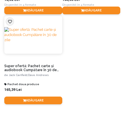
Disponibil în 4 formate
Disponibil în 4 formate
ADĂUGARE
ADĂUGARE
Super ofertă: Pachet carte și
audiobook Cumpătare în 30 de
zile
de
Jack Canfield,
Dave Andrews
Pachet doua produse
165,39 Lei
ADĂUGARE