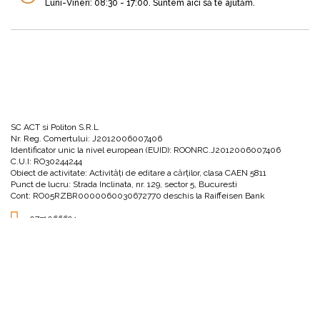
Luni-Vineri: 08:30 - 17:00. Suntem aici să te ajutăm.
SC ACT si Politon S.R.L
Nr. Reg. Comertului: J2012006007406
Identificator unic la nivel european (EUID): ROONRC.J2012006007406
C.U.I: RO30244244
Obiect de activitate: Activităţi de editare a cărţilor, clasa CAEN 5811
Punct de lucru: Strada Inclinata, nr. 129, sector 5, Bucuresti
Cont: RO05RZBR0000060030672770 deschis la Raiffeisen Bank
0751066694
office@actsipoliton.ro
Strada Înclinată, nr. 129, sector 5, București, 050202
UTILE