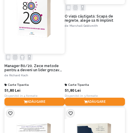
O viață câștigată: Scapă de
regrete, alege să fii împlinit
de
Marshall Goldsmith
Manager 80/20. Zece metode
pentru a deveni un lider grozav.
Ediția a III- a
de
Richard Koch
Carte Tiparita
Carte Tiparita
51,80 Lei
51,80 Lei
Disponibil în 4 formate
Disponibil în 3 formate
ADĂUGARE
ADĂUGARE