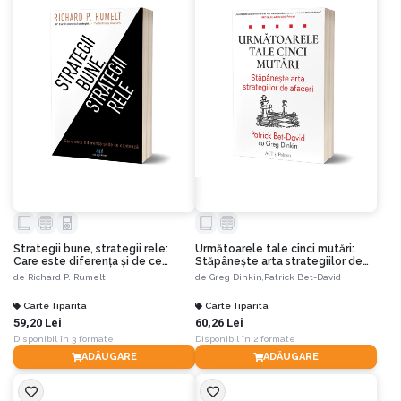
Strategii bune, strategii rele:
Următoarele tale cinci mutări:
Care este diferența și de ce
Stăpânește arta strategiilor de
contează
afaceri
de
Richard P. Rumelt
de
Greg Dinkin,
Patrick Bet-David
Carte Tiparita
Carte Tiparita
59,20 Lei
60,26 Lei
Disponibil în 3 formate
Disponibil în 2 formate
ADĂUGARE
ADĂUGARE