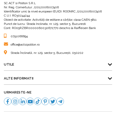
SC ACT si Politon S.R.L
Nr. Reg. Comertului: J2012006007406
Identificator unic la nivel european (EUID): ROONRC.J2012006007406
C.U.I: RO30244244
Obiect de activitate: Activităţi de editare a cărţilor, clasa CAEN 5811
Punct de lucru: Strada Inclinata, nr. 129, sector 5, Bucuresti
Cont: RO05RZBR0000060030672770 deschis la Raiffeisen Bank
0751066694
office@actsipoliton.ro
Strada Înclinată, nr. 129, sector 5, București, 050202
UTILE
ALTE INFORMATII
URMARESTE-NE