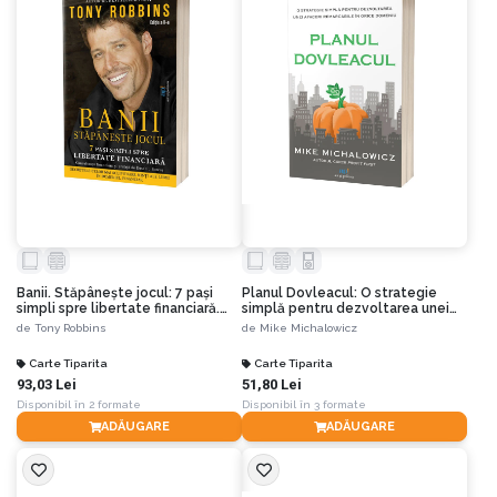
Banii. Stăpânește jocul: 7 pași
Planul Dovleacul: O strategie
simpli spre libertate financiară.
simplă pentru dezvoltarea unei
Ediția a II-a
afaceri remarcabile în orice
de
Tony Robbins
de
Mike Michalowicz
domeniu
Carte Tiparita
Carte Tiparita
93,03 Lei
51,80 Lei
Disponibil în 2 formate
Disponibil în 3 formate
ADĂUGARE
ADĂUGARE