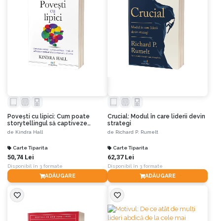
Povești cu lipici: Cum poate
Crucial: Modul în care liderii devin
storytellingul să captiveze
strategi
clienții, să influențeze publicul și
de
Kindra Hall
de
Richard P. Rumelt
să îți transforme afacerea
Carte Tiparita
Carte Tiparita
50,74 Lei
62,37 Lei
Disponibil în 3 formate
Disponibil în 3 formate
ADĂUGARE
ADĂUGARE