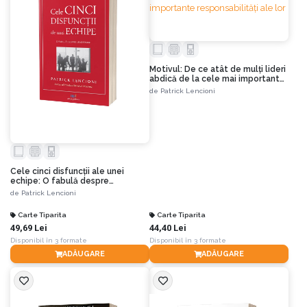
Motivul: De ce atât de mulți lideri
abdică de la cele mai importante
responsabilități ale lor
de
Patrick Lencioni
Cele cinci disfuncții ale unei
echipe: O fabulă despre
leadership
de
Patrick Lencioni
Carte Tiparita
Carte Tiparita
49,69 Lei
44,40 Lei
Disponibil în 3 formate
Disponibil în 3 formate
ADĂUGARE
ADĂUGARE