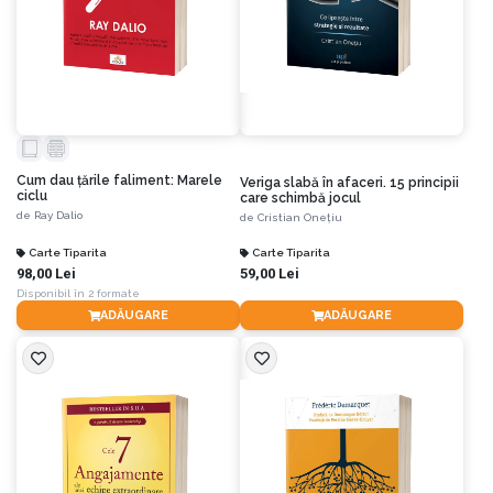
Cum dau țările faliment: Marele
Veriga slabă în afaceri. 15 principii
ciclu
care schimbă jocul
de
Ray Dalio
de
Cristian Onețiu
Carte Tiparita
Carte Tiparita
98,00 Lei
59,00 Lei
Disponibil în 2 formate
ADĂUGARE
ADĂUGARE