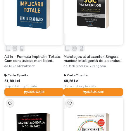
All In – Formula Implicării Totale:
Marele joc al afacerilor: Singura
Cum construiesc marii lideri
manieră inteligentă de a conduce
echipe de neoprit
o companie
de
Mike Michalowicz
de
Jack Stack,
Bo Burlingham
Carte Tiparita
Carte Tiparita
51,80 Lei
60,26 Lei
Disponibil în 3 formate
Disponibil în 3 formate
ADĂUGARE
ADĂUGARE