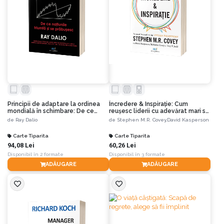
Principii de adaptare la ordinea
Încredere & Inspirație: Cum
mondială în schimbare: De ce
reușesc liderii cu adevărat mari să
națiunile triumfă și se prăbușesc
descopere măreția în semenii lor
de
Ray Dalio
de
Stephen M.R. Covey,
David Kasperson
Carte Tiparita
Carte Tiparita
94,08 Lei
60,26 Lei
Disponibil în 2 formate
Disponibil în 3 formate
ADĂUGARE
ADĂUGARE