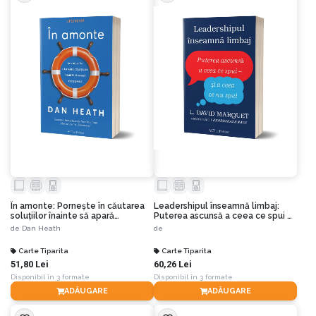
În amonte: Pornește în căutarea
Leadershipul înseamnă limbaj:
soluțiilor înainte să apară
Puterea ascunsă a ceea ce spui –
problemele
și a ceea ce nu spui
de
Dan Heath
de
Carte Tiparita
Carte Tiparita
51,80 Lei
60,26 Lei
Disponibil în 3 formate
Disponibil în 3 formate
ADĂUGARE
ADĂUGARE