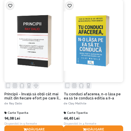
Principii - Învață să obții cât mai
Tu conduci afacerea, n-o lăsa pe
mult din fiecare efort pe care îl
ea să te conducă editia a II-a
depui!
de
Ray Dalio
de
Clay Mathile
Carte Tiparita
Carte Tiparita
94,08 Lei
44,40 Lei
Disponibil în 5 formate
Disponibil în 4 formate
ADĂUGARE
ADĂUGARE