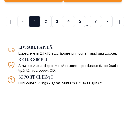
|<
<
1
2
3
4
5
7
>
>|
...
LIVRARE RAPIDĂ
Expediere în 24-48h lucrătoare prin curier rapid sau Locker.
RETUR SIMPLU
Ai 14 de zile la dispoziție să returnezi produsele fizice (carte
tipărită, audiobook CD).
SUPORT CLIENȚI
Luni-Vineri: 08:30 - 17:00. Suntem aici să te ajutăm.