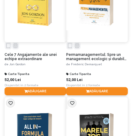
Cele 7 Angajamente ale unei
Permamanagementul: Spre un
echipe extraordinare
management ecologic și durabil
al actorilor și al organizațiilor
de
Jon Gordon
de
Frédéric Demarquet
Carte Tiparita
Carte Tiparita
52,00 Lei
52,00 Lei
Disponibil în 2 formate
Disponibil în 2 formate
ADĂUGARE
ADĂUGARE