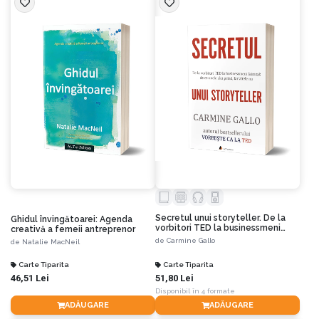
Secretul unui storyteller. De la
Ghidul învingătoarei: Agenda
vorbitori TED la businessmeni
creativă a femeii antreprenor
faimoși: de ce unele idei prind, iar
de
Carmine Gallo
de
Natalie MacNeil
altele nu
Carte Tiparita
Carte Tiparita
46,51 Lei
51,80 Lei
Disponibil în 4 formate
ADĂUGARE
ADĂUGARE