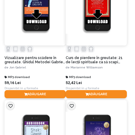
Vizualizare pentru scădere în
Curs de pierdere în greutate: 21
greutate. Ghidul Metodei Gabriel
de lecţii spirituale ca să scapi
de folosire a minţii pentru
pentru totdeauna de kilogramele
de
Jon Gabriel
de
Marianne Williamson
transformarea totală a corpului
în plus
tău
MP3 download
MP3 download
59,16 Lei
52,42 Lei
Disponibil în 4 formate
Disponibil în 4 formate
ADĂUGARE
ADĂUGARE