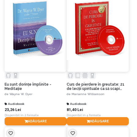
Eu sunt dorinţe împlinite -
Curs de pierdere în greutate: 21
Meditaţie
de lecţii spirituale ca să scapi
pentru totdeauna de kilogramele
de
Wayne W. Dyer
de
Marianne Williamson
în plus
Audiobook
Audiobook
23,26 Lei
81,40 Lei
Disponibil în 2 formate
Disponibil în 4 formate
ADĂUGARE
ADĂUGARE