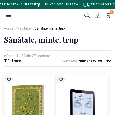
DIGITALĂ INSTANTĂ
PLATĂ SECURIZATĂ
TRANSPORT GRATUI
0
Acasă
Meditație
Sănătate, minte, trup
Sănătate, minte, trup
Afișare 1 - 24 din 27 produse
Filtrare
Sortează:
Număr review-uri