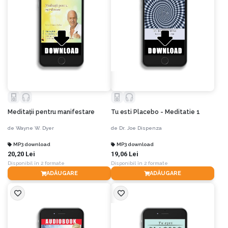
Meditaţii pentru manifestare
Tu esti Placebo - Meditatie 1
de
Wayne W. Dyer
de
Dr. Joe Dispenza
MP3 download
MP3 download
20,20 Lei
19,06 Lei
Disponibil în 2 formate
Disponibil în 2 formate
ADĂUGARE
ADĂUGARE