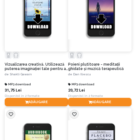
Vizualizarea creativă. Utilizează
Poieni plutitoare - meditaţii
puterea imaginaţiei tale pentru a
ghidate şi muzică terapeutică
crea ceea ce-ţi doreşti în viaţă
de
Shakti Gawain
de
Dan Iliescu
MP3 download
MP3 download
31,75 Lei
20,72 Lei
Disponibil în 2 formate
Disponibil în 2 formate
ADĂUGARE
ADĂUGARE