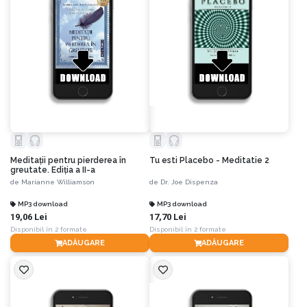
Meditaţii pentru pierderea în
Tu esti Placebo - Meditatie 2
greutate. Ediția a II-a
de
Marianne Williamson
de
Dr. Joe Dispenza
MP3 download
MP3 download
19,06 Lei
17,70 Lei
Disponibil în 2 formate
Disponibil în 2 formate
ADĂUGARE
ADĂUGARE