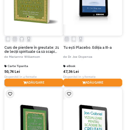
Curs de pierdere în greutate: 21
Tu eşti Placebo. Ediția a III-a
de lecţii spirituale ca să scapi
pentru totdeauna de kilogramele
de
Marianne Williamson
de
Dr. Joe Dispenza
în plus - Editia a III-a
Carte Tiparita
eBook
50,74 Lei
47,36 Lei
Disponibil în 4 formate
Disponibil în 3 formate
ADĂUGARE
ADĂUGARE