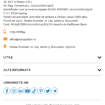
SC ACT si Politon S.R.L
Nr. Reg. Comertului: J2012006007406
Identificator unic la nivel european (EUID): ROONRC.J2012006007406
C.U.I: RO30244244
Obiect de activitate: Activităţi de editare a cărţilor, clasa CAEN 5811
Punct de lucru: Strada Inclinata, nr. 129, sector 5, Bucuresti
Cont: RO05RZBR0000060030672770 deschis la Raiffeisen Bank
0751066694
office@actsipoliton.ro
Strada Înclinată, nr. 129, sector 5, București, 050202
UTILE
ALTE INFORMATII
URMARESTE-NE