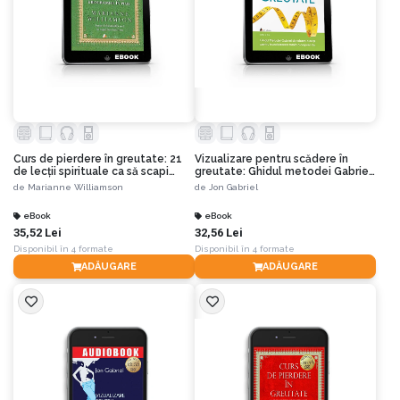
Curs de pierdere în greutate: 21
Vizualizare pentru scădere în
de lecţii spirituale ca să scapi
greutate: Ghidul metodei Gabriel
pentru totdeauna de kilogramele
de folosire a minţii pentru
de
Marianne Williamson
de
Jon Gabriel
în plus. Ediția a III-a
transformarea totală a corpului
tău. Ediția a II-a
eBook
eBook
35,52 Lei
32,56 Lei
Disponibil în 4 formate
Disponibil în 4 formate
ADĂUGARE
ADĂUGARE