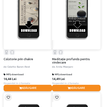
Călătorie prin chakre
Meditaţie profundă pentru
vindecare
de
Colette Baron-Reid
de
Anita Moorjani
MP3 download
MP3 download
16,44 Lei
14,49 Lei
Disponibil în 2 formate
Disponibil în 2 formate
ADĂUGARE
ADĂUGARE