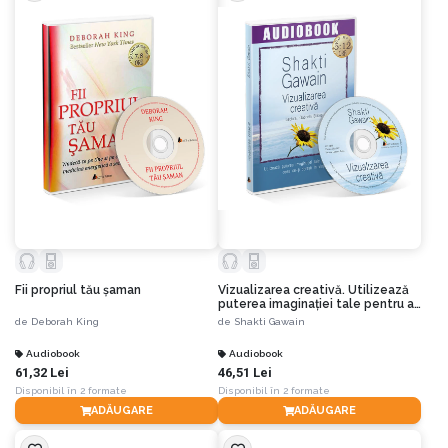
Fii propriul tău şaman
Vizualizarea creativă. Utilizează
puterea imaginaţiei tale pentru a
crea ceea ce-ţi doreşti în viaţă
de
Deborah King
de
Shakti Gawain
Audiobook
Audiobook
61,32 Lei
46,51 Lei
Disponibil în 2 formate
Disponibil în 2 formate
ADĂUGARE
ADĂUGARE