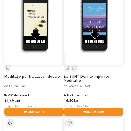
Meditaţie pentru autovindecare
EU SUNT Dorinţe împlinite -
Meditatie
de
Louise Hay
de
Wayne W. Dyer
MP3 download
MP3 download
14,49 Lei
14,49 Lei
Disponibil în 1 formate
Disponibil în 2 formate
ADĂUGARE
ADĂUGARE