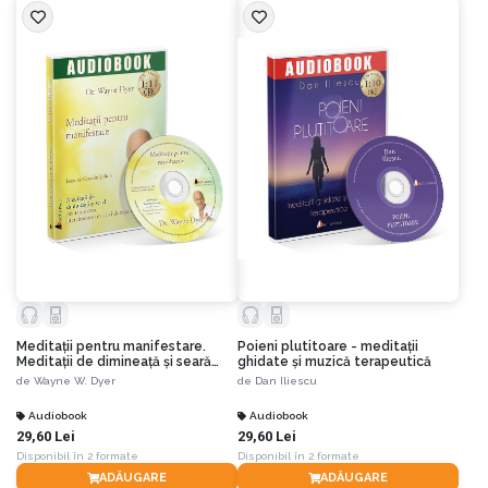
Meditaţii pentru manifestare.
Poieni plutitoare - meditaţii
Meditaţii de dimineaţă şi seară
ghidate şi muzică terapeutică
pentru a crea literalmente tot
de
Wayne W. Dyer
de
Dan Iliescu
ce-ţi doreşte inima
Audiobook
Audiobook
29,60 Lei
29,60 Lei
Disponibil în 2 formate
Disponibil în 2 formate
ADĂUGARE
ADĂUGARE