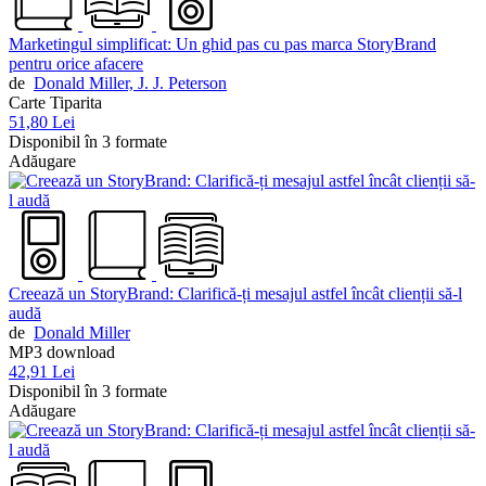
Marketingul simplificat: Un ghid pas cu pas marca StoryBrand
pentru orice afacere
de
Donald Miller,
J. J. Peterson
Carte Tiparita
51,80 Lei
Disponibil în 3 formate
Adăugare
Creează un StoryBrand: Clarifică-ți mesajul astfel încât clienții să-l
audă
de
Donald Miller
MP3 download
42,91 Lei
Disponibil în 3 formate
Adăugare