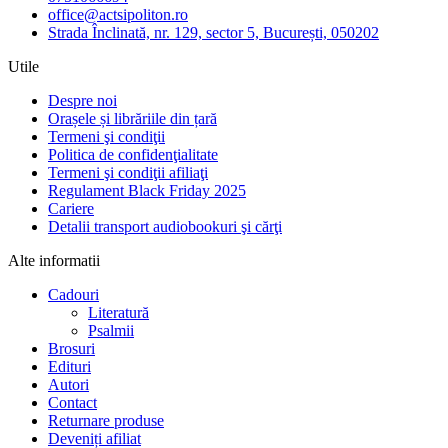
office@actsipoliton.ro
Strada Înclinată, nr. 129, sector 5, București, 050202
Utile
Despre noi
Orașele și librăriile din țară
Termeni şi condiţii
Politica de confidenţialitate
Termeni şi condiţii afiliaţi
Regulament Black Friday 2025
Cariere
Detalii transport audiobookuri şi cărţi
Alte informatii
Cadouri
Literatură
Psalmii
Brosuri
Edituri
Autori
Contact
Returnare produse
Deveniți afiliat