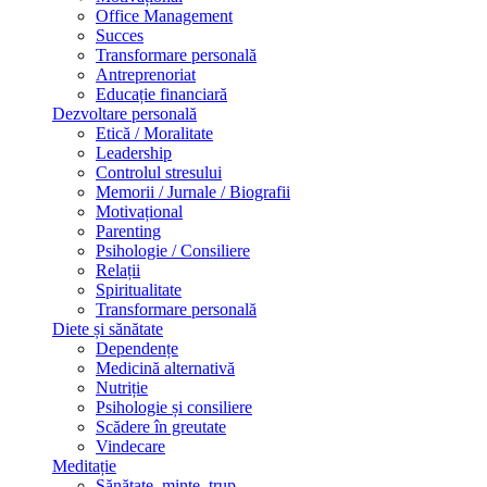
Office Management
Succes
Transformare personală
Antreprenoriat
Educație financiară
Dezvoltare personală
Etică / Moralitate
Leadership
Controlul stresului
Memorii / Jurnale / Biografii
Motivațional
Parenting
Psihologie / Consiliere
Relații
Spiritualitate
Transformare personală
Diete și sănătate
Dependențe
Medicină alternativă
Nutriție
Psihologie și consiliere
Scădere în greutate
Vindecare
Meditație
Sănătate, minte, trup