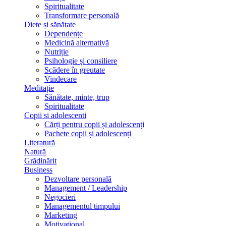
Spiritualitate
Transformare personală
Diete și sănătate
Dependențe
Medicină alternativă
Nutriție
Psihologie și consiliere
Scădere în greutate
Vindecare
Meditație
Sănătate, minte, trup
Spiritualitate
Copii si adolescenti
Cărți pentru copii și adolescenți
Pachete copii și adolescenți
Literatură
Natură
Grădinărit
Business
Dezvoltare personală
Management / Leadership
Negocieri
Managementul timpului
Marketing
Motivațional