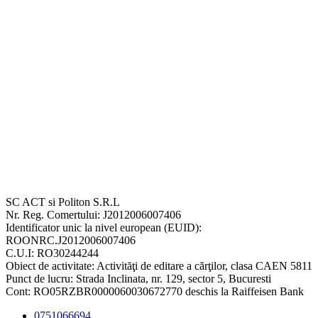
SC ACT si Politon S.R.L
Nr. Reg. Comertului: J2012006007406
Identificator unic la nivel european (EUID):
ROONRC.J2012006007406
C.U.I: RO30244244
Obiect de activitate: Activităţi de editare a cărţilor, clasa CAEN 5811
Punct de lucru: Strada Inclinata, nr. 129, sector 5, Bucuresti
Cont: RO05RZBR0000060030672770 deschis la Raiffeisen Bank
0751066694