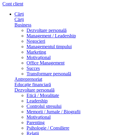
Cont client
Cărți
Cărți
Business
Dezvoltare personală
Management / Leadership
Negocieri
Managementul timpului
Marketing
Motivațional
Office Management
Succes
Transformare personală
Antreprenoriat
Educație financiară
Dezvoltare personală
Etică / Moralitate
Leadership
Controlul stresului
Memorii / Jurnale / Biografii
Motivațional
Parenting
Psihologie / Consiliere
Relații