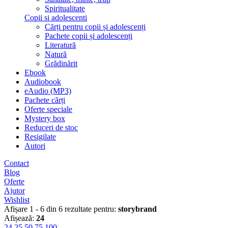
Spiritualitate
Copii si adolescenti
Cărți pentru copii și adolescenți
Pachete copii și adolescenți
Literatură
Natură
Grădinărit
Ebook
Audiobook
eAudio (MP3)
Pachete cărți
Oferte speciale
Mystery box
Reduceri de stoc
Resigilate
Autori
Contact
Blog
Oferte
Ajutor
Wishlist
Afișare 1 - 6 din 6 rezultate pentru:
storybrand
Afișează:
24
24
25
50
75
100