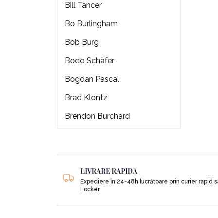
Bill Tancer
Bo Burlingham
Bob Burg
Bodo Schäfer
Bogdan Pascal
Brad Klontz
Brendon Burchard
Brian J Robertson
Brian Tracy
LIVRARE RAPIDĂ
Bryan Hubbard
Expediere în 24-48h lucrătoare prin curier rapid 
Buckminster Fuller
Locker.
Burton Malkiel