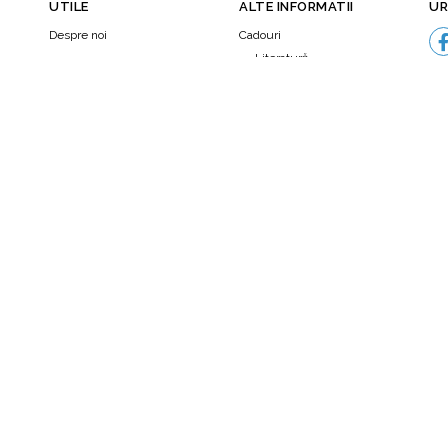
UTILE
ALTE INFORMATII
UR
Despre noi
Cadouri
Literatură
Orașele și librăriile din țară
Psalmii
Termeni şi condiţii
Brosuri
Politica de confidenţialitate
Edituri
Termeni şi condiţii afiliaţi
Autori
N
Regulament Black Friday
Contact
2025
Returnare produse
Cariere
Deveniți afiliat
Detalii transport
audiobookuri şi cărţi
ANPC
Platforma SOL