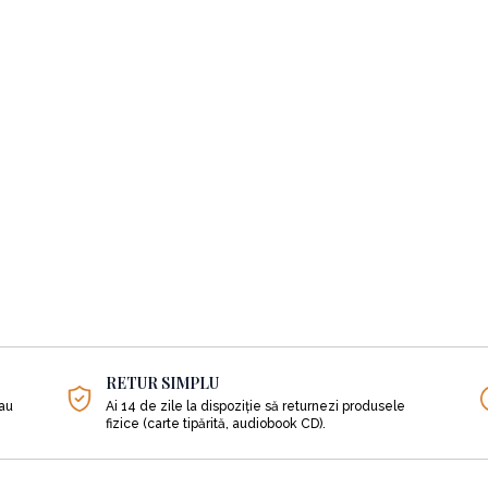
RETUR SIMPLU
sau
Ai 14 de zile la dispoziție să returnezi produsele
fizice (carte tipărită, audiobook CD).