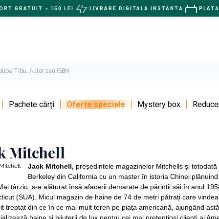
RT GRATUIT ≥ 150 LEI
LIVRARE DIGITALĂ INSTANTĂ
PLATĂ
Pachete cărți
Oferte speciale
Mystery box
Reducer
k Mitchell
Jack Mitchell,
președintele magazinelor Mitchells și totodată u
Berkeley din California cu un master în istoria Chinei plănuind 
Mai târziu, s-a alăturat însă afacerii demarate de părinții săi în anul 1
icut (SUA). Micul magazin de haine de 74 de metri pătrați care vindea
it treptat din ce în ce mai mult teren pe piața americană, ajungând astă
alizează haine și bijuterii de lux pentru cei mai pretențioși clienți ai Amer