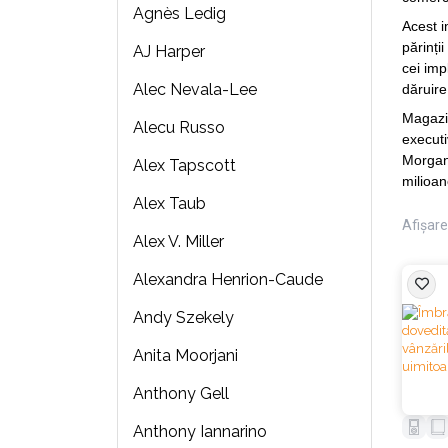
Agnès Ledig
Acest i
părinți
AJ Harper
cei imp
Alec Nevala-Lee
dăruire 
Magazin
Alecu Russo
executi
Morgan 
Alex Tapscott
milioan
Alex Taub
Afișare 
Alex V. Miller
Alexandra Henrion-Caude
Andy Szekely
Anita Moorjani
Anthony Gell
Anthony Iannarino