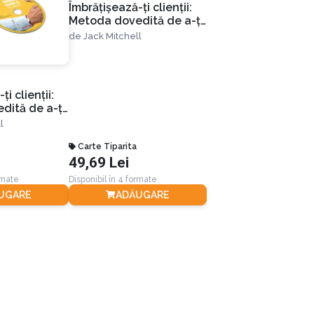
Îmbrățișează-ți clienții:
Metoda dovedită de a-ți
personaliza vânzările și
de
Jack Mitchell
a obține rezultate
uimitoare
i clienții:
dită de a-ți
vânzările și
l
ultate
Carte Tiparita
49,69 Lei
rmate
Disponibil în 4 formate
UGARE
ADĂUGARE