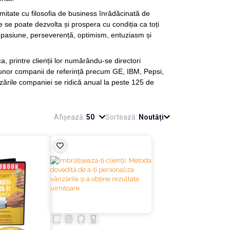
mitate cu filosofia de business înrădăcinată de
re se poate dezvolta și prospera cu condiția ca toți
e pasiune, perseverență, optimism, entuziasm și
, printre clienții lor numărându-se directori
 ai unor companii de referință precum GE, IBM, Pepsi,
ările companiei se ridică anual la peste 125 de
Afișează:
50
Sortează:
Noutăți