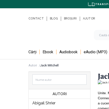
TRANSPO
CONTACT
BLOG
BROȘURI
AJUTOR
Cărți
Ebook
Audiobook
eAudio (MP3)
Autori
Jack Mitchell
Jac
Unite. 
AUTORI
Connect
Abigail Shrier
a cucer
comerci