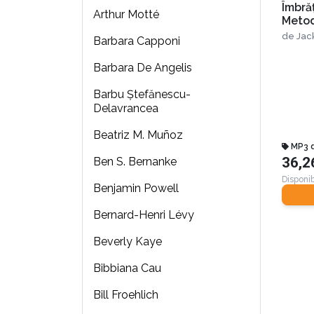
Îmbrăț
Arthur Motté
Metod
person
de
Jac
Barbara Capponi
a obț
uimit
Barbara De Angelis
Barbu Ştefănescu-
Delavrancea
Beatriz M. Muñoz
MP3 
36,2
Ben S. Bernanke
Disponib
Benjamin Powell
Bernard-Henri Lévy
Beverly Kaye
Bibbiana Cau
Bill Froehlich