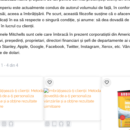
mperiu este actualmente condus de autorul volumului de față, în confor
i săi, aceea a îmbrățișării. Pe scurt, această filozofie susține că o aface
licați în ea să respecte o singură condiție, și anume: să dea dovadă d
în lucrul cu clienții.
ele Mitchells sunt cele care îmbracă în prezent corporatiștii din America
vi, președinți, proprietari, directori financiari și șefi de departamente
Stanley, Apple, Google, Facebook, Twitter, Instagram, Xerox, etc. Vânz
e de dolari.
1 - 4 din 4