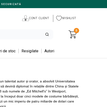
 SECURIZATĂ
CONT CLIENT
WISHLIST
0
i de stoc
Resigilate
Autori
n talentat autor și orator, a absolvit Universitatea
să devină diplomat în relațiile dintre China și Statele
958 sub numele de „Ed Mitchell's” în Westport,
 la început doar cinci modele de costume bărbătești,
zi un mic imperiu de patru miliarde de dolari care
icii.