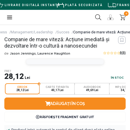
LIVRARE DIGITALĂ INSTANTĂ
PLATĂ SECURIZATĂ
TRANSP
0
ness
Management/Leadership
Succes
Companie de mare viteză: Acțiune 
Companie de mare viteză: Acțiune imediată și
dezvoltare într-o cultură a nanosecundei
0
(0)
de
Jason Jennings,
Laurence Haughton
PREȚ
28,12
Lei
ÎN STOC
EBOOK
CARTE TIPARITA
AUDIOBOOK
MP3 DOW
28,12 Lei
40,17 Lei
49,69 Lei
34,78 
ADĂUGAȚI ÎN COȘ
RĂSFOIEȘTE FRAGMENT GRATUIT