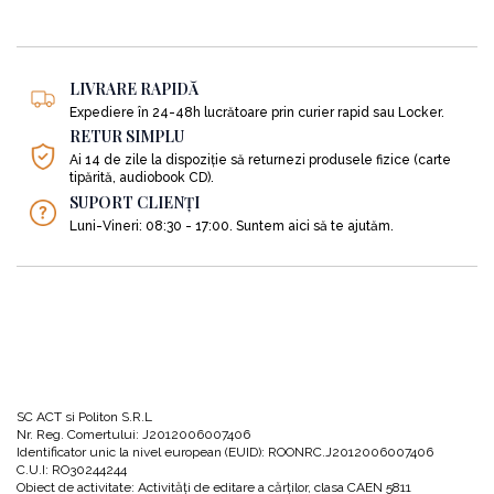
− să îi mobilizeze pe cei 70% dintre angajați care spun că nu se
simt implicați activ în afacere să-și facă partea de treabă ce le
revine;
LIVRARE RAPIDĂ
− să le permită oamenilor să-și recunoască greșelile, în loc să le
Expediere în 24-48h lucrătoare prin curier rapid sau Locker.
ascundă sub preș;
RETUR SIMPLU
Ai 14 de zile la dispoziție să returnezi produsele fizice (carte
tipărită, audiobook CD).
− să îi încurajeze pe oameni să improvizeze, în loc să aștepte
SUPORT CLIENȚI
indicații de la superiori;
Luni-Vineri: 08:30 - 17:00. Suntem aici să te ajutăm.
− să reducă rezistența la ideile noi;
− să obțină mai multă coordonare și cooperare între funcții și
titluri;
− să ocupe posturile vacante cu oameni cărora le place să fie
SC ACT si Politon S.R.L
rapizi;
Nr. Reg. Comertului: J2012006007406
Identificator unic la nivel european (EUID): ROONRC.J2012006007406
C.U.I: RO30244244
Obiect de activitate: Activităţi de editare a cărţilor, clasa CAEN 5811
− să rezolve simultan toate problemele nou apărute.