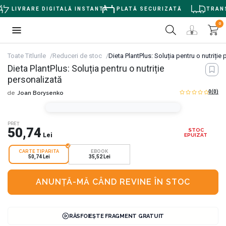
LIVRARE DIGITALĂ INSTANTĂ
PLATĂ SECURIZATĂ
TRANSP
0
Toate Titlurile
Reduceri de stoc
Dieta PlantPlus: Soluția pentru o nutriție
Dieta PlantPlus: Soluția pentru o nutriție
personalizată
0
(0)
de
Joan Borysenko
PREȚ
50,74
STOC
Lei
EPUIZAT
CARTE TIPARITA
EBOOK
50,74 Lei
35,52 Lei
ANUNȚĂ-MĂ CÂND REVINE ÎN STOC
RĂSFOIEȘTE FRAGMENT GRATUIT