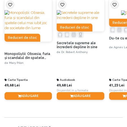
PlantPlus, starea de sănătate a celor doi s-a îmbunătățit considerabil.
Prin urmare, aici vei găsi informații științifice despre alimente și metabolosim
care îți vor răspunde la întrebări precum:
Reduceri
Reduceri de stoc
•
Cum îți poți da seama dacă ești rezistent sau sensibil la carbohidrați?
Reduceri de stoc
Du-te cu e
Secretele supreme ale
încrederii depline în sine
de
Agnès Le
•
De ce este important să mănânci grăsimi sănătoase?
de
Dr. Robert Anthony
Monopoliștii: Obsesia, furia
și scandalul din spatele
celui mai iubit joc de
de
Mary Pilon
societate din lume
•
De ce sunt unele grăsimi nesănătoase?
Carte Tiparita
Audiobook
Carte Tipa
•
Cum putem face diferența între studiile științifice valoroase și cele fără
49,68 Lei
49,68 Lei
41,23 Lei
valoare?
Disponibil în 4 formate
Disponibil în
ADĂUGARE
ADĂUGARE
Sfaturile autoarei te vor ajuta să îți îmbunătățești funcționarea celulelor,
țesuturilor și organelor și să îți rezolvi sau să îți îmbunătățești probleme
cronice de sănătate, de la diabet la hipertensiune și de la obezitate la
sindromul metabolic.