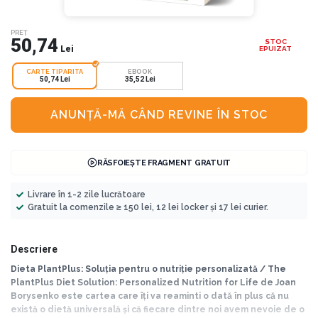
PREȚ
50,74
STOC
Lei
EPUIZAT
CARTE TIPARITA
EBOOK
50,74 Lei
35,52 Lei
ANUNȚĂ-MĂ CÂND REVINE ÎN STOC
RĂSFOIEȘTE FRAGMENT GRATUIT
Livrare în 1-2 zile lucrătoare
Gratuit la comenzile ≥ 150 lei, 12 lei locker și 17 lei curier.
Descriere
Dieta PlantPlus: Soluția pentru o nutriție personalizată / The
PlantPlus Diet Solution: Personalized Nutrition for Life de Joan
Borysenko este cartea care îți va reaminti o dată în plus că nu
există o dietă universală și că fiecare dintre noi avem nevoie de o