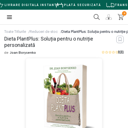
LIVRARE DIGITALĂ INSTANTĂ
PLATĂ SECURIZATĂ
TRANSPO
0
Toate Titlurile
Reduceri de stoc
Dieta PlantPlus: Soluția pentru o nutriție
Dieta PlantPlus: Soluția pentru o nutriție
personalizată
0
(0)
de
Joan Borysenko