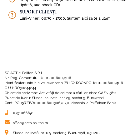
tipărită, audiobook CD).
SUPORT CLIENȚI
Luni-Vineri: 08:30 - 17:00. Suntem aici să te ajutăm.
SC ACT si Politon S.R.L
Nr. Reg. Comertului: J2012006007406
Identificator unic la nivel european (EUID): ROONRC.J2012006007406
C.U.I: RO30244244
Obiect de activitate: Activităţi de editare a cărţilor, clasa CAEN 5811
Punct de lucru: Strada Inclinata, nr. 129, sector 5, Bucuresti
Cont: RO05RZBR0000060030672770 deschis la Raiffeisen Bank
0751066694
office@actsipoliton.ro
Strada Înclinată, nr. 129, sector 5, București, 050202