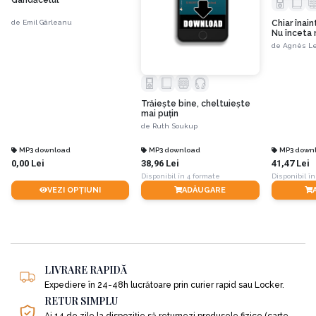
Georgia, unde a absolvit cu
magna cum laude
. Acum este şi un
binecunoscut autor de cărţi motivaţionale şi de dezvoltare personală.
de
Emil Gârleanu
Chiar înain
Nu înceta 
în fericire!
de
Agnès Le
Trăieşte bine, cheltuieşte
mai puţin
de
Ruth Soukup
MP3 download
MP3 download
MP3 down
0,00 Lei
38,96 Lei
41,47 Lei
Disponibil în 4 formate
Disponibil în
VEZI OPȚIUNI
ADĂUGARE
LIVRARE RAPIDĂ
Expediere în 24-48h lucrătoare prin curier rapid sau Locker.
RETUR SIMPLU
Ai 14 de zile la dispoziție să returnezi produsele fizice (carte