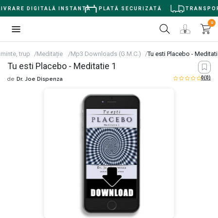
VRARE DIGITALĂ INSTANTĂ
PLATĂ SECURIZATĂ
TRANSPORT 
0
 minte, trup
Meditație
Mp3 Downloads (G.M.C.)
Tu esti Placebo - Meditati
Tu esti Placebo - Meditatie 1
0
(0)
de
Dr. Joe Dispenza