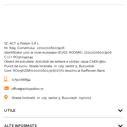
SC ACT si Politon S.R.L
Nr. Reg. Comertului: J2012006007406
Identificator unic la nivel european (EUID): ROONRC.J2012006007406
C.U.I: RO30244244
Obiect de activitate: Activităţi de editare a cărţilor, clasa CAEN 5811
Punct de lucru: Strada Inclinata, nr. 129, sector 5, Bucuresti
Cont: RO05RZBR0000060030672770 deschis la Raiffeisen Bank
0751066694
office@actsipoliton.ro
Strada Înclinată, nr. 129, sector 5, București, 050202
UTILE
ALTE INFORMATII