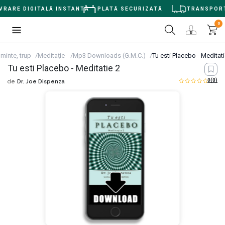
RARE DIGITALĂ INSTANTĂ
PLATĂ SECURIZATĂ
TRANSPORT G
0
 minte, trup
Meditație
Mp3 Downloads (G.M.C.)
Tu esti Placebo - Meditati
Tu esti Placebo - Meditatie 2
0
(0)
de
Dr. Joe Dispenza