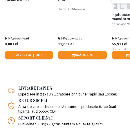
de
Gib I. Mihăescu
Înțelepciu
maestru m
adevărurile
de
Wayne W.
de zi cu zi
MP3 download
MP3 download
MP3 down
0,00 Lei
11,56 Lei
55,97 Lei
Disponibil în
VEZI OPȚIUNI
ADĂUGARE
LIVRARE RAPIDĂ
Expediere în 24-48h lucrătoare prin curier rapid sau Locker.
RETUR SIMPLU
Ai 14 de zile la dispoziție să returnezi produsele fizice (carte
tipărită, audiobook CD).
SUPORT CLIENȚI
Luni-Vineri: 08:30 - 17:00. Suntem aici să te ajutăm.