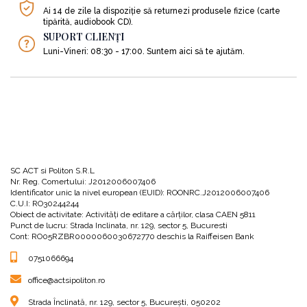
celei de-a doua credinţe sau percepţii, va necesita să repetați procesul.
Ai 14 de zile la dispoziție să returnezi produsele fizice (carte
Citiți mai multe informații despre actorul Cosmin Șofron
tipărită, audiobook CD).
SUPORT CLIENȚI
Luni-Vineri: 08:30 - 17:00. Suntem aici să te ajutăm.
SC ACT si Politon S.R.L
Nr. Reg. Comertului: J2012006007406
Identificator unic la nivel european (EUID): ROONRC.J2012006007406
C.U.I: RO30244244
Obiect de activitate: Activităţi de editare a cărţilor, clasa CAEN 5811
Punct de lucru: Strada Inclinata, nr. 129, sector 5, Bucuresti
Cont: RO05RZBR0000060030672770 deschis la Raiffeisen Bank
0751066694
office@actsipoliton.ro
Strada Înclinată, nr. 129, sector 5, București, 050202