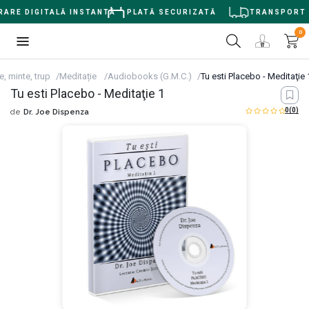
ARE DIGITALĂ INSTANTĂ
PLATĂ SECURIZATĂ
TRANSPORT GR
0
, minte, trup
Meditație
Audiobooks (G.M.C.)
Tu esti Placebo - Meditaţie 
Tu esti Placebo - Meditaţie 1
0
(0)
de
Dr. Joe Dispenza