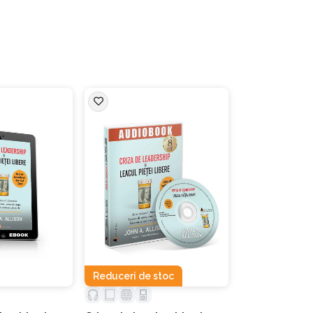
mai profunde perspective din istoria omenirii.”
dează pentru a fi un lider mai bun, al unor oameni mai fericiți
oți face asta? Urmând acești 5 pași:
tă de o posibilă evoluție a organizației (o posibilă evoluție a t
e s-ar întâmpla când organizația și-ar atinge scopul sau
 organizația devine ce și-ar dori să fie, ea va avea aces
ru organizație (o misiune personală).
 este scopul. Ca ființe umane, noi suntem entități orien
Reduceri de stoc
enii au nevoie să simtă că au un scop. Organizațiile (co
 sunt pur și simplu grupuri de ființe umane individuale. 