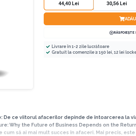
44,40 Lei
30,56 Lei
ADĂU
RĂSFOIEȘTE
Livrare în 1-2 zile lucrătoare
Gratuit la comenzile ≥ 150 lei, 12 lei locker
e: De ce viitorul afacerilor depinde de întoarcerea la via
re: Why the Future of Business Depends on the Return t
 cum să ai mai mult succes în afaceri. Mai precis, est