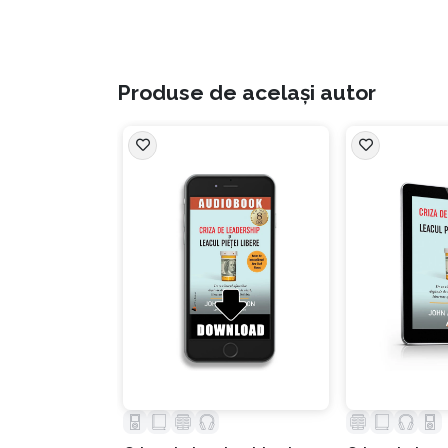
căutarea fericirii” este una dintre cele 
Așadar, în volumul de față John Allison te ghi
Produse de același autor
alcătui astfel o societate mai fericită. Cum p
1.
Creează și/sau comunică o viziune
lega
„Viziunea este o conceptualizare a ceea c
deveni când îți atingi scopul. Atunci când
2.
Dezvoltă și/sau comunică un scop
pent
„Principiul organizator al acțiunii umane
trebuie să știm încotro ne îndreptăm. Oam
civice, universitățile și așa mai departe)