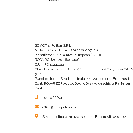
În această parte autorul abordează și exempli
•
Ce sunt valorile
și de ce sunt ele importante
SC ACT si Politon S.R.L
Nr. Reg. Comertului: J2012006007406
•
Ce înseamnă să fii un individ
realist
, acorat 
Identificator unic la nivel european (EUID):
ROONRC.J2012006007406
C.U.I: RO30244244
Obiect de activitate: Activităţi de editare a cărţilor, clasa CAE
•
Care este
rolul rațiunii
în atingerea succesul
5811
Punct de lucru: Strada Inclinata, nr. 129, sector 5, Bucuresti
Cont: RO05RZBR0000060030672770 deschis la Raiffeisen
Bank
•
Ce înseamnă
gândirea independentă
și c
0751066694
umană.
office@actsipoliton.ro
Strada Înclinată, nr. 129, sector 5, București, 050202
•
Ce este
productivitatea
indivizilor și cum 
ar trebui să te uiți dacă nu ești mulțumit de p