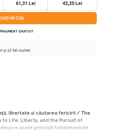
61,31 Lei
42,20 Lei
GAȚI ÎN COȘ
 FRAGMENT GRATUIT
 și 17 lei curier.
ță, libertate și căutarea fericirii / The
o Life, Liberty, and the Pursuit of
e despre acele principii fundamentale