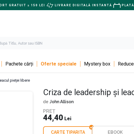
RT GRATUIT ≥ 150 LEI
LIVRARE DIGITALĂ INSTANTĂ
PLATĂ
Pachete cărți
Oferte speciale
Mystery box
Reducer
eacul pieţei libere
Criza de leadership şi leac
de
John Allison
PREȚ
44,40
Lei
CARTE TIPARITA
EBOOK