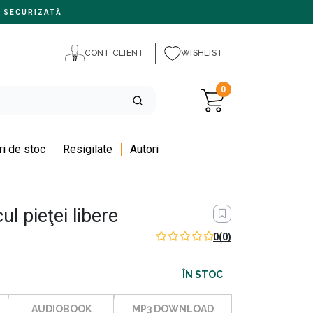
 SECURIZATĂ
CONT CLIENT
WISHLIST
0
i de stoc
Resigilate
Autori
ul pieţei libere
0
(0)
ÎN STOC
AUDIOBOOK
MP3 DOWNLOAD