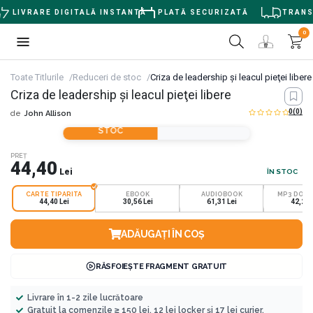
LIVRARE DIGITALĂ INSTANTĂ
PLATĂ SECURIZATĂ
TRANSP
0
Toate Titlurile
Reduceri de stoc
Criza de leadership şi leacul pieţei libere
Criza de leadership şi leacul pieţei libere
0
(0)
de
John Allison
REDUCERI DE
STOC
PREȚ
44,40
Lei
ÎN STOC
CARTE TIPARITA
EBOOK
AUDIOBOOK
MP3 DOW
44,40 Lei
30,56 Lei
61,31 Lei
42,20 
ADĂUGAȚI ÎN COȘ
RĂSFOIEȘTE FRAGMENT GRATUIT
Livrare în 1-2 zile lucrătoare
Gratuit la comenzile ≥ 150 lei, 12 lei locker și 17 lei curier.