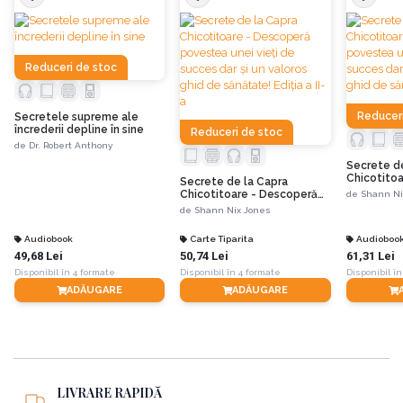
1.
Creează și/sau comunică o viziune
legată de o posibilă evoluție a
organizației (o posibilă evoluție a ta).
Reduceri de stoc
„Viziunea este o conceptualizare a ceea ce s-ar întâmpla când
Reduceri
Secretele supreme ale
organizația și-ar atinge scopul sau, la nivel individual, a ceea ce
încrederii depline în sine
Reduceri de stoc
vei deveni când îți atingi scopul. Atunci când organizația devine
de
Dr. Robert Anthony
ce și-ar dori să fie, ea va avea aceste atribute.”
Secrete de
Chicotito
Secrete de la Capra
povestea u
Chicotitoare - Descoperă
de
Shann Ni
succes dar
2.
Dezvoltă și/sau comunică un scop
povestea unei vieți de
pentru organizație (o misiune
de
Shann Nix Jones
ghid de să
succes dar și un valoros
personală).
ghid de sănătate! Ediția a II-
Audiobook
Carte Tiparita
Audioboo
a
49,68 Lei
50,74 Lei
61,31 Lei
„Principiul organizator al acțiunii umane este scopul. Ca ființe
Disponibil în 4 formate
Disponibil în 4 formate
Disponibil în
umane, noi suntem entități orientate spre un scop. Pentru a
ADĂUGARE
ADĂUGARE
ajunge acolo, trebuie să știm încotro ne îndreptăm. Oamenii au
nevoie să simtă că au un scop. Organizațiile (companiile, bisericile,
organizațiile civice, universitățile și așa mai departe) sunt pur și
simplu grupuri de ființe umane individuale. Pentru ca organizația
să aibă succes, oamenii din cadrul organizației trebuie să-și
LIVRARE RAPIDĂ
însușească scopul/misiunea organizației.”