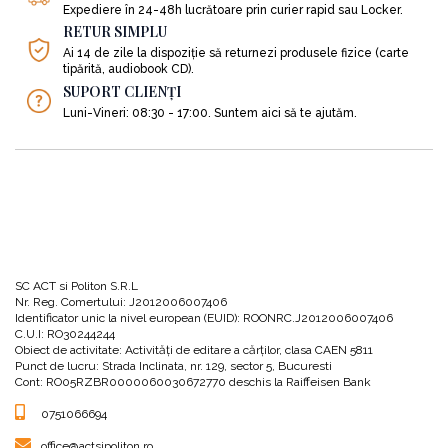
Expediere în 24-48h lucrătoare prin curier rapid sau Locker.
RETUR SIMPLU
3.
Înțelege valorile fundamentale
care sunt necesare pentru
Ai 14 de zile la dispoziție să returnezi produsele fizice (carte
prosperitatea omului în timp ce trăiesc și comunică aceste valori.
tipărită, audiobook CD).
SUPORT CLIENȚI
Luni-Vineri: 08:30 - 17:00. Suntem aici să te ajutăm.
„Foarte puțini oameni și-au pus lor înșiși întrebarea fundamentală:
care este scopul valorilor? Ele ne oferă principii care, odată ce le
urmăm, ne îmbunătățesc probabilitatea de a rămâne în viață, de a
avea succes și, în cele din urmă, de a fi fericiți. Astfel că un set
adecvat de valori este condiția pentru a dobândi succesul și
fericirea.”
4.
Dezvoltă o strategie
pentru a transforma viziunea și scopul în realitate,
în concordanță cu valorile.
SC ACT si Politon S.R.L
Nr. Reg. Comertului: J2012006007406
Identificator unic la nivel european (EUID): ROONRC.J2012006007406
C.U.I: RO30244244
„S-au scris mii de cărți pe tema strategiei. Obiectivul meu în acest
Obiect de activitate: Activităţi de editare a cărţilor, clasa CAEN 5811
capitol nu este să acopăr acest subiect pe larg, ci mai curând să
Punct de lucru: Strada Inclinata, nr. 129, sector 5, Bucuresti
prezint integrarea viziunii, a scopului și a valorilor cu strategia
Cont: RO05RZBR0000060030672770 deschis la Raiffeisen Bank
utilizând exemplul BB&T în paralel cu conectarea la strategiile
personale și strategiile organizaționale pentru liderii de succes.”
0751066694
office@actsipoliton.ro