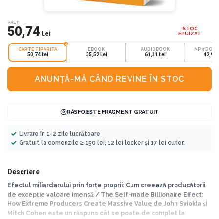
PREȚ
50,74
STOC
Lei
EPUIZAT
CARTE TIPARITA
EBOOK
AUDIOBOOK
MP3 DOW
50,74 Lei
35,52 Lei
61,31 Lei
42,92 
ANUNȚĂ-MĂ CÂND REVINE ÎN STOC
RĂSFOIEȘTE FRAGMENT GRATUIT
Livrare în 1-2 zile lucrătoare
Gratuit la comenzile ≥ 150 lei, 12 lei locker și 17 lei curier.
Descriere
Efectul miliardarului prin forțe proprii: Cum creează producătorii
de excepție valoare imensă / The Self-made Billionaire Effect:
How Extreme Producers Create Massive Value de John Sviokla și
Mitch Cohen este un răspuns cât se poate de complet la