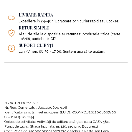
care au antenele direcționate atent către lume și nevoile ei, fiind capabili să
întrevadă rapid noi produse, servicii, strategii și modele de business. La fel
LIVRARE RAPIDĂ
de adevărat este însă și faptul că, ei reprezintă o minoritate foarte valoroasă:
Expediere în 24-48h lucrătoare prin curier rapid sau Locker.
RETUR SIMPLU
„În 2012, existau mai mult de opt sute de miliardari prin forțe
Ai 14 de zile la dispoziție să returnezi produsele fizice (carte
proprii în întreaga lume; ei reprezentau mai bine de două treimi
tipărită, audiobook CD).
din totalul populației miliardare. La nivel global, averea
SUPORT CLIENȚI
miliardarilor a crescut mai repede decât economia mondială, de
Luni-Vineri: 08:30 - 17:00. Suntem aici să te ajutăm.
peste trei ori, de la 2 la sută la 7 la sută din PIB, între 1987 și
2012.”
Bine ai venit așadar la bordul unei lecturi despre miliardari și imperiile clădite
de ei, dar și despre ce îi face pe acești oameni atât de asemănători nouă…
atât de diferiți. Vei afla așadar:
•
de unde vin ideile de un miliard de dolari ale producătorilor;
SC ACT si Politon S.R.L
Nr. Reg. Comertului: J2012006007406
Identificator unic la nivel european (EUID): ROONRC.J2012006007406
C.U.I: RO30244244
•
care este perspectiva producătorului asupra timpului și sincronizării;
Obiect de activitate: Activităţi de editare a cărţilor, clasa CAEN 5811
Punct de lucru: Strada Inclinata, nr. 129, sector 5, Bucuresti
Cont: RO05RZBR0000060030672770 deschis la Raiffeisen Bank