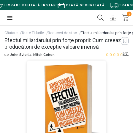
LIVRARE DIGITALĂ INSTANTĂ
PLATĂ SECURIZATĂ
TRANSPO
0
Căutare
Toate Titlurile
Reduceri de stoc
Efectul miliardarului prin forț
Efectul miliardarului prin forțe proprii: Cum creează
producătorii de excepție valoare imensă
0
(0)
de
John Sviokla,
Mitch Cohen