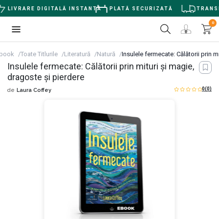
LIVRARE DIGITALĂ INSTANTĂ
PLATĂ SECURIZATĂ
TRANSPO
0
book
Toate Titlurile
Literatură
Natură
Insulele fermecate: Călătorii prin m
Insulele fermecate: Călătorii prin mituri și magie,
dragoste și pierdere
0
(0)
de
Laura Coffey