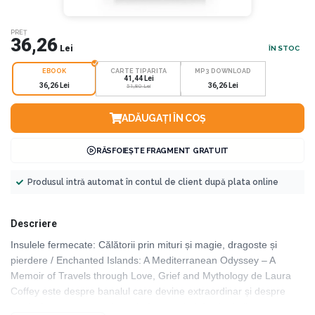
PREȚ
36,26
Lei
ÎN STOC
EBOOK
CARTE TIPARITA
MP3 DOWNLOAD
41,44 Lei
36,26 Lei
36,26 Lei
51,80 Lei
ADĂUGAȚI ÎN COȘ
RĂSFOIEȘTE FRAGMENT GRATUIT
Produsul intră automat în contul de client după plata online
Descriere
Insulele fermecate: Călătorii prin mituri și magie, dragoste și
pierdere / Enchanted Islands: A Mediterranean Odyssey – A
Memoir of Travels through Love, Grief and Mythology de Laura
Coffey este despre banalul care devine extraordinar și despre
modul în care putem alege de fiecare dată în viață să