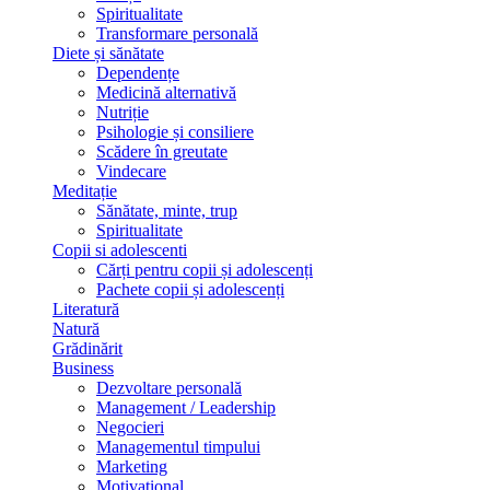
Spiritualitate
Transformare personală
Diete și sănătate
Dependențe
Medicină alternativă
Nutriție
Psihologie și consiliere
Scădere în greutate
Vindecare
Meditație
Sănătate, minte, trup
Spiritualitate
Copii si adolescenti
Cărți pentru copii și adolescenți
Pachete copii și adolescenți
Literatură
Natură
Grădinărit
Business
Dezvoltare personală
Management / Leadership
Negocieri
Managementul timpului
Marketing
Motivațional