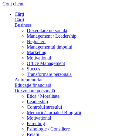
Cont client
Cărți
Cărți
Business
Dezvoltare personală
Management / Leadership
Negocieri
Managementul timpului
Marketing
Motivațional
Office Management
Succes
Transformare personală
Antreprenoriat
Educație financiară
Dezvoltare personală
Etică / Moralitate
Leadership
Controlul stresului
Memorii / Jurnale / Biografii
Motivațional
Parenting
Psihologie / Consiliere
Relații