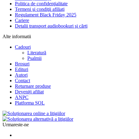
Politica de confidenţialitate
Termeni şi condiţii afiliaţi
Regulament Black Friday 2025
Cariere
Detalii transport audiobookuri şi cărţi
Alte informatii
Cadouri
Literatură
Psalmii
Brosuri
Edituri
Autori
Contact
Returnare produse
Deveniți afiliat
ANPC
Platforma SOL
Urmareste-ne