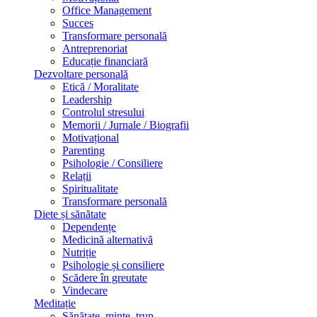
Office Management
Succes
Transformare personală
Antreprenoriat
Educație financiară
Dezvoltare personală
Etică / Moralitate
Leadership
Controlul stresului
Memorii / Jurnale / Biografii
Motivațional
Parenting
Psihologie / Consiliere
Relații
Spiritualitate
Transformare personală
Diete și sănătate
Dependențe
Medicină alternativă
Nutriție
Psihologie și consiliere
Scădere în greutate
Vindecare
Meditație
Sănătate, minte, trup