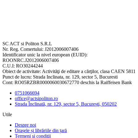
SC ACT si Politon S.R.L
Nr. Reg. Comertului: J2012006007406
Identificator unic la nivel european (EUID):
ROONRC.J2012006007406
C.U.I: RO30244244
Obiect de activitate: Activităţi de editare a cărţilor, clasa CAEN 5811
Punct de lucru: Strada Inclinata, nr. 129, sector 5, Bucuresti
Cont: RO05RZBR0000060030672770 deschis la Raiffeisen Bank
0751066694
office@actsipoliton.ro
Strada Înclinată, nr. 129, sector 5, București, 050202
Utile
Despre noi
Orașele și librăriile din țară
Termeni şi condiţii