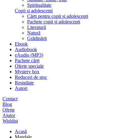
Spiritualitate
Copii si adolescenti
Cărți pentru copii și adolescenți
Pachete copii și adolescenți
Literatură
Natură
Grădinărit
Ebook
Audiobook
eAudio (MP3)
Pachete cărți
Oferte speciale
Mystery box
Reduceri de stoc
Resigilate
Autori
Contact
Blog
Oferte
Ajutor
Wishlist
Acasă
Mandale