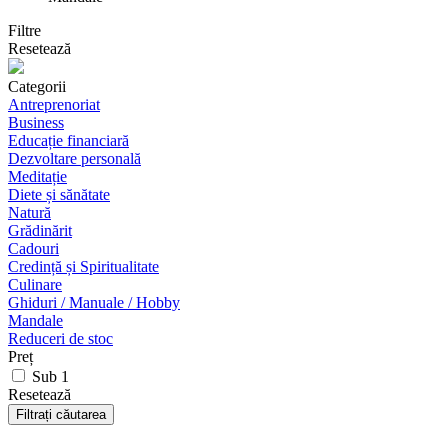
Filtre
Resetează
Categorii
Antreprenoriat
Business
Educație financiară
Dezvoltare personală
Meditație
Diete și sănătate
Natură
Grădinărit
Cadouri
Credință și Spiritualitate
Culinare
Ghiduri / Manuale / Hobby
Mandale
Reduceri de stoc
Preț
Sub 1
Resetează
Filtrați căutarea