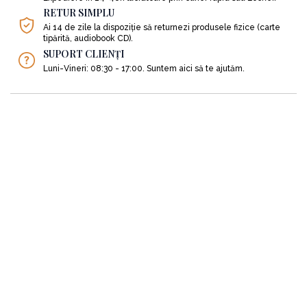
RETUR SIMPLU
Ai 14 de zile la dispoziție să returnezi produsele fizice (carte
tipărită, audiobook CD).
SUPORT CLIENȚI
Luni-Vineri: 08:30 - 17:00. Suntem aici să te ajutăm.
SC ACT si Politon S.R.L
Nr. Reg. Comertului: J2012006007406
Identificator unic la nivel european (EUID): ROONRC.J2012006007406
C.U.I: RO30244244
Obiect de activitate: Activităţi de editare a cărţilor, clasa CAEN 5811
Punct de lucru: Strada Inclinata, nr. 129, sector 5, Bucuresti
Cont: RO05RZBR0000060030672770 deschis la Raiffeisen Bank
0751066694
office@actsipoliton.ro