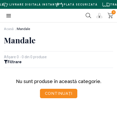
EI
LIVRARE DIGITALĂ INSTANTĂ
PLATĂ SECURIZATĂ
TRAN
0
Acasă
Mandale
Mandale
Afișare 0 - 0 din 0 produse
Filtrare
Nu sunt produse în această categorie.
CONTINUAȚI