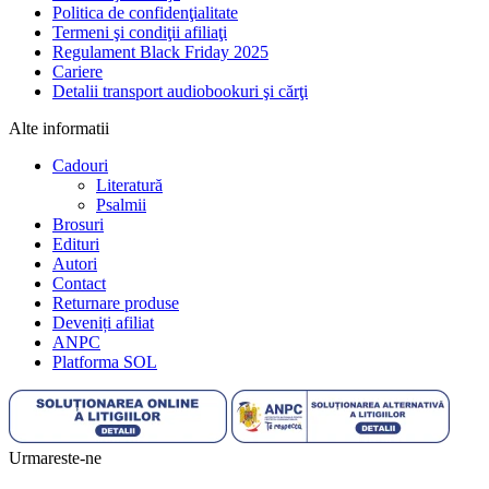
Politica de confidenţialitate
Termeni şi condiţii afiliaţi
Regulament Black Friday 2025
Cariere
Detalii transport audiobookuri şi cărţi
Alte informatii
Cadouri
Literatură
Psalmii
Brosuri
Edituri
Autori
Contact
Returnare produse
Deveniți afiliat
ANPC
Platforma SOL
Urmareste-ne