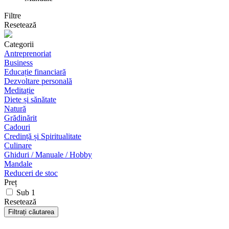
Filtre
Resetează
Categorii
Antreprenoriat
Business
Educație financiară
Dezvoltare personală
Meditație
Diete și sănătate
Natură
Grădinărit
Cadouri
Credință și Spiritualitate
Culinare
Ghiduri / Manuale / Hobby
Mandale
Reduceri de stoc
Preț
Sub 1
Resetează
Filtrați căutarea