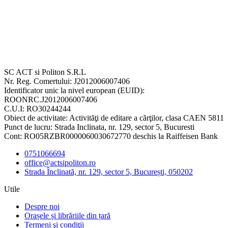
SC ACT si Politon S.R.L
Nr. Reg. Comertului: J2012006007406
Identificator unic la nivel european (EUID):
ROONRC.J2012006007406
C.U.I: RO30244244
Obiect de activitate: Activităţi de editare a cărţilor, clasa CAEN 5811
Punct de lucru: Strada Inclinata, nr. 129, sector 5, Bucuresti
Cont: RO05RZBR0000060030672770 deschis la Raiffeisen Bank
0751066694
office@actsipoliton.ro
Strada Înclinată, nr. 129, sector 5, București, 050202
Utile
Despre noi
Orașele și librăriile din țară
Termeni şi condiţii