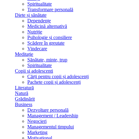
Spiritualitate
Transformare personală
Diete și sănătate
Dependențe
Medicină alternativă
Nutriție
Psihologie și consiliere
Scădere în greutate
Vindecare
Meditație
Sănătate, minte, trup
Spiritualitate
Copii si adolescenti
Cărți pentru copii și adolescenți
Pachete copii și adolescenți
Literatură
Natură
Grădinărit
Business
Dezvoltare personală
Management / Leadership
Negocieri
Managementul timpului
Marketing
Motivațional