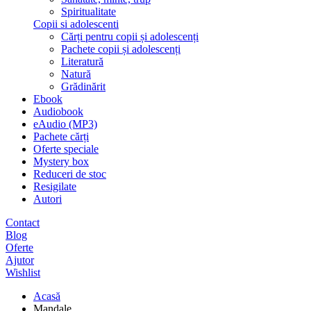
Spiritualitate
Copii si adolescenti
Cărți pentru copii și adolescenți
Pachete copii și adolescenți
Literatură
Natură
Grădinărit
Ebook
Audiobook
eAudio (MP3)
Pachete cărți
Oferte speciale
Mystery box
Reduceri de stoc
Resigilate
Autori
Contact
Blog
Oferte
Ajutor
Wishlist
Acasă
Mandale