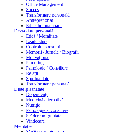
Office Management
Succes
Transformare personală
Antreprenoriat
Educație financiară
Dezvoltare personală
Etică / Moralitate
Leadership
Controlul stresului
Memorii / Jurnale / Biografii
Motivațional
Parenting
Psihologie / Consiliere
Relații
Spiritualitate
Transformare personală
Diete și sănătate
Dependențe
Medicină alternativă
Nutriție
Psihologie și consiliere
Scădere în greutate
Vindecare
Meditație
Sănătate, minte, trup