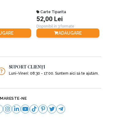
Carte Tiparita
Carte Tiparita
ețea vieții.
52,00 Lei
74,00 Lei
Disponibil în 3 formate
Disponibil în 4 for
mai optimistă, oferindu-le instrumente pentru a
UGARE
ADĂUGARE
ADĂ
SUPORT CLIENȚI
Luni-Vineri: 08:30 - 17:00. Suntem aici să te ajutăm.
MARESTE-NE