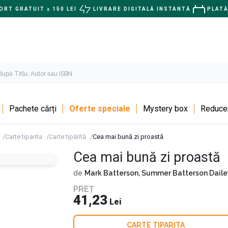
RT GRATUIT ≥ 150 LEI
LIVRARE DIGITALĂ INSTANTĂ
PLATĂ
Pachete cărți
Oferte speciale
Mystery box
Reducer
Carte tiparita
Carte tipărită
Cea mai bună zi proastă
Cea mai bună zi proastă
de
Mark Batterson,
Summer Batterson Daile
PREȚ
41,23
Lei
CARTE TIPARITA