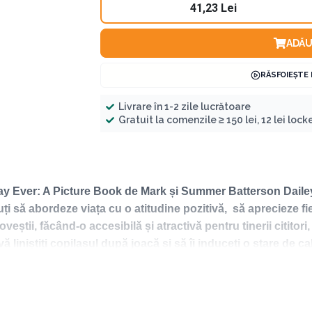
41,23 Lei
ADĂU
RĂSFOIEȘTE
Livrare în 1-2 zile lucrătoare
Gratuit la comenzile ≥ 150 lei, 12 lei locker
y Ever: A Picture Book de Mark și Summer Batterson Dailey, c
uți să abordeze viața cu o atitudine pozitivă,
să aprecieze fi
poveștii, făcând-o accesibilă și atractivă pentru tinerii cititor
 liniștiți copilașul după joacă și să îi induceți o stare de c
pentru adulți și copii care au ajuns în topul bestsellerelor New 
 luat doctoratul în teologie la Universitatea Regent.
istență socială la Universitatea din Kentucky și lucrează ca asi