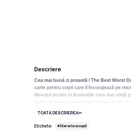
Descriere
Cea mai bună zi proastă / The Best Worst Da
carte pentru copii care îi încurajează pe mic
Mesajul pozitiv și ilustrațiile care dau viață 
perfectă pentru momentele în care doriți să vă
Mark Batterson
este autorul a numeroase cărți 
TOATĂ DESCRIEREA
National Community din Washington, D.C. și și-a
Etichete:
#literaturacopii
Summer Batterson Dailey
are un master în as