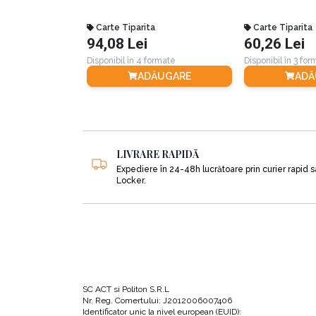
Bunătatea și ajutorul oferit celorlalți ne 
Uneori, micile momente neprevăzute sunt 
Carte Tiparita
Carte Tiparita
Un părinte va ști întotdeauna cum să îi al
94,08 Lei
60,26 Lei
Disponibil în 4 formate
Disponibil în 3 fo
„Cea mai bună zi proastă” este o carte inspirați
ADĂUGARE
ADĂ
face față dificultăților de zi cu zi. Citiți împr
LIVRARE RAPIDĂ
Expediere în 24-48h lucrătoare prin curier rapid 
Locker.
SC ACT si Politon S.R.L
Nr. Reg. Comertului: J2012006007406
Identificator unic la nivel european (EUID):