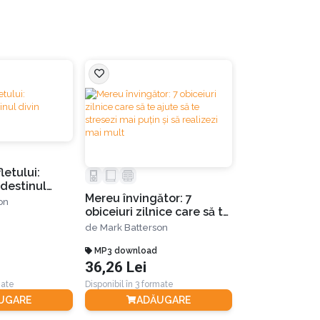
ivirea spre el???
heie la fel” și îl invită la o plimbare. Însă,
etului:
Fă-o timp de 
 destinul
acesta le spune norilor:
Mereu învingător: 7
deprinzi un o
on
obiceiuri zilnice care să te
renunți la el 
de
Mark Batters
ajute să te stresezi mai
de
Mark Batterson
puțin și să realizezi mai
mult
MP3 download
eBook
36,26 Lei
36,25 Lei
mate
Disponibil în 3 formate
Disponibil în 3 for
UGARE
ADĂUGARE
ADĂ
 râde uneori de el pe parcursul vieții, are în