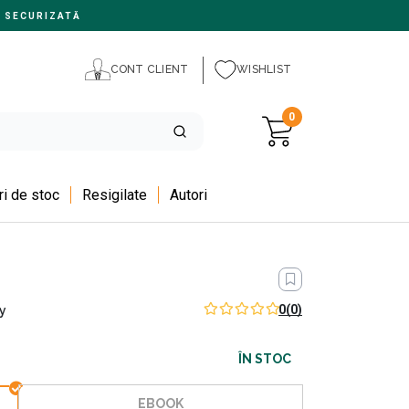
 SECURIZATĂ
CONT CLIENT
WISHLIST
0
i de stoc
Resigilate
Autori
0
(0)
y
ÎN STOC
EBOOK