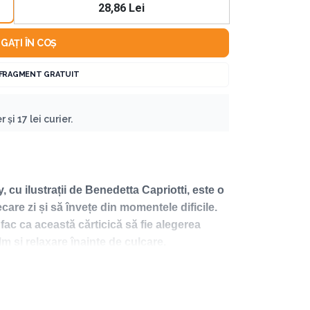
28,86 Lei
GAȚI ÎN COȘ
 FRAGMENT GRATUIT
 și 17 lei curier.
u ilustrații de Benedetta Capriotti, este o
ecare zi și să învețe din momentele dificile.
i, fac ca această cărticică să fie alegerea
alm și relaxare înainte de culcare.
York Times. Este pastor principal la biserica
stent social în Washington, D.C. A mai