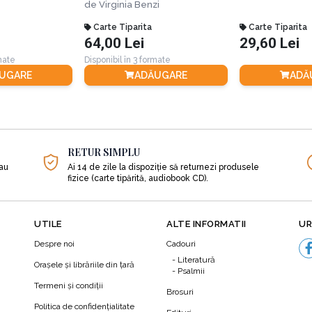
realitatea
pot face și nouă ziua mai frumoasă.
de
Virginia Benzi
cele care ne aduc cele mai mari bucurii.
Carte Tiparita
Carte Tiparita
unge supărarea copilului său și să îl facă să se bucure de frumus
64,00 Lei
29,60 Lei
rmate
Disponibil în 3 formate
onală care îi va ajuta pe copii să vadă viața dintr-o perspectivă 
UGARE
ADĂUGARE
ADĂ
eună această carte și bucurați-vă numai de zile bune!
RETUR SIMPLU
sau
Ai 14 de zile la dispoziție să returnezi produsele
fizice (carte tipărită, audiobook CD).
UTILE
ALTE INFORMATII
UR
Despre noi
Cadouri
Literatură
Orașele și librăriile din țară
Psalmii
Termeni şi condiţii
Brosuri
Politica de confidenţialitate