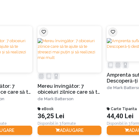
ărie, își varsă sucul de fructe pe el?
o vază plină cu flori, moment în care toată lumea își întoarce pr
că are o zi extrem de proastă.
olează prietenește, spunându-i că „o zi proastă nu trebuie să se înc
epe să plouă...
Amprenta sufl
Descoperă-ți
vieții, și nu se mai amărăște pentru orice mic inconvenient. Astfel, 
ător: 7
Mereu învingător: 7
divin
de
Mark Batters
ice care să te
obiceiuri zilnice care să te
”
tresezi mai
ajute să te stresezi mai
son
de
Mark Batterson
alizezi mai
puțin și să realizezi mai
 trece mai ușor peste zilele proaste:
mult
eBook
Carte Tiparita
 așa cum o faci TU să fie.
36,25 Lei
44,40 Lei
rmate
Disponibil în 3 formate
Disponibil în 3 for
e poți face!”
UGARE
ADĂUGARE
ADĂ
u poate controla norii de ploaie, sau oamenii răutăcioși, care vor