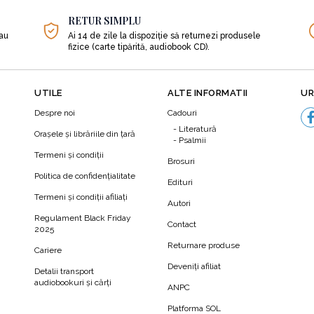
ătatea sau de a încuraja boala.
RETUR SIMPLU
sau
Ai 14 de zile la dispoziție să returnezi produsele
fizice (carte tipărită, audiobook CD).
 povestea adevărată a mâncării, ce ne arată știința și ce nu n
i, mâncarea este un medicament. Cu alte cuvinte, vei învăța s
i, și să previi și chiar să vindeci majoritatea bolilor.
UTILE
ALTE INFORMATII
UR
Despre noi
Cadouri
Literatură
parcurgi un test de IQ nutrițional, care îți va indica cât de bine
Orașele și librăriile din țară
Psalmii
u siguranță. Tot de aici vei afla:
Termeni şi condiţii
Brosuri
Politica de confidenţialitate
Edituri
ză Frankenmâncarea - acea mâncare plină de antisubstanțe 
Termeni şi condiţii afiliaţi
Autori
N
Regulament Black Friday
Contact
2025
nd;
Returnare produse
Cariere
Deveniți afiliat
Detalii transport
audiobookuri şi cărţi
ANPC
e pe tema mâncării;
Platforma SOL