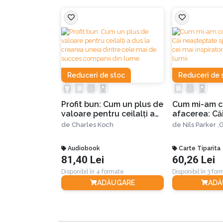
hormoni, emulgatori și gume sau substanțele c
ingrediente pe care poți să le adaugi în mâncar
propriile noastre farfurii. La fel de folositoar
sănătoase; sau „chestii” care se găsesc în căm
Hyman.
Reduceri de stoc
Reduceri de 
După ce vei citi această carte nu va mai trebu
răspunsul. Te invit să afli mai multe despre ac
Profit bun: Cum un plus de
Cum mi-am c
valoare pentru ceilalți a
afacerea: Că
dus la crearea uneia
neașteptate 
de
Charles Koch
de
Nils Parker ,
G
dintre cele mai de succes
de la cei mai 
Cartea este împărțită în patru părți, după cu
companii din lume
antreprenori 
Audiobook
Carte Tiparita
81,40 Lei
60,26 Lei
Partea I: Să punem punct confuziei, frici
Disponibil în 4 formate
Disponibil în 3 fo
ADĂUGARE
ADĂ
Industria alimentară – o industrie de un trilio
ni le transmite. Asta în timp ce, consideră aut