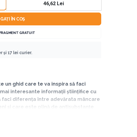
46,62 Lei
GAȚI ÎN COȘ
 FRAGMENT GRATUIT
 și 17 lei curier.
un ghid care te va inspira să faci
mai interesante informații științifice cu
să faci diferența între adevărata mâncare
i și care este plină de antisubstanțe
nătoși.
 mâncarea pe care obișnuiești să o consumi,