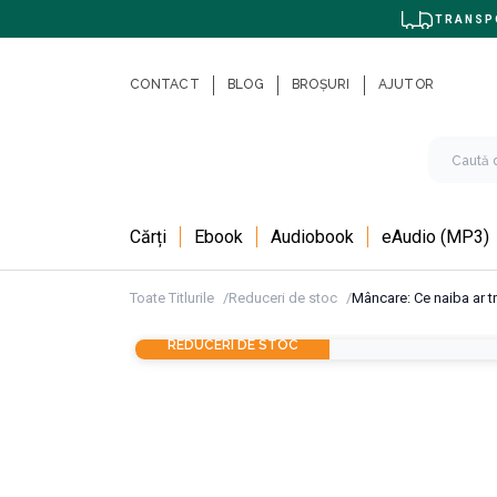
TRANSPO
CONTACT
BLOG
BROȘURI
AJUTOR
Cărți
Ebook
Audiobook
eAudio (MP3)
Toate Titlurile
Reduceri de stoc
Mâncare: Ce naiba ar 
REDUCERI DE STOC