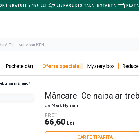
RT GRATUIT ≥ 150 LEI
LIVRARE DIGITALĂ INSTANTĂ
PLATĂ
Pachete cărți
Oferte speciale
Mystery box
Reducer
trebui să mănânc?
Mâncare: Ce naiba ar tre
de
Mark Hyman
PREȚ
66,60
Lei
CARTE TIPARITA