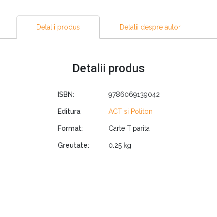
, citind această carte vei reînvăța pur și simplu să mănânci, 
 Este medicament, informație, pentru că controlează efectiv a
Detalii produs
Detalii despre autor
ă în viața noastră. Mâncarea ne conectează între noi ș
Detalii produs
 împreună, să reconstituie comunități pline de viață, s
tri să ia note mai bune și să evite tulburările aliment
ISBN:
9786069139042
iolența, criminalitatea și sinuciderea.”
Editura
ACT si Politon
Format:
Carte Tiparita
ata mâncare și așa zisa mâncare, în condițiile în care de foa
e de pe alimente?
Greutate:
0.25 kg
 la nivel internațional în ceea ce privește alimentația sănăto
ncționale (care promovează alimentația sănătoasă ca modalitat
. Mănâncă gras, fii suplu este un alt titlu al autorului apărut 