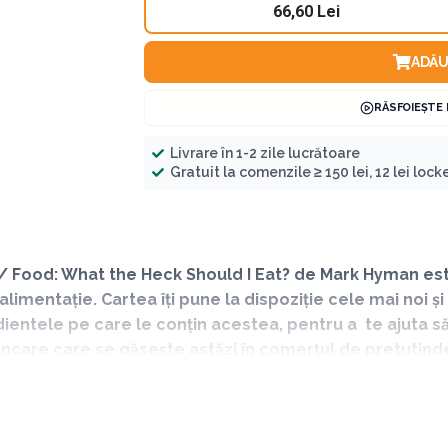
66,60 Lei
ADĂU
RĂSFOIEȘTE
Livrare în 1-2 zile lucrătoare
Gratuit la comenzile ≥ 150 lei, 12 lei locker
 Food: What the Heck Should I Eat? de Mark Hyman este 
alimentație. Cartea îți pune la dispoziție cele mai noi și 
edientele pe care le conțin acestea, pentru a te ajuta 
care care se găsește astăzi în comerțul de pretutinden
mbolnăvească, decât să ne hrănească și să ne mențină să
ție, pentru că îți va arăta pas cu pas ce înseamnă cu adevărat