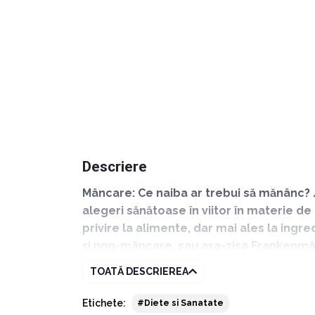
Descriere
Mâncare: Ce naiba ar trebui să mănânc? /
alegeri sănătoase în viitor în materie de 
privire la alimente, dar mai ales la ingr
și non-mâncare, sau așa-zisa Frankenmân
nutritive, care pot mai degrabă să ne î
TOATĂ DESCRIEREA
Etichete:
#Diete si Sanatate
Cartea va fi pentru tine ca o continuă revela