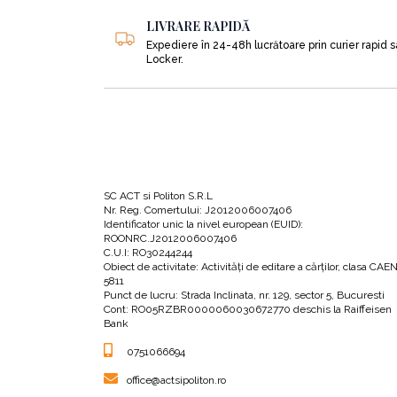
este o oportunitate reală de a ne asigura săn
LIVRARE RAPIDĂ
Expediere în 24-48h lucrătoare prin curier rapid 
Locker.
De aceea, din această parte a cărții vei afla
toată viața, pentru că, după părerea autorulu
sănătate, bucurie, fericire și energie în fiecare z
Dar înainte de a porni la drum, ești invitat să 
le consumi și ale cărui răspunsuri te vor uimi c
SC ACT si Politon S.R.L
Nr. Reg. Comertului: J2012006007406
Identificator unic la nivel european (EUID):
ROONRC.J2012006007406
•
Ce anume mănânci mai exact și ce desemnea
C.U.I: RO30244244
Obiect de activitate: Activităţi de editare a cărţilor, clasa CAE
5811
Punct de lucru: Strada Inclinata, nr. 129, sector 5, Bucuresti
•
Cum poți scăpa de obezitate și de boli găti
Cont: RO05RZBR0000060030672770 deschis la Raiffeisen
Bank
0751066694
•
Cât de în serios ar trebui să luăm cercetăril
office@actsipoliton.ro