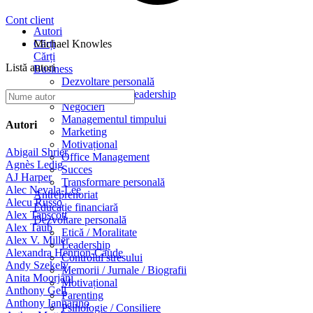
Cont client
Autori
Cărți
Michael Knowles
Cărți
Listă autori
Business
Dezvoltare personală
Management / Leadership
Negocieri
Managementul timpului
Autori
Marketing
Motivațional
Abigail Shrier
Office Management
Agnès Ledig
Succes
AJ Harper
Transformare personală
Alec Nevala-Lee
Antreprenoriat
Alecu Russo
Educație financiară
Alex Tapscott
Dezvoltare personală
Alex Taub
Etică / Moralitate
Alex V. Miller
Leadership
Alexandra Henrion-Caude
Controlul stresului
Andy Szekely
Memorii / Jurnale / Biografii
Anita Moorjani
Motivațional
Anthony Gell
Parenting
Anthony Iannarino
Psihologie / Consiliere