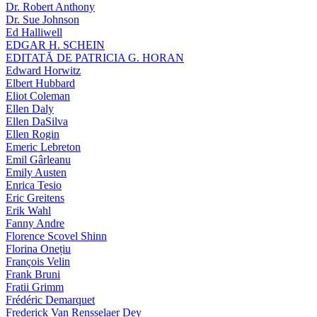
Dr. Robert Anthony
Dr. Sue Johnson
Ed Halliwell
EDGAR H. SCHEIN
EDITATĂ DE PATRICIA G. HORAN
Edward Horwitz
Elbert Hubbard
Eliot Coleman
Ellen Daly
Ellen DaSilva
Ellen Rogin
Emeric Lebreton
Emil Gârleanu
Emily Austen
Enrica Tesio
Eric Greitens
Erik Wahl
Fanny Andre
Florence Scovel Shinn
Florina Onețiu
François Velin
Frank Bruni
Fratii Grimm
Frédéric Demarquet
Frederick Van Rensselaer Dey