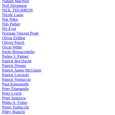
Natalie MacNeil
Neil Abramson
NEIL THUBRON
Nicole Lapin
Nik Nikic
Nils Parker
Nir Eyal
Norman Vincent Peale
Olivia Zeitline
Olivier Puech
Oscar Wilde
Paolo Borzacchiello
Parker J. Palmer
Patrick Bet-David
Patrick Dennis
Patrick James McGinnis
Patrick Lencioni
Patrick Vernuccio
Paul Kingsnorth
Peter Diamandis
Peter Lynch
Petre Ispirescu
Philip A. Fisher
Pietro Trabucchi
Pilley Bianchi