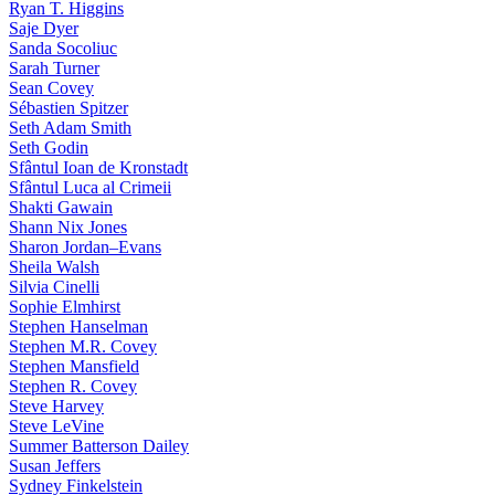
Ryan T. Higgins
Saje Dyer
Sanda Socoliuc
Sarah Turner
Sean Covey
Sébastien Spitzer
Seth Adam Smith
Seth Godin
Sfântul Ioan de Kronstadt
Sfântul Luca al Crimeii
Shakti Gawain
Shann Nix Jones
Sharon Jordan–Evans
Sheila Walsh
Silvia Cinelli
Sophie Elmhirst
Stephen Hanselman
Stephen M.R. Covey
Stephen Mansfield
Stephen R. Covey
Steve Harvey
Steve LeVine
Summer Batterson Dailey
Susan Jeffers
Sydney Finkelstein