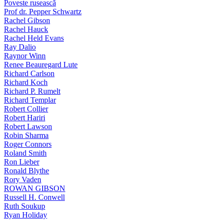
Poveste rusească
Prof dr. Pepper Schwartz
Rachel Gibson
Rachel Hauck
Rachel Held Evans
Ray Dalio
Raynor Winn
Renee Beauregard Lute
Richard Carlson
Richard Koch
Richard P. Rumelt
Richard Templar
Robert Collier
Robert Hariri
Robert Lawson
Robin Sharma
Roger Connors
Roland Smith
Ron Lieber
Ronald Blythe
Rory Vaden
ROWAN GIBSON
Russell H. Conwell
Ruth Soukup
Ryan Holiday