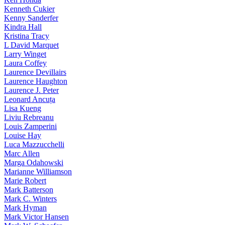
Kenneth Cukier
Kenny Sanderfer
Kindra Hall
Kristina Tracy
L David Marquet
Larry Winget
Laura Coffey
Laurence Devillairs
Laurence Haughton
Laurence J. Peter
Leonard Ancuța
Lisa Kueng
Liviu Rebreanu
Louis Zamperini
Louise Hay
Luca Mazzucchelli
Marc Allen
Marga Odahowski
Marianne Williamson
Marie Robert
Mark Batterson
Mark C. Winters
Mark Hyman
Mark Victor Hansen