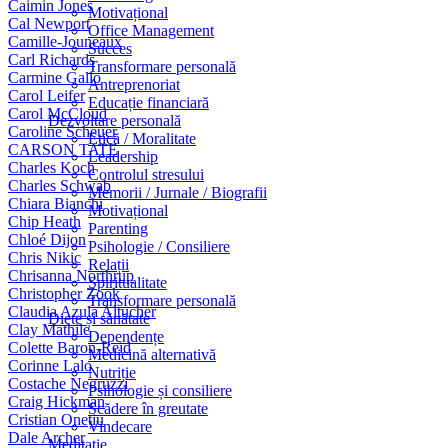
Caimin Jones
Motivațional
Cal Newport
Office Management
Camille-Jouneaux
Succes
Carl Richards
Transformare personală
Carmine Gallo
Antreprenoriat
Carol Leifer
Educație financiară
Carol McCloud
Dezvoltare personală
Caroline Scheuer
Etică / Moralitate
CARSON TATE
Leadership
Charles Koch
Controlul stresului
Charles Schwab
Memorii / Jurnale / Biografii
Chiara Bianchi
Motivațional
Chip Heath
Parenting
Chloé Dijon
Psihologie / Consiliere
Chris Nikic
Relații
Chrisanna Northrup
Spiritualitate
Christopher Zook
Transformare personală
Claudia Azula Altucher
Diete și sănătate
Clay Mathile
Dependențe
Colette Baron-Reid
Medicină alternativă
Corinne Lalo
Nutriție
Costache Negruzzi
Psihologie și consiliere
Craig Hickman
Scădere în greutate
Cristian Onețiu
Vindecare
Dale Archer
Meditație