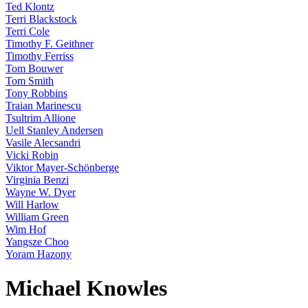
Ted Klontz
Terri Blackstock
Terri Cole
Timothy F. Geithner
Timothy Ferriss
Tom Bouwer
Tom Smith
Tony Robbins
Traian Marinescu
Tsultrim Allione
Uell Stanley Andersen
Vasile Alecsandri
Vicki Robin
Viktor Mayer-Schönberge
Virginia Benzi
Wayne W. Dyer
Will Harlow
William Green
Wim Hof
Yangsze Choo
Yoram Hazony
Michael Knowles