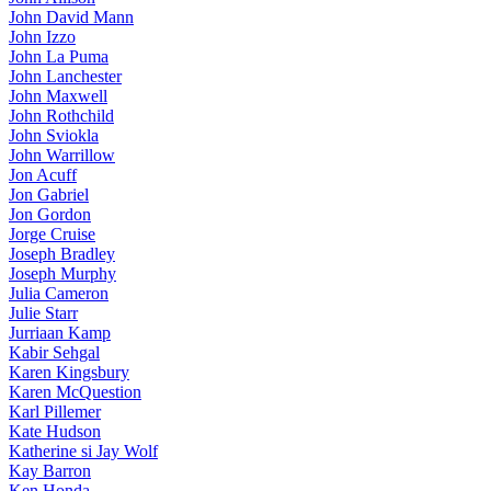
John David Mann
John Izzo
John La Puma
John Lanchester
John Maxwell
John Rothchild
John Sviokla
John Warrillow
Jon Acuff
Jon Gabriel
Jon Gordon
Jorge Cruise
Joseph Bradley
Joseph Murphy
Julia Cameron
Julie Starr
Jurriaan Kamp
Kabir Sehgal
Karen Kingsbury
Karen McQuestion
Karl Pillemer
Kate Hudson
Katherine si Jay Wolf
Kay Barron
Ken Honda