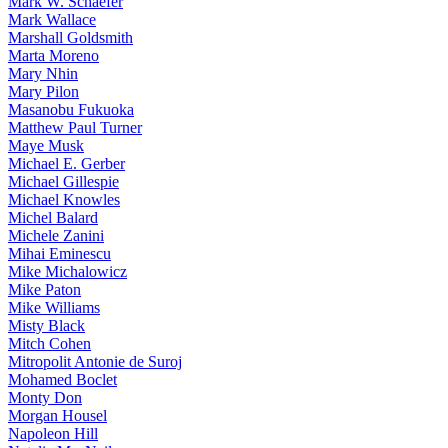
Mark W. Schaefer
Mark Wallace
Marshall Goldsmith
Marta Moreno
Mary Nhin
Mary Pilon
Masanobu Fukuoka
Matthew Paul Turner
Maye Musk
Michael E. Gerber
Michael Gillespie
Michael Knowles
Michel Balard
Michele Zanini
Mihai Eminescu
Mike Michalowicz
Mike Paton
Mike Williams
Misty Black
Mitch Cohen
Mitropolit Antonie de Suroj
Mohamed Boclet
Monty Don
Morgan Housel
Napoleon Hill