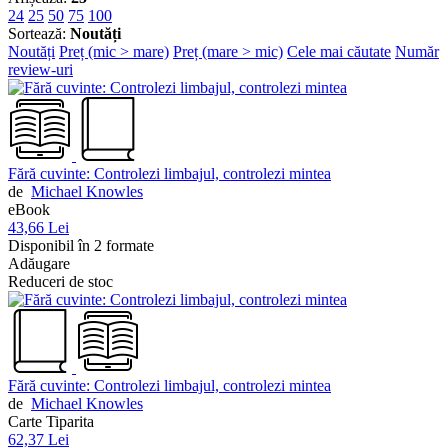
24
25
50
75
100
Sortează:
Noutăți
Noutăți
Preț (mic > mare)
Preț (mare > mic)
Cele mai căutate
Număr
review-uri
Fără cuvinte: Controlezi limbajul, controlezi mintea
de
Michael Knowles
eBook
43,66 Lei
Disponibil în 2 formate
Adăugare
Reduceri de stoc
Fără cuvinte: Controlezi limbajul, controlezi mintea
de
Michael Knowles
Carte Tiparita
62,37 Lei