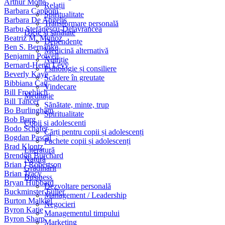
Arthur Motté
Relații
Barbara Capponi
Spiritualitate
Barbara De Angelis
Transformare personală
Barbu Ştefănescu-Delavrancea
Diete și sănătate
Beatriz M. Muñoz
Dependențe
Ben S. Bernanke
Medicină alternativă
Benjamin Powell
Nutriție
Bernard-Henri Lévy
Psihologie și consiliere
Beverly Kaye
Scădere în greutate
Bibbiana Cau
Vindecare
Bill Froehlich
Meditație
Bill Tancer
Sănătate, minte, trup
Bo Burlingham
Spiritualitate
Bob Burg
Copii si adolescenti
Bodo Schäfer
Cărți pentru copii și adolescenți
Bogdan Pascal
Pachete copii și adolescenți
Brad Klontz
Literatură
Brendon Burchard
Natură
Brian J Robertson
Grădinărit
Brian Tracy
Business
Bryan Hubbard
Dezvoltare personală
Buckminster Fuller
Management / Leadership
Burton Malkiel
Negocieri
Byron Katie
Managementul timpului
Byron Sharp
Marketing