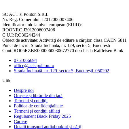
SC ACT si Politon S.R.L
Nr. Reg. Comertului: J2012006007406
Identificator unic la nivel european (EUID):
ROONRC.J2012006007406
C.U.I: RO30244244
Obiect de activitate: Activităţi de editare a cărţilor, clasa CAEN 5811
Punct de lucru: Strada Inclinata, nr. 129, sector 5, Bucuresti
Cont: RO05RZBR0000060030672770 deschis la Raiffeisen Bank
0751066694
office@actsipoliton.ro
Strada Înclinată, nr. 129, sector 5, București, 050202
Utile
Despre noi
Orașele și librăriile din țară
Termeni şi condiţii
Politica de confidenţialitate
Termeni şi condiţii afiliaţi
Regulament Black Friday 2025
Cariere
Detalii transport audiobookuri şi cărţi