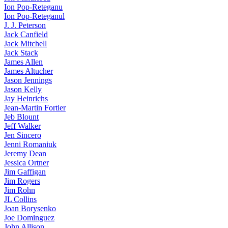
Ion Pop-Reteganu
Ion Pop-Reteganul
J. J. Peterson
Jack Canfield
Jack Mitchell
Jack Stack
James Allen
James Altucher
Jason Jennings
Jason Kelly
Jay Heinrichs
Jean-Martin Fortier
Jeb Blount
Jeff Walker
Jen Sincero
Jenni Romaniuk
Jeremy Dean
Jessica Ortner
Jim Gaffigan
Jim Rogers
Jim Rohn
JL Collins
Joan Borysenko
Joe Dominguez
John Allison