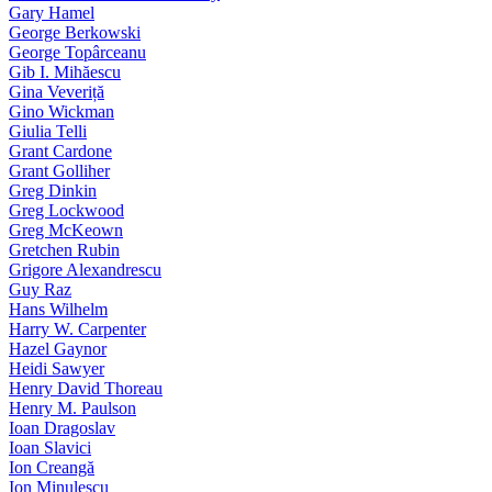
Gary Hamel
George Berkowski
George Topârceanu
Gib I. Mihăescu
Gina Veveriță
Gino Wickman
Giulia Telli
Grant Cardone
Grant Golliher
Greg Dinkin
Greg Lockwood
Greg McKeown
Gretchen Rubin
Grigore Alexandrescu
Guy Raz
Hans Wilhelm
Harry W. Carpenter
Hazel Gaynor
Heidi Sawyer
Henry David Thoreau
Henry M. Paulson
Ioan Dragoslav
Ioan Slavici
Ion Creangă
Ion Minulescu