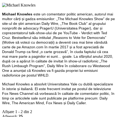
Michael Knowles
este un comentator politic american, autorul mai
multor cărți și gadza emisiunilor: „The Michael Knowles Show” de pe
site-ul de știri american Daily Wire, „The Book Club” al grupului
nonprofit de advocacy PragerU (Universitatea Prager), dar și
coprezentatorul talk-show-ului de pe YouTube - Verdict with Ted
Cruz. Bestsellerul său intitulat „Reasons to Vote for Democrats”
(Motive să votezi cu democrații) a devenit cea mai bine vândută
carte de pe Amazon.com în martie 2017 și a fost apreciată de
Donald Trump ca fiind „o carte grozavă”, în ciuda faptului că cea
mai mare parte a paginilor ei sunt… goale. La sfârșitul anului 2020,
după ce a apărut în calitate de invitat în show-ul radiofonic „The
Rush Limbaugh Program”, Daily Wire în colaborare cu Westwood
One a anunțat că Knowles va fi gazda propriei lui emisiuni
radiofonice pe postul WHLD.
Michael Knowles a absolvit Universitatea Yale cu dublă specializare
în istorie și italiană. El este frecvent invitat pe postul de televiziune
Fox News Channel să vorbească în calitate de comentator politic, în
timp ce articolele sale sunt publicate pe platforme precum: Daily
Wire, The American Mind, Fox News și Daily Caller.
Afișare 1 - 2 din 2
Afișează:
25