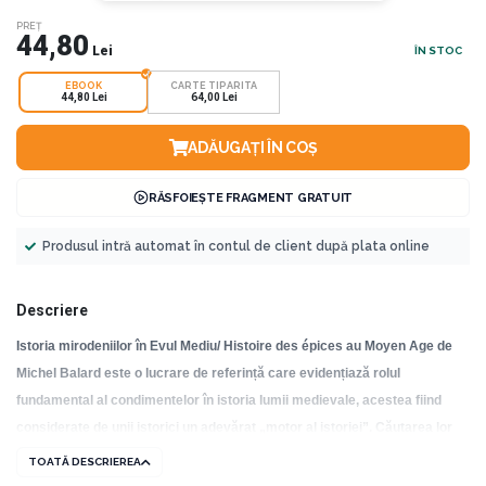
PREȚ
44,80
Lei
ÎN STOC
EBOOK
CARTE TIPARITA
44,80 Lei
64,00 Lei
ADĂUGAȚI ÎN COȘ
RĂSFOIEȘTE FRAGMENT GRATUIT
Produsul intră automat în contul de client după plata online
Descriere
Istoria mirodeniilor în Evul Mediu/ Histoire des épices au Moyen Age de
Michel Balard este o lucrare de referință care evidențiază rolul
fundamental al condimentelor în istoria lumii medievale, acestea fiind
considerate de unii istorici un adevărat „motor al istoriei”. Căutarea lor
neîncetată a stimulat călătoriile spre pământuri până atunci necunoscute,
TOATĂ DESCRIEREA
a impulsionat revoluția nautică medievală, ducând la numeroase inovații