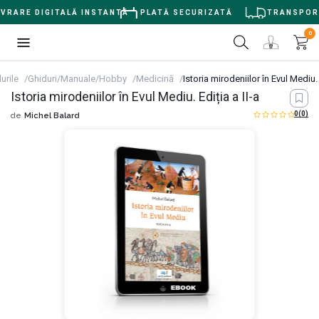
VRARE DIGITALĂ INSTANTĂ
PLATĂ SECURIZATĂ
TRANSPORT G
0
lurile
Ghiduri/Manuale/Hobby
Medicină
Istoria mirodeniilor în Evul Mediu. 
Istoria mirodeniilor în Evul Mediu. Ediția a II-a
0
(0)
de
Michel Balard