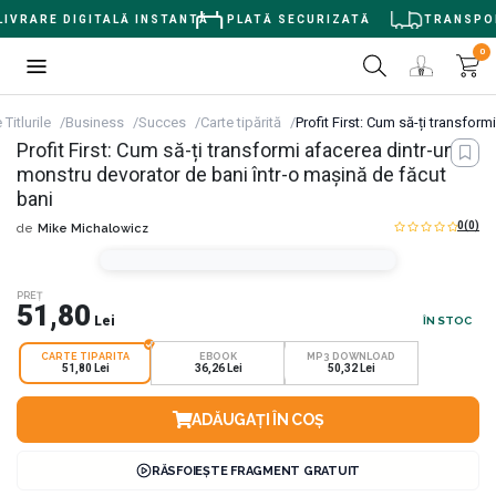
IVRARE DIGITALĂ INSTANTĂ
PLATĂ SECURIZATĂ
TRANSPORT
0
 Titlurile
Business
Succes
Carte tipărită
Profit First: Cum să-ți transfor
Profit First: Cum să-ți transformi afacerea dintr-un
monstru devorator de bani într-o mașină de făcut
bani
0
(0)
de
Mike Michalowicz
PREȚ
51,80
Lei
ÎN STOC
CARTE TIPARITA
EBOOK
MP3 DOWNLOAD
51,80 Lei
36,26 Lei
50,32 Lei
ADĂUGAȚI ÎN COȘ
RĂSFOIEȘTE FRAGMENT GRATUIT