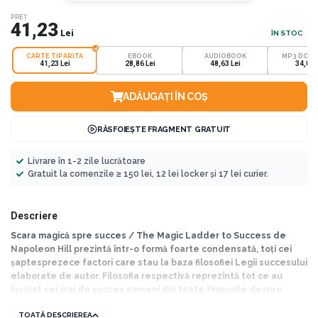
PREȚ
41,23
Lei
ÎN STOC
CARTE TIPARITA
EBOOK
AUDIOBOOK
MP3 DOW
41,23 Lei
28,86 Lei
48,63 Lei
34,04 
ADĂUGAȚI ÎN COȘ
RĂSFOIEȘTE FRAGMENT GRATUIT
Livrare în 1-2 zile lucrătoare
Gratuit la comenzile ≥ 150 lei, 12 lei locker și 17 lei curier.
Descriere
Scara magică spre succes / The Magic Ladder to Success de
Napoleon Hill prezintă într-o formă foarte condensată, toți cei
șaptesprezece factori care stau la baza filosofiei Legii succesului
elaborate de autor. Filosofia respectivă reprezintă tot ce au
învățat cei mai de succes oameni din toate timpurile despre
obținerea succesului în aproape orice tip de activitate umană.
TOATĂ DESCRIEREA