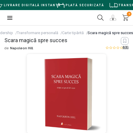
LIVRARE DIGITALĂ INSTANTĂ
PLATĂ SECURIZATĂ
TRANSPO
0
dership
Transformare personală
Carte tipărită
Scara magică spre succes
Scara magică spre succes
0
(0)
de
Napoleon Hill