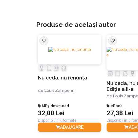
Produse de același autor
Nu ceda, nu renunţa
Nu ceda, nu 
Ediția a II-a
de
Louis Zamperini
de
Louis Zamper
MP3 download
eBook
32,00 Lei
27,38 Lei
Disponibil în 4 formate
Disponibil în 4 fo
ADĂUGARE
ADĂ