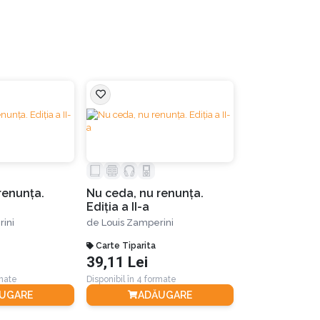
renunţa.
Nu ceda, nu renunţa.
Ediția a II-a
ini
de
Louis Zamperini
Carte Tiparita
39,11 Lei
rmate
Disponibil în 4 formate
UGARE
ADĂUGARE