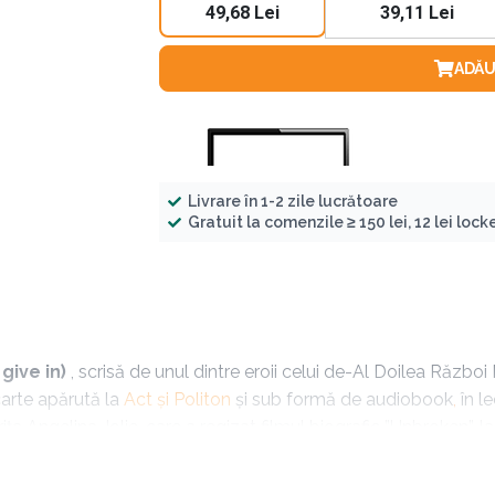
49,68 Lei
39,11 Lei
ADĂU
Livrare în 1-2 zile lucrătoare
Gratuit la comenzile ≥ 150 lei, 12 lei locker
 give in)
, scrisă de unul dintre eroii celui de-Al Doilea Război
carte apărută la
Act și Politon
și sub formă de audiobook
,
în l
rița Angelina Jolie, care a regizat filmul biografic ”Unbroken”, l
vaţională, cu durata de 5,5 ore, în
limba română, în care veţi
O poveste emoţionantă a unui om care şi-a găsit vindecarea
cu aju