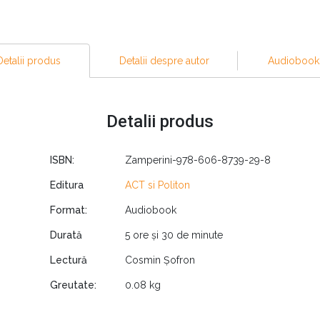
tea audio
"Nu ceda, nu renunţa"
orul Cosmin Șofron
Detalii produs
Detalii despre autor
Audiobook
Detalii produs
ISBN:
Zamperini-978-606-8739-29-8
Editura
ACT si Politon
Format:
Audiobook
Durată
5 ore și 30 de minute
Lectură
Cosmin Șofron
Greutate:
0.08 kg