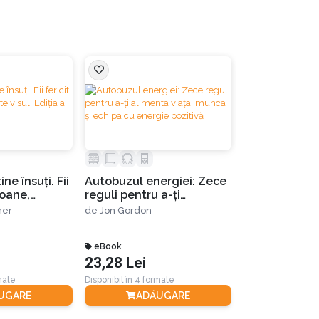
Cum să creez
ne însuţi. Fii
Autobuzul energiei: Zece
prosperitate
lioane,
reguli pentru a-ți
de
Shakti Gawai
 Ediția a II-a
alimenta viața, munca și
her
de
Jon Gordon
echipa cu energie
pozitivă
eBook
MP3 download
23,28 Lei
25,87 Lei
rmate
Disponibil în 4 formate
Disponibil în 4 for
UGARE
ADĂUGARE
ADĂ