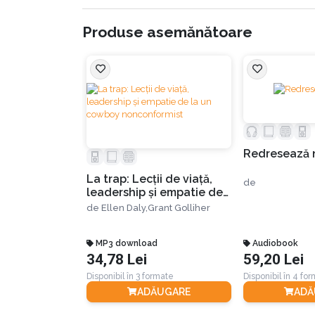
Produse asemănătoare
Redresează 
La trap: Lecții de viață,
de
leadership și empatie de
la un cowboy
de
Ellen Daly,
Grant Golliher
nonconformist
MP3 download
Audiobook
34,78 Lei
59,20 Lei
Disponibil în 3 formate
Disponibil în 4 fo
ADĂUGARE
ADĂ