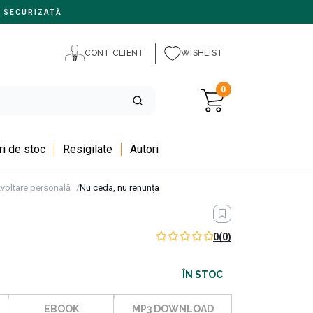
 SECURIZATĂ
CONT CLIENT
WISHLIST
0
i de stoc
Resigilate
Autori
voltare personală
Nu ceda, nu renunţa
0
(0)
ÎN STOC
EBOOK
MP3 DOWNLOAD