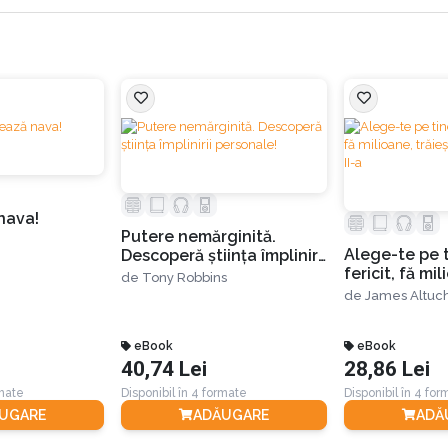
nava!
Putere nemărginită.
Alege-te pe ti
Descoperă știința împlinirii
fericit, fă mi
personale!
de
Tony Robbins
trăieşte visul.
de
James Altuc
eBook
eBook
40,74 Lei
28,86 Lei
rmate
Disponibil în 4 formate
Disponibil în 4 fo
UGARE
ADĂUGARE
ADĂ