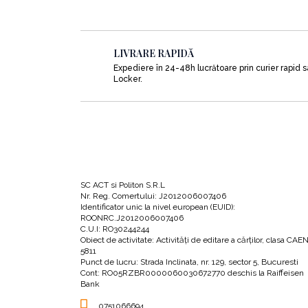
LIVRARE RAPIDĂ
Expediere în 24-48h lucrătoare prin curier rapid 
Locker.
SC ACT si Politon S.R.L
Nr. Reg. Comertului: J2012006007406
Identificator unic la nivel european (EUID):
ROONRC.J2012006007406
C.U.I: RO30244244
Obiect de activitate: Activităţi de editare a cărţilor, clasa CAE
5811
Punct de lucru: Strada Inclinata, nr. 129, sector 5, Bucuresti
Cont: RO05RZBR0000060030672770 deschis la Raiffeisen
Bank
0751066694