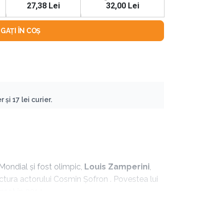
27,38 Lei
32,00 Lei
GAȚI ÎN COȘ
 și 17 lei curier.
 Mondial și fost olimpic,
Louis Zamperini
,
ectura actorului Cosmin Şofron
. Povestea lui
ansat în 2014.
 descoperi ce înseamnă să lupţi cu greutăţile
torul credinţei.