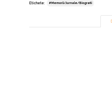
Etichete:
#Memorii/Jurnale/Biografii
Citiți mai multe informații despre car
Citiți mai multe informații despre act