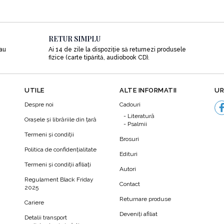
RETUR SIMPLU
sau
Ai 14 de zile la dispoziție să returnezi produsele
fizice (carte tipărită, audiobook CD).
UTILE
ALTE INFORMATII
UR
Despre noi
Cadouri
Literatură
Orașele și librăriile din țară
Psalmii
Termeni şi condiţii
Brosuri
Politica de confidenţialitate
Edituri
Termeni şi condiţii afiliaţi
Autori
N
Regulament Black Friday
Contact
2025
Returnare produse
Cariere
Deveniți afiliat
Detalii transport