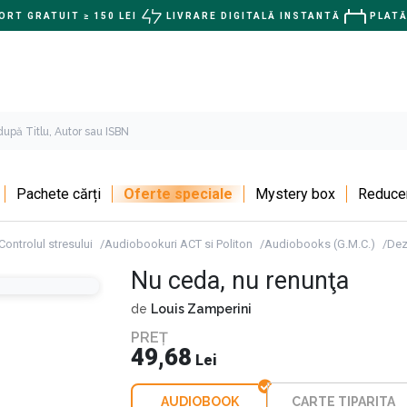
RT GRATUIT ≥ 150 LEI
LIVRARE DIGITALĂ INSTANTĂ
PLATĂ
Pachete cărți
Oferte speciale
Mystery box
Reducer
Controlul stresului
Audiobookuri ACT si Politon
Audiobooks (G.M.C.)
Dez
Nu ceda, nu renunţa
de
Louis Zamperini
PREȚ
49,68
Lei
AUDIOBOOK
CARTE TIPARITA