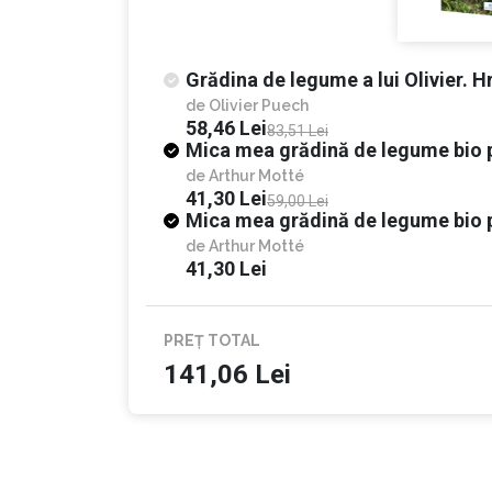
devenind formator comercial.
Actualmente deține o grădină de legume la Lignan-
Grădina de legume a lui Olivier. Hr
de
Olivier Puech
Scopul acestei cărți a fost, potrivit autorului, următo
58,46 Lei
83,51 Lei
Mica mea grădină de legume bio 
„Sper că (n.r: această carte) vă va inspira să pl
de
Arthur Motté
orice. Vă doresc să călătoriți între vis și real
41,30 Lei
59,00 Lei
Mica mea grădină de legume bio 
visăm la o realitate viitoare. ”
de
Arthur Motté
41,30 Lei
1. Calea spre o grădină de legume fam
Această primă parte a cărții vă va răspunde la într
PREȚ TOTAL
141,06 Lei
• Cum arată solul perfect?
• Cum să îngrijești parcelele astfel încât să aibă u
• Cum să produci materie organică pentru grădin
• Ce rol joacă materia organică pentru sol?