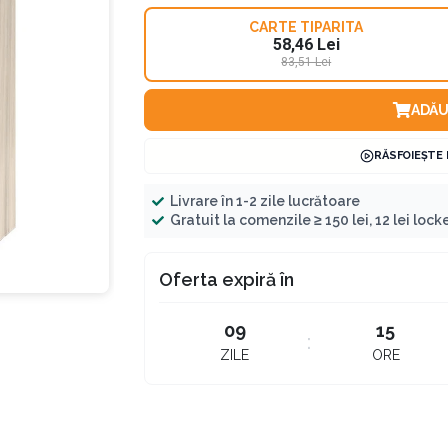
CARTE TIPARITA
58,46 Lei
83,51 Lei
ADĂU
RĂSFOIEȘTE
Livrare în 1-2 zile lucrătoare
Gratuit la comenzile ≥ 150 lei, 12 lei locker
Oferta expiră în
09
15
ZILE
ORE