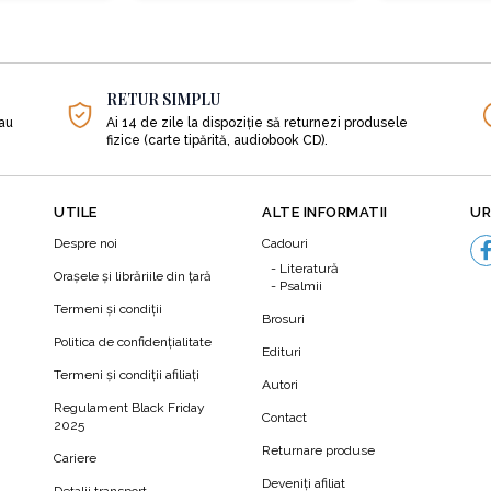
itate, chiar mai mult decât acele hoteluri pentru insecte pe care le av
RETUR SIMPLU
sau
Ai 14 de zile la dispoziție să returnezi produsele
sursă de tocătură de crengi tinere,
fizice (carte tipărită, audiobook CD).
gume
UTILE
ALTE INFORMATII
UR
cele mai importante unelte pe care trebuie să le dețineți pentru o grăd
Despre noi
Cadouri
Literatură
Orașele și librăriile din țară
Psalmii
Termeni şi condiţii
Brosuri
Politica de confidenţialitate
Edituri
Termeni şi condiţii afiliaţi
Autori
N
Regulament Black Friday
Contact
2025
Returnare produse
Cariere
Deveniți afiliat
Detalii transport