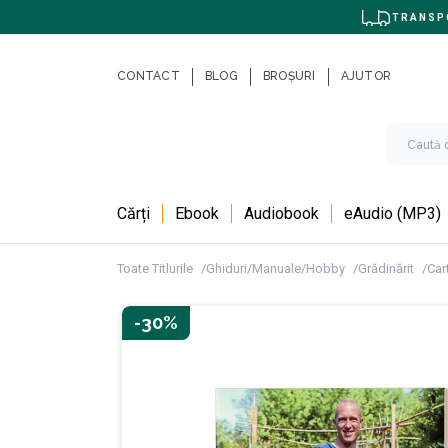
TRANSPO
CONTACT
BLOG
BROȘURI
AJUTOR
Cărți
Ebook
Audiobook
eAudio (MP3)
Toate Titlurile
Ghiduri/Manuale/Hobby
Grădinărit
Cart
-30%