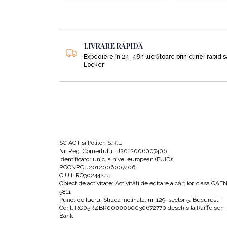
5. Gardurile vii
Reprezintă adăposturi extraordinare pentru biodivers
LIVRARE RAPIDĂ
Expediere în 24-48h lucrătoare prin curier rapid 
asemenea o bună protecție împotriva vântului și o 
Locker.
6. Uneltele necesare pentru grădina de le
Iată care sunt, din punctul de vedere al autorului, 
• Grelineta
SC ACT si Politon S.R.L
• Campaniola
Nr. Reg. Comertului: J2012006007406
• Furca pentru săpat
Identificator unic la nivel european (EUID):
ROONRC.J2012006007406
• Tridentul
C.U.I: RO30244244
Obiect de activitate: Activităţi de editare a cărţilor, clasa CAE
• Motocositoarea
5811
• Grebla
Punct de lucru: Strada Inclinata, nr. 129, sector 5, Bucuresti
Cont: RO05RZBR0000060030672770 deschis la Raiffeisen
• Tocătorul
Bank
• Roaba