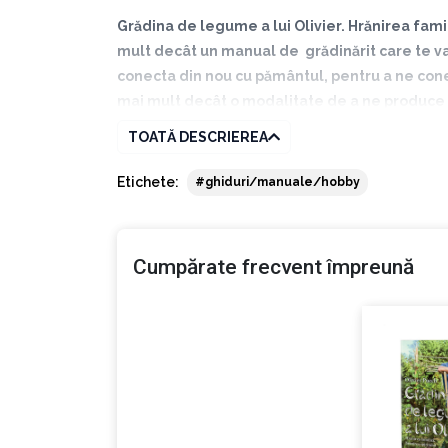
Grădina de legume a lui Olivier. Hrănirea famil
mult decât un manual de grădinărit care te va 
conecta din nou cu pământul, pentru a ne conec
mai mult decât o modalitate de a ne produce sin
mai utili și mai capabili să folosim planeta ac
TOATĂ DESCRIEREA
Olivier Puech
a crescut înconjurat de natură, îndră
Etichete:
#ghiduri/manuale/hobby
Acest vis i s-a împlinit la 30 de ani, când, și-a c
solului, plantelor și, până la urmă, nouă înșine, iar
explicită.
Cumpărate frecvent împreună
Născut la 16 octombrie 1977 în Carcassonne, Franța, 
prezintă videoclipuri de instruire în grădinăritul b
de vizualizări.
După ce a studiat geologia, Olivier s-a reorientat 
făină l-a obligat să abandoneze această meserie și 