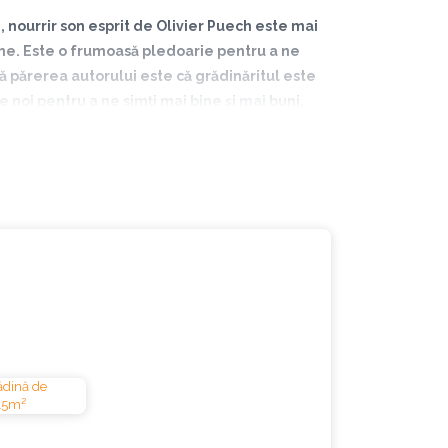
e, nourrir son esprit de Olivier Puech este mai
ume. Este o frumoasă pledoarie pentru a ne
ă părerea autorului este că grădinăritul este
 noi pentru a ne simți mai bine și mai buni,
ă zi să aibă și el propria lui grădină de legume.
nă naturală de legume pe un sol viu fără a dăuna
 în această carte, foarte practică și foarte
„Le potager d'Olivier”, pe care, începând din 2017,
 356 de videoclipuri postate și peste 63 de milioane
 atras dintotdeauna de munca manuală. O alergie la
 mai mulți ani ca manager într-un hipermarket,