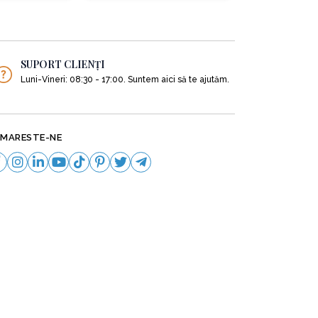
eți probabil în grădină. Ele reprezintă de
SUPORT CLIENȚI
Luni-Vineri: 08:30 - 17:00. Suntem aici să te ajutăm.
MARESTE-NE
ină de legume familială: