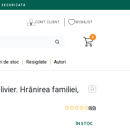
 SECURIZATĂ
CONT CLIENT
WISHLIST
0
i de stoc
Resigilate
Autori
ivier. Hrănirea familiei,
0
(0)
ÎN STOC