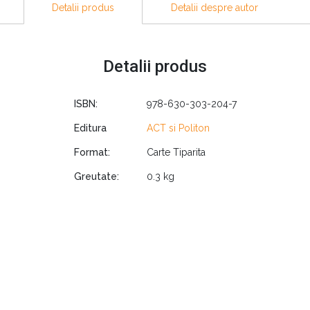
Detalii produs
Detalii despre autor
nat?
curare în zonele foarte aride și nu numai?
e din energie?
Detalii produs
ru a avea un sol bogat în azot?
ume?
ISBN:
978-630-303-204-7
ea argiloase sau prea nisipoase?
pentru a obține un sol viu?
Editura
ACT si Politon
e abundente?
Format:
Carte Tiparita
Greutate:
0.3 kg
dini de legume, autorul vă oferă pe rând toate informațiile care vă inte
sta provine dintr-o pajiște, dintr-o vie, dacă este un pământ plin de m
 de îngrijire are nevoie, și mai ales, ce fel de amendamente sunt indicat
u a hrăni solul;