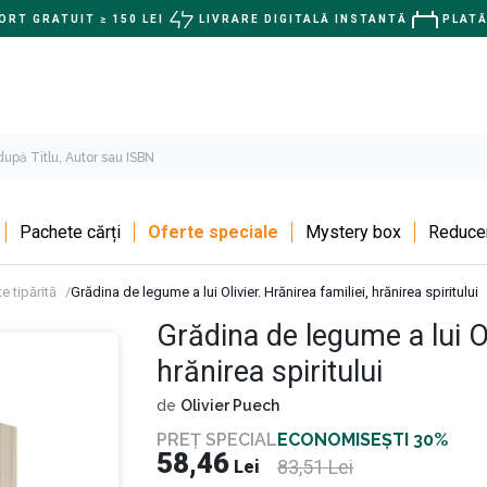
RT GRATUIT ≥ 150 LEI
LIVRARE DIGITALĂ INSTANTĂ
PLATĂ
Pachete cărți
Oferte speciale
Mystery box
Reducer
e tipărită
Grădina de legume a lui Olivier. Hrănirea familiei, hrănirea spiritului
Grădina de legume a lui Ol
hrănirea spiritului
de
Olivier Puech
PREȚ SPECIAL
ECONOMISEȘTI 30%
58,46
83,51
Lei
Lei