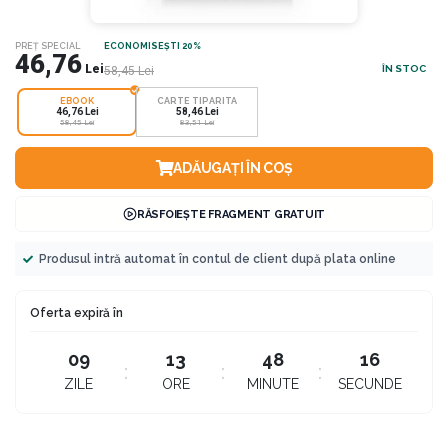
PREȚ SPECIAL
ECONOMISEȘTI 20%
46,76
Lei
ÎN STOC
58,45
Lei
EBOOK
CARTE TIPARITA
46,76 Lei
58,46 Lei
58,45 Lei
83,51 Lei
ADĂUGAȚI ÎN COȘ
RĂSFOIEȘTE FRAGMENT GRATUIT
Produsul intră automat în contul de client după plata online
Oferta expiră în
09
13
48
16
ZILE
ORE
MINUTE
SECUNDE