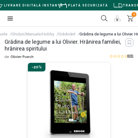
LIVRARE DIGITALĂ INSTANTĂ
PLATĂ SECURIZATĂ
TRANSPO
0
urile
Ghiduri/Manuale/Hobby
Grădinărit
Grădina de legume a lui Olivier. Hr
Grădina de legume a lui Olivier. Hrănirea familiei,
hrănirea spiritului
0
(0)
de
Olivier Puech
-20%