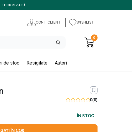
 SECURIZATĂ
CONT CLIENT
WISHLIST
0
i de stoc
Resigilate
Autori
n
0
(0)
ÎN STOC
GAȚI ÎN COȘ