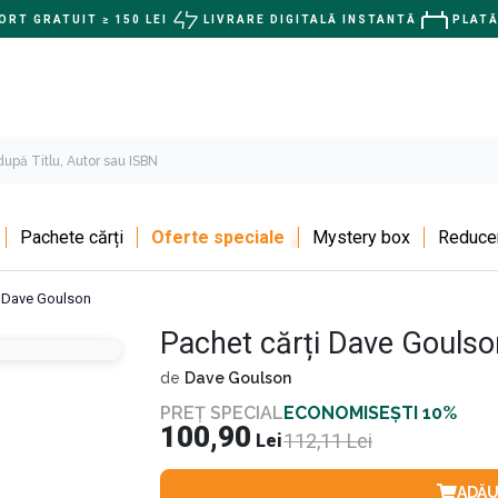
RT GRATUIT ≥ 150 LEI
LIVRARE DIGITALĂ INSTANTĂ
PLATĂ
Pachete cărți
Oferte speciale
Mystery box
Reducer
i Dave Goulson
Pachet cărți Dave Goulso
de
Dave Goulson
PREȚ SPECIAL
ECONOMISEȘTI 10%
100,90
112,11
Lei
Lei
ADĂU