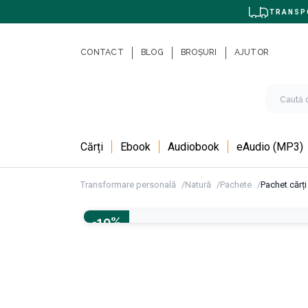
TRANSPO
CONTACT
BLOG
BROȘURI
AJUTOR
Cărți
Ebook
Audiobook
eAudio (MP3)
Transformare personală
Natură
Pachete
Pachet cărț
-10%