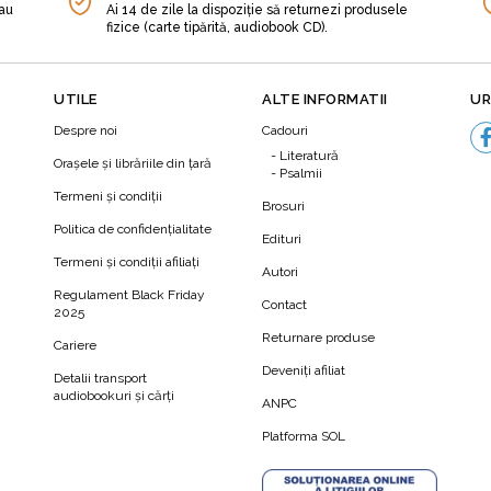
sau
Ai 14 de zile la dispoziție să returnezi produsele
fizice (carte tipărită, audiobook CD).
are, Goulson a scris o carte accesibilă, fascinantă și valoro
dial. „Dacă pierdem insectele, atunci totul se va prăbuși, înc
York Times.
UTILE
ALTE INFORMATII
UR
Despre noi
Cadouri
Literatură
Orașele și librăriile din țară
căderi a numărului de insecte utilizarea fără discernământ a p
Psalmii
ază în aceste pagini legătura intrinsecă dintre schimbările clima
Termeni şi condiţii
Brosuri
 îl au acești factori pentru Pământ și locuitorii săi.
Politica de confidenţialitate
Edituri
Termeni şi condiţii afiliaţi
Autori
N
termediul acestui volum un apel foarte convingător care să ne
Regulament Black Friday
Contact
2025
Goulson,
Returnare produse
Cariere
Deveniți afiliat
Detalii transport
audiobookuri şi cărţi
ANPC
Platforma SOL