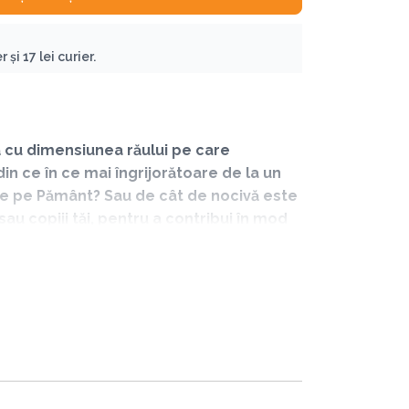
 și 17 lei curier.
ră cu dimensiunea răului pe care
din ce în ce mai îngrijorătoare de la un
e de pe Pământ? Sau de cât de nocivă este
au copiii tăi, pentru a contribui în mod
 și îți dorești să schimbi ceva, îți
pentru Conservarea Bondarilor.