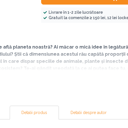
Livrare în 1-2 zile lucrătoare
Gratuit la comenzile ≥ 150 lei, 12 lei locker
se află planeta noastră? Ai măcar o mică idee în legătu
ediului? Știi că dimensiunea acestui rău capătă proporții 
ul în care dispar speciile de animale, plante și insect
cosistem? Te-ai gândit vreodată la ce ai putea face tu, s
derulare?
te întrebări, dacă aceste probleme te preocupă în mod constant
.
Detalii produs
Detalii despre autor
niversitatea britanică Sussex și fondatorul Trustului britanic 