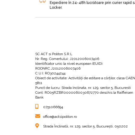
Expediere în 24-48h lucrătoare prin curier rapid 
Locker.
Bazându-se pe mai bine de 30 de ani de cercet
alarmante a numărului de insecte la nivel mon
avertizat el într-un interviu pentru The New 
Identificând ca principală cauză a actualei s
se află în pragul unei crize. De aceea, explore
SC ACT si Politon S.R.L
Nr. Reg. Comertului: J2012006007406
analizând totodată impactul devastator pe care
Identificator unic la nivel european (EUID):
ROONRC.J2012006007406
C.U.I: RO30244244
Obiect de activitate: Activităţi de editare a cărţilor, clasa CAE
Mai mult decât atât, autorul lansează prin in
5811
fapt, pe noi înșine. Pentru că, este de părere 
Punct de lucru: Strada Inclinata, nr. 129, sector 5, Bucuresti
Cont: RO05RZBR0000060030672770 deschis la Raiffeisen
Bank
0751066694
office@actsipoliton.ro
Strada Înclinată, nr. 129, sector 5, București, 050202