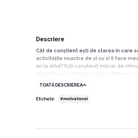
Descriere
Cât de conștient ești de starea în care 
activitățile noastre de zi cu zi îl face m
an la altul? Ești conștient măcar de ritm
agricultura industrială pentru întregul e
activ la stoparea acestei apocalipse în 
TOATĂ DESCRIEREA
Etichete:
#motivational
Dacă ți-ai pus vreodată măcar una dintre aces
recomand cărțile profesorului Dave Goulson
Dave Goulson
este profesor de biologie la u