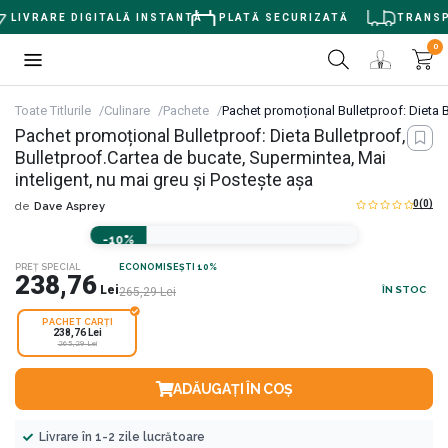
LIVRARE DIGITALĂ INSTANTĂ
PLATĂ SECURIZATĂ
TRANSPO
0
Toate Titlurile
Culinare
Pachete
Pachet promoțional Bulletproof: Dieta B
Pachet promoțional Bulletproof: Dieta Bulletproof,
Bulletproof.Cartea de bucate, Supermintea, Mai
inteligent, nu mai greu și Postește așa
0
(0)
de
Dave Asprey
-10%
PREȚ SPECIAL
ECONOMISEȘTI 10%
238,76
Lei
ÎN STOC
265,29
Lei
PACHET CARȚI
238,76 Lei
265,29 Lei
ADĂUGAȚI ÎN COȘ
Livrare în 1-2 zile lucrătoare