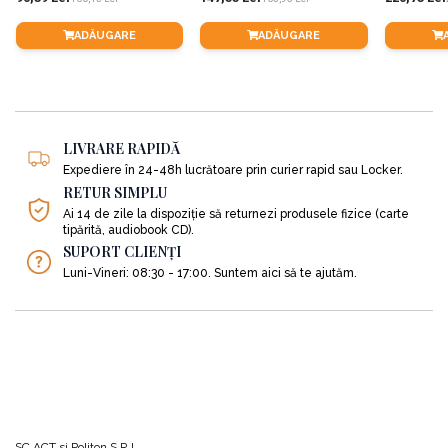
•
Să îți mărești masa musculară, să micșorezi cantitatea de grăsime din corp;
ADĂUGARE
ADĂUGARE
•
Să îți accelerezi metabolismul;
•
Să consumi 6– 11 porții de legume pe zi; 5-9 porții de grăsimi pe zi,
reprezentând 50%-70% din aportul total; 4-6 porții de proteine pe zi, adică
până la 20% din aportul caloric și 1-2 porții de fructe și legume cu amidon pe
zi.
LIVRARE RAPIDĂ
•
Să prepari alimentele astfel încât să păstrezi cei mai buni nutrienți din ele
Expediere în 24-48h lucrătoare prin curier rapid sau Locker.
nu să le distrugi;
RETUR SIMPLU
Ai 14 de zile la dispoziție să returnezi produsele fizice (carte
•
Să renunți la alimentele care te sleiesc de puteri, mai exact la zahăr, lactate
tipărită, audiobook CD).
procesate, gluten, aditivi, coloranți, arome sintetice, ș.a.
SUPORT CLIENȚI
•
În Dieta Bulletproof nu cantitatea este importantă, ci proporția alimentelor
Luni-Vineri: 08:30 - 17:00. Suntem aici să te ajutăm.
pe care le consumi;
•
Să fii mai sănătos și mai viguros.
Descoperă mai multe amănunte despre această dietă cu adevărat
revoluționară citind:
Dieta Bulletproof
de Dave Asprey.
Postește așa
SC ACT si Politon S.R.L