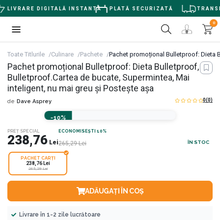
LIVRARE DIGITALĂ INSTANTĂ
PLATĂ SECURIZATĂ
TRANSPO
0
Toate Titlurile
Culinare
Pachete
Pachet promoțional Bulletproof: Dieta B
Pachet promoțional Bulletproof: Dieta Bulletproof,
Bulletproof.Cartea de bucate, Supermintea, Mai
inteligent, nu mai greu și Postește așa
0
(0)
de
Dave Asprey
-10%
PREȚ SPECIAL
ECONOMISEȘTI 10%
238,76
Lei
ÎN STOC
265,29
Lei
PACHET CARȚI
238,76 Lei
265,29 Lei
ADĂUGAȚI ÎN COȘ
Livrare în 1-2 zile lucrătoare