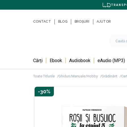
TRANSPO
CONTACT
BLOG
BROȘURI
AJUTOR
Cărți
Ebook
Audiobook
eAudio (MP3)
Toate Titlurile
Ghiduri/Manuale/Hobby
Grădinărit
Cart
-30%