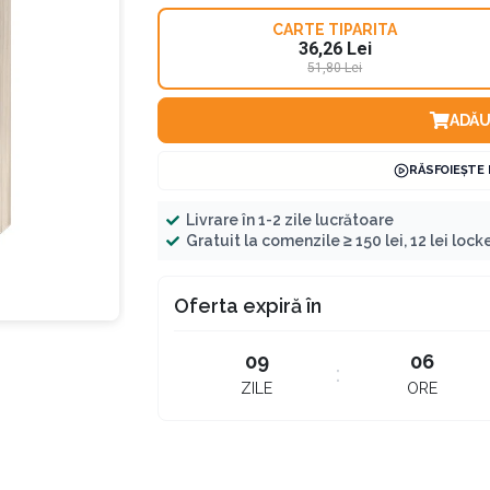
CARTE TIPARITA
36,26 Lei
51,80 Lei
ADĂU
RĂSFOIEȘTE
Livrare în 1-2 zile lucrătoare
Gratuit la comenzile ≥ 150 lei, 12 lei locker
Oferta expiră în
09
06
ZILE
ORE