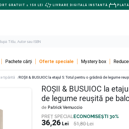
RT GRATUIT ≥ 150 LEI
LIVRARE DIGITALĂ INSTANTĂ
PLATĂ
Pachete cărți
Oferte speciale
Mystery box
Reducer
e tipărită
ROȘII & BUSUIOC la etajul 5: Totul pentru o grădină de legume reuș
ROȘII & BUSUIOC la etajul
de legume reușită pe bal
de
Patrick Vernuccio
PREȚ SPECIAL
ECONOMISEȘTI 30%
36,26
51,80
Lei
Lei