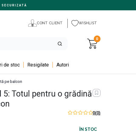
 SECURIZATĂ
CONT CLIENT
WISHLIST
0
i de stoc
Resigilate
Autori
ită pe balcon
 5: Totul pentru o grădină
con
0
(0)
ÎN STOC