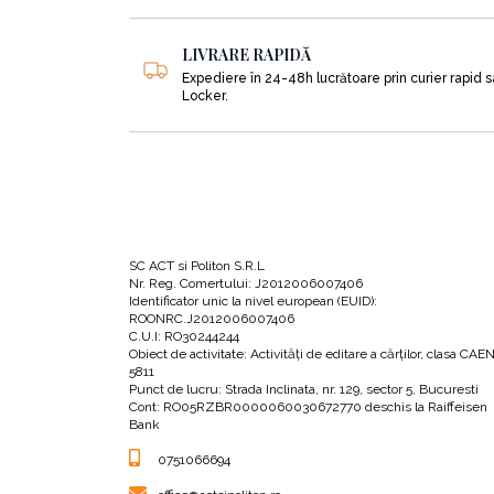
•
Cum să folosești un compostor Bokashi, pen
•
Câteva vești triste în legătură cu valoarea nu
LIVRARE RAPIDĂ
Expediere în 24-48h lucrătoare prin curier rapid 
„Se pare că în doar șaizeci de ani roșiil
Locker.
ori mai puțină vitamina C decât în urmă 
noastre zilnice de vitamina A; astăzi, ave
Numeroase studii, precum cel al lui Bria
hrana. Poate mâncăm alimente mai frumo
SC ACT si Politon S.R.L
În continuarea cărții, autorul detaliază ce luc
Nr. Reg. Comertului: J2012006007406
Identificator unic la nivel european (EUID):
ROONRC.J2012006007406
C.U.I: RO30244244
PRIMĂVARA:
Obiect de activitate: Activităţi de editare a cărţilor, clasa CAE
5811
Din această secțiune veți afla:
Punct de lucru: Strada Inclinata, nr. 129, sector 5, Bucuresti
Cont: RO05RZBR0000060030672770 deschis la Raiffeisen
•
Totalitatea lucrărilor ce trebuie făcute prim
Bank
•
De ce unelte și obiecte aveți nevoie în acea
0751066694
•
Cum să vă procurați un substrat de calitate 